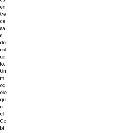
en
tre
ca
sa
s
de
est
ud
io.
Un
m
od
elo
qu
e
el
Go
bi