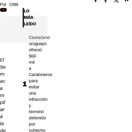
Por
CNN
Futuro 360
LO
Opinión
MÁS
LEÍDO
Ciudadano
uruguayo
ofreció
$60
El
mil
Se
a
rn
Carabineros
ac
para
evitar
a
una
m
infracción
pli
y
ar
terminó
á
detenido
la
por
de
cohecho