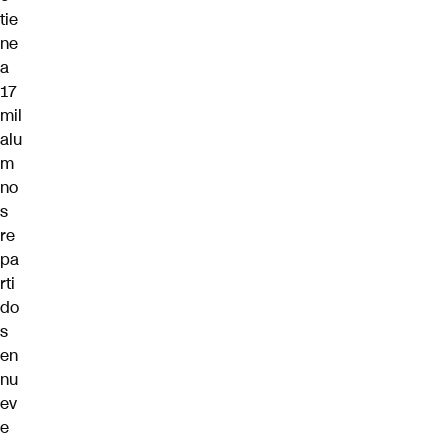
tie
ne
a
17
mil
alu
m
no
s
re
pa
rti
do
s
en
nu
ev
e