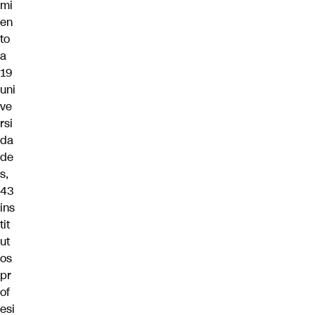
mi
en
to
a
19
uni
ve
rsi
da
de
s,
43
ins
tit
ut
os
pr
of
esi