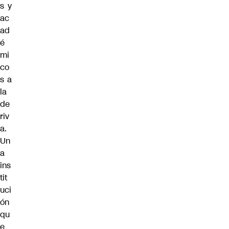
s y
ac
ad
é
mi
co
s a
la
de
riv
a.
Un
a
ins
tit
uci
ón
qu
e