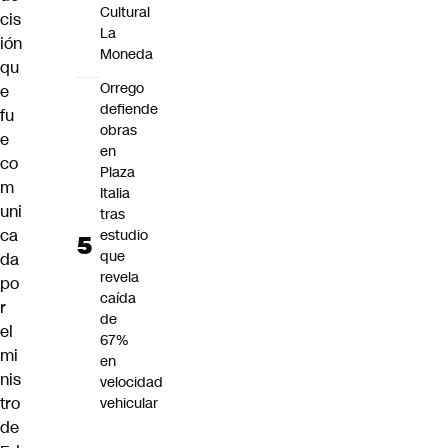
Cultural
cis
La
ión
Moneda
qu
Orrego
e
defiende
fu
obras
e
en
co
Plaza
m
Italia
uni
tras
ca
estudio
que
da
revela
po
caída
r
de
el
67%
mi
en
nis
velocidad
tro
vehicular
de