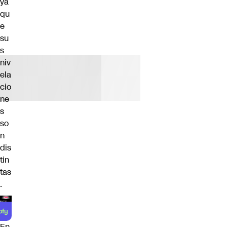
ya
qu
e
su
s
niv
ela
cio
ne
s
so
n
dis
tin
tas
.
En