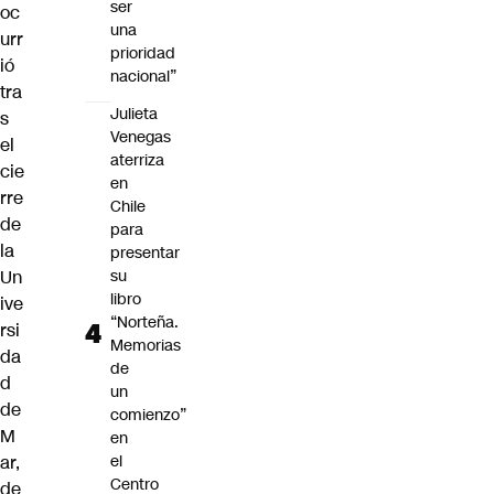
ser
oc
una
urr
prioridad
ió
nacional”
tra
Julieta
s
Venegas
el
aterriza
cie
en
rre
Chile
de
para
la
presentar
Un
su
libro
ive
“Norteña.
rsi
Memorias
da
de
d
un
de
comienzo”
M
en
ar,
el
Centro
de