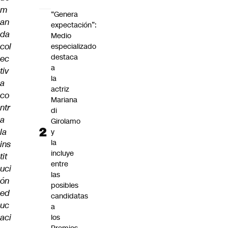
m
“Genera
an
expectación”:
da
Medio
col
especializado
destaca
ec
a
tiv
la
a
actriz
co
Mariana
ntr
di
a
Girolamo
la
y
la
ins
incluye
tit
entre
uci
las
ón
posibles
ed
candidatas
uc
a
aci
los