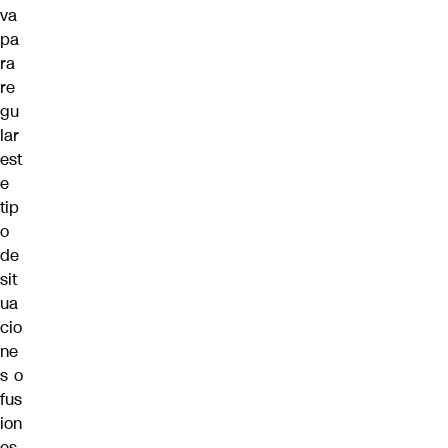
va
pa
ra
re
gu
lar
est
e
tip
o
de
sit
ua
cio
ne
s o
fus
ion
es