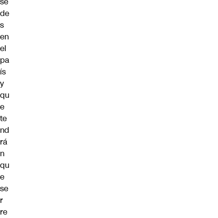
se
de
s
en
el
pa
ís
y
qu
e
te
nd
rá
n
qu
e
se
r
re