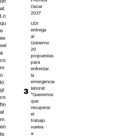
Premios
on
Oscar
al.
2027
Lo
qu
UDI
entrega
e
al
se
Gobierno
veí
20
a
propuestas
co
para
m
enfrentar
o
la
emergencia
ló
laboral:
gi
“Queremos
co
que
fin
recuperar
al
el
m
trabajo
en
vuelva
a
te