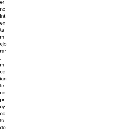
er
no
int
en
ta
m
ejo
rar
,
m
ed
ian
te
un
pr
oy
ec
to
de