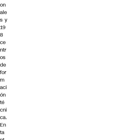
on
ale
s y
19
8
ce
ntr
os
de
for
m
aci
ón
té
cni
ca.
En
ta
nt