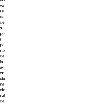
ve
rsi
da
de
s
po
r
pa
rte
de
la
ag
en
cia
na
cio
nal
de