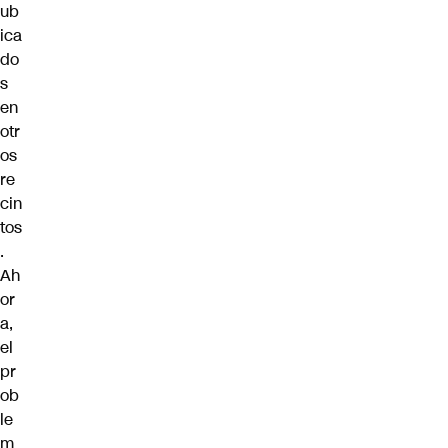
ub
ica
do
s
en
otr
os
re
cin
tos
.
Ah
or
a,
el
pr
ob
le
m