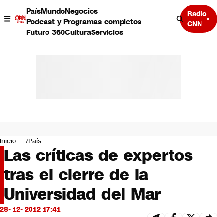
País
Mundo
Negocios
Radio
Podcast y Programas completos
CNN
Futuro 360
Cultura
Servicios
País
Mundo
Negocios
Inicio
País
Las críticas de expertos
Deportes
Programas completos
tras el cierre de la
Cultura
Servicios
Universidad del Mar
Bits
CNN Data
28- 12- 2012 17:41
CNN tiempo