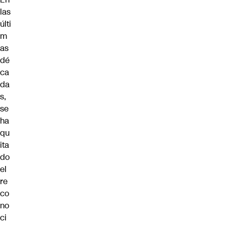
las
últi
m
as
dé
ca
da
s,
se
ha
qu
ita
do
el
re
co
no
ci