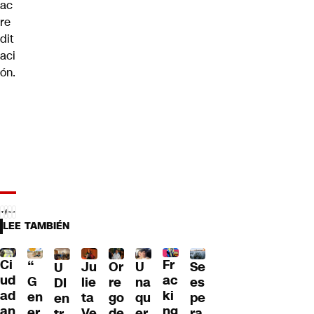
ac
re
dit
aci
ón.
LEE TAMBIÉN
Ci
Fr
“
Ju
Or
U
Se
U
ud
ac
G
lie
re
na
es
DI
ad
ki
en
ta
go
qu
pe
en
an
ng
er
Ve
de
er
ra