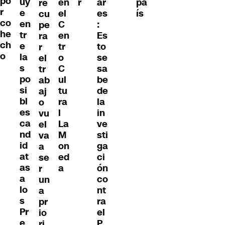
po
uy
en
r
ar
pa
re
r
e
el
es
ís
cu
co
en
C
:
pe
he
tr
en
Es
ra
ch
e
tr
to
r
o
la
o
se
el
s
C
sa
tr
po
ul
be
ab
si
tu
de
aj
bl
ra
la
o
es
l
in
vu
ca
La
ve
el
nd
M
sti
va
id
on
ga
a
at
ed
ci
se
as
a
ón
r
a
co
un
lo
nt
a
s
ra
pr
Pr
el
io
e
P
ri