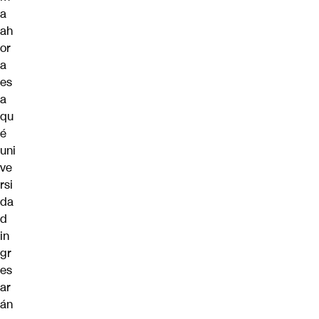
a
ah
or
a
es
a
qu
é
uni
ve
rsi
da
d
in
gr
es
ar
án