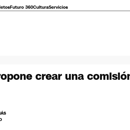
letos
Futuro 360
Cultura
Servicios
opone crear una comisión
MÁS
O