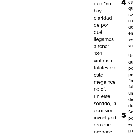
es
que “no
q
hay
re
claridad
ca
de por
d
qué
e
llegamos
ve
ve
a tener
134
U
víctimas
qu
fatales en
po
este
pr
fi
megaince
fa
ndio”.
u
En este
de
sentido, la
de
comisión
Se
investigad
po
ora que
ev
ga
propone