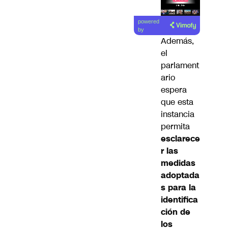
Lea el
powered
artículo
by
Además,
el
parlament
ario
espera
que esta
instancia
permita
esclarece
r las
medidas
adoptada
s para la
identifica
ción de
los