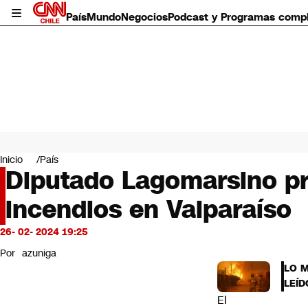
País
Mundo
Negocios
Podcast y Programas comp
País
Mundo
Inicio
País
Negocios
Diputado Lagomarsino pr
Deportes
incendios en Valparaíso
Programas completos
Cultura
Servicios
26- 02- 2024 19:25
Bits
Por
azuniga
CNN Data
LO 
CNN tiempo
LEÍD
Futuro 360
El
Opinión