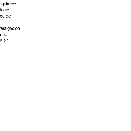
regulares:
to se
be de
vestigación
ntra
 PDG