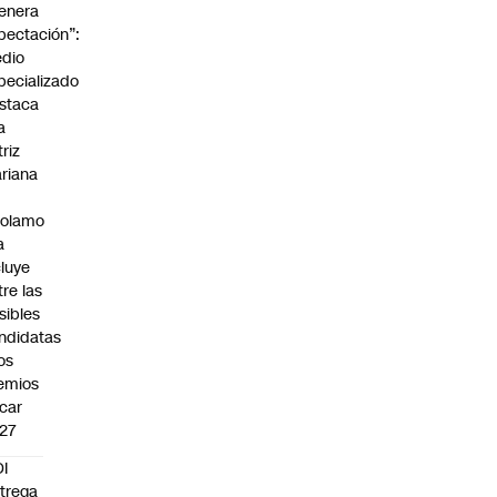
enera
pectación”:
dio
pecializado
staca
a
triz
riana
rolamo
a
cluye
tre las
sibles
ndidatas
los
emios
car
27
I
trega