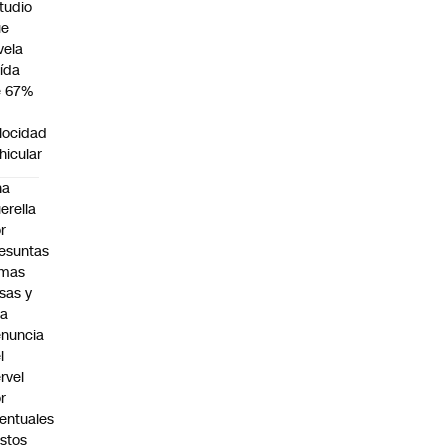
tudio
ue
vela
ída
e 67%
n
locidad
hicular
na
erella
r
esuntas
rmas
lsas y
na
nuncia
l
rvel
r
entuales
stos