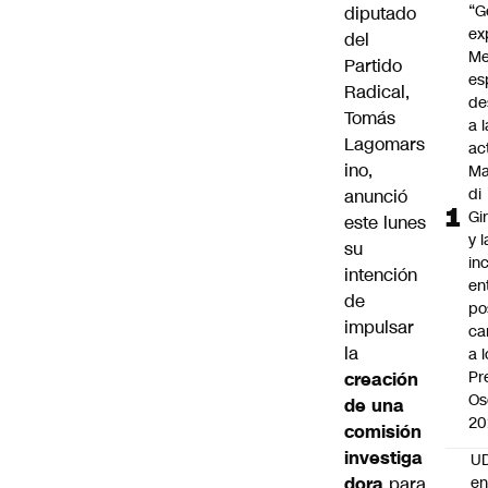
“G
diputado
ex
del
Me
Partido
es
Radical,
de
Tomás
a l
Lagomars
ac
ino
,
Ma
di
anunció
Gi
este lunes
y l
su
in
intención
en
de
po
impulsar
ca
la
a 
Pr
creación
Os
de una
20
comisión
investiga
UD
dora
para
en