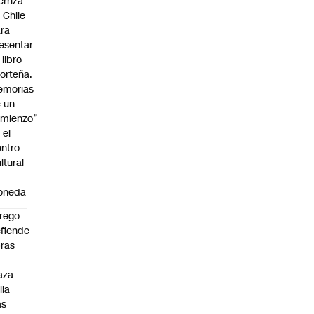
erriza
 Chile
ra
esentar
 libro
orteña.
emorias
 un
mienzo”
 el
ntro
ltural
a
oneda
rego
fiende
ras
n
aza
lia
as