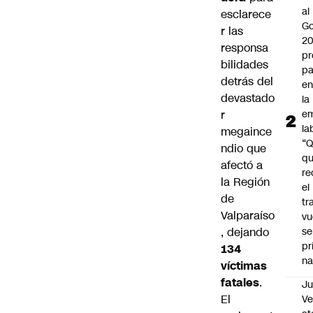
al
esclarece
Go
r las
2
responsa
pr
bilidades
pa
detrás del
en
devastado
la
r
em
la
megaince
“
ndio que
q
afectó a
re
la
Región
el
de
tr
Valparaíso
vu
, dejando
se
pr
134
na
víctimas
fatales
.
Ju
El
V