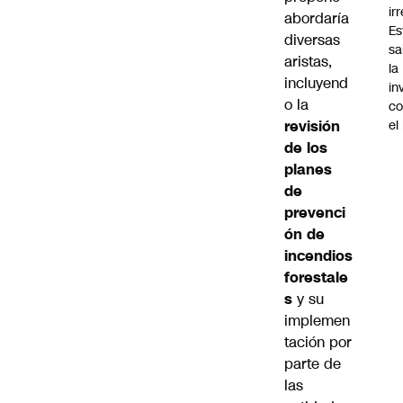
ir
abordaría
Es
diversas
sa
aristas,
la
incluyend
in
o la
co
revisión
el
de los
planes
de
prevenci
ón de
incendios
forestale
s
y su
implemen
tación por
parte de
las