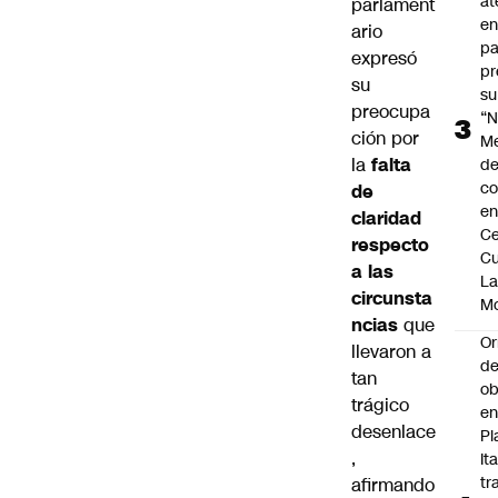
at
parlament
en
ario
pa
expresó
pr
su
su
preocupa
“N
ción por
M
la
falta
de
co
de
en
claridad
Ce
respecto
Cu
a las
L
circunsta
M
ncias
que
Or
llevaron a
de
tan
ob
trágico
e
desenlace
Pl
,
Ita
tr
afirmando