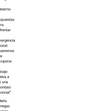
bierno
0
opuestas
ra
frentar
ergencia
boral:
Queremos
ue
cuperar
abajo
elva a
r una
ioridad
cional”
lieta
enegas