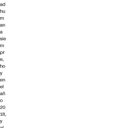
ad
hu
m
an
a
sie
m
pr
e,
ho
y
en
el
añ
o
20
18,
y
al