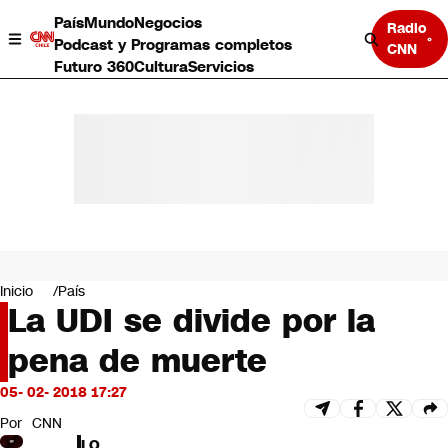
País
Mundo
Negocios
Radio
Podcast y Programas completos
CNN
Futuro 360
Cultura
Servicios
País
Mundo
Negocios
Inicio
País
La UDI se divide por la
Deportes
Programas completos
pena de muerte
Cultura
Servicios
05- 02- 2018 17:27
Bits
CNN Data
Por
CNN
CNN tiempo
LO