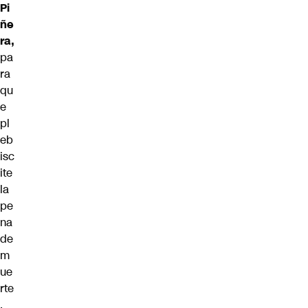
Pi
ñe
ra,
pa
ra
qu
e
pl
eb
isc
ite
la
pe
na
de
m
ue
rte
.