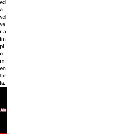
ed
a
vol
ve
r a
im
pl
e
m
en
tar
la.