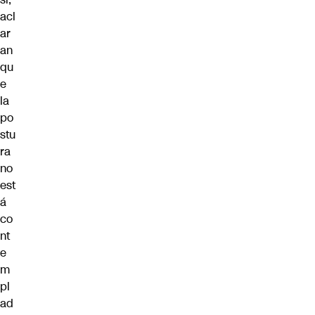
acl
ar
an
qu
e
la
po
stu
ra
no
est
á
co
nt
e
m
pl
ad