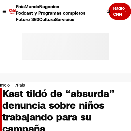
País
Mundo
Negocios
Radio
Podcast y Programas completos
CNN
Futuro 360
Cultura
Servicios
País
Mundo
Negocios
Inicio
País
Kast tildó de “absurda”
Deportes
Programas completos
denuncia sobre niños
Cultura
Servicios
trabajando para su
Bits
CNN Data
campaña
CNN tiempo