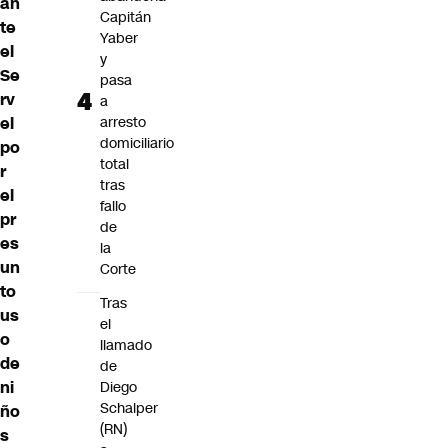
an
Capitán
te
Yaber
el
y
Se
pasa
rv
a
el
arresto
domiciliario
po
total
r
tras
el
fallo
pr
de
es
la
un
Corte
to
Tras
us
el
o
llamado
de
de
ni
Diego
Schalper
ño
(RN)
s