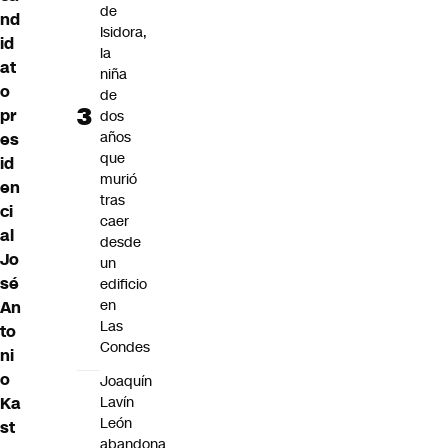
de
nd
Isidora,
id
la
at
niña
o
de
pr
dos
años
es
que
id
murió
en
tras
ci
caer
al
desde
Jo
un
sé
edificio
en
An
Las
to
Condes
ni
o
Joaquín
Ka
Lavín
León
st
abandona