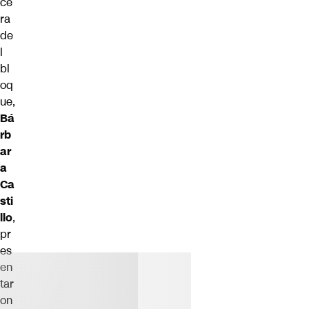
ce
ra
de
l
bl
oq
ue,
Bá
rb
ar
a
Ca
sti
llo
,
pr
es
en
tar
on