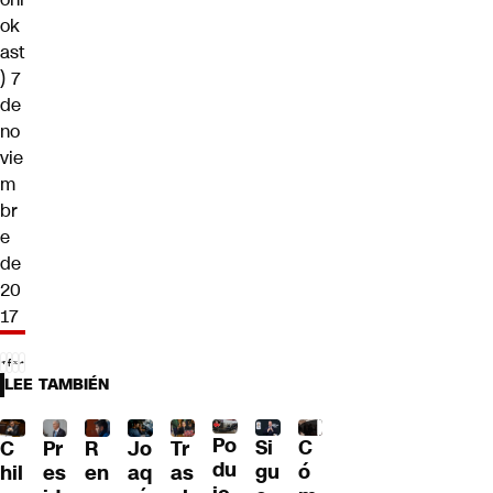
ok
ast
)
7
de
no
vie
m
br
e
de
20
17
LEE TAMBIÉN
Po
C
Si
R
C
Pr
Jo
Tr
du
ó
gu
en
hil
es
aq
as