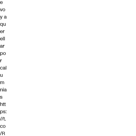
e
vo
y a
qu
er
ell
ar
po
r
cal
u
m
nia
s
htt
ps:
//t.
co
/R