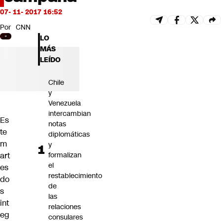
Futuro 360
07- 11- 2017 16:52
Opinión
Por
CNN
LO
MÁS
LEÍDO
Chile
y
Venezuela
intercambian
Es
notas
te
diplomáticas
m
y
art
formalizan
el
es
restablecimiento
do
de
s
las
int
relaciones
eg
consulares