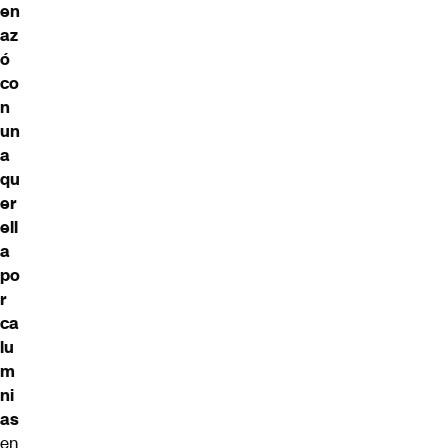
en
az
ó
co
n
un
a
qu
er
ell
a
po
r
ca
lu
m
ni
as
en