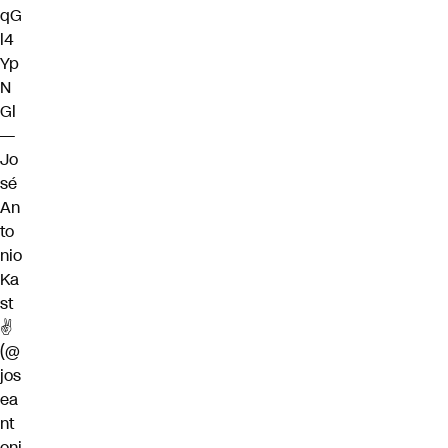
qG
l4
Yp
N
Gl
—
Jo
sé
An
to
nio
Ka
st
✌
(@
jos
ea
nt
oni