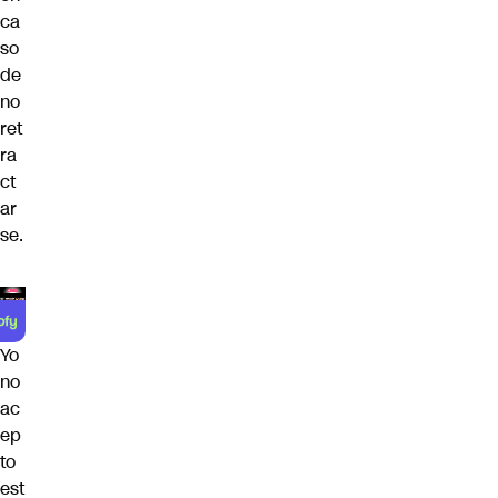
ca
so
de
no
ret
ra
ct
ar
se.
Yo
no
ac
ep
to
est