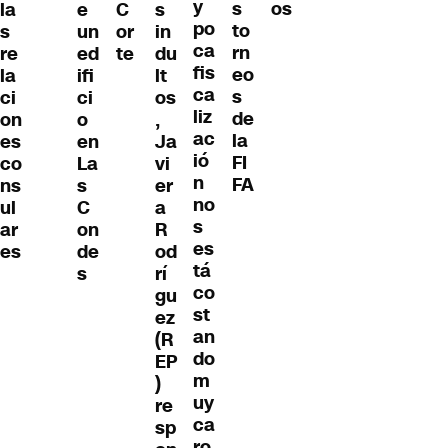
y
os
s
e
la
C
s
po
to
un
s
or
in
ca
rn
ed
re
te
du
fis
eo
ifi
la
lt
ca
s
ci
ci
os
liz
de
o
on
,
ac
la
en
es
Ja
ió
FI
La
co
vi
n
FA
s
ns
er
no
C
ul
a
s
on
ar
R
es
de
es
od
tá
s
rí
co
gu
st
ez
an
(R
do
EP
m
)
uy
re
ca
sp
ro