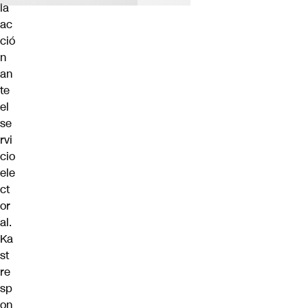
la
ac
ció
n
an
te
el
se
rvi
cio
ele
ct
or
al.
Ka
st
re
sp
on