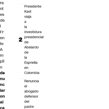
ra
Presidente
nt
Kast
es
viaja
de
a
l
la
Fr
investidura
presidencial
en
de
te
Abelardo
A
de
m
la
pli
Espriella
o
en
de
Colombia
nu
Renuncia
nc
el
iar
abogado
on
defensor
del
al
padre
ca