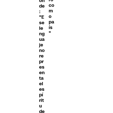
on
co
de
m
:
o
"E
pa
se
ís
le
"
ng
ua
je
no
re
pr
es
en
ta
el
es
pí
rit
u
de