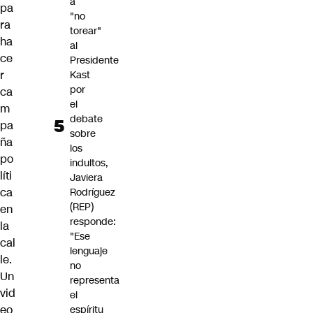
a
pa
"no
ra
torear"
ha
al
ce
Presidente
r
Kast
por
ca
el
m
debate
pa
sobre
ña
los
po
indultos,
líti
Javiera
ca
Rodríguez
(REP)
en
responde:
la
"Ese
cal
lenguaje
le.
no
Un
representa
vid
el
eo
espíritu