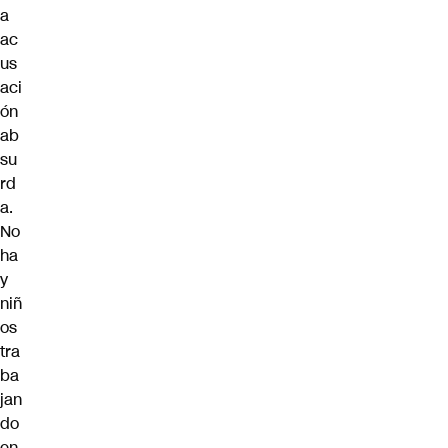
a
ac
us
aci
ón
ab
su
rd
a.
No
ha
y
niñ
os
tra
ba
jan
do
en