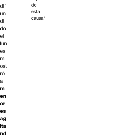
de
dif
esta
un
causa"
di
do
el
lun
es
m
ost
ró
a
m
en
or
es
ag
ita
nd