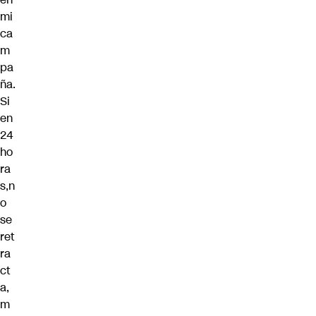
mi
ca
m
pa
ña.
Si
en
24
ho
ra
s,n
o
se
ret
ra
ct
a,
m