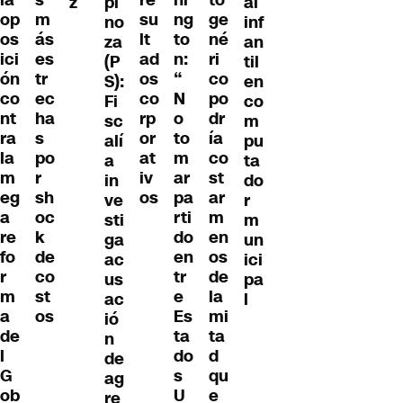
la
s
re
hi
to
z
pi
al
op
m
su
ng
ge
no
inf
os
ás
lt
to
né
za
an
ici
es
ad
n:
ri
(P
til
ón
tr
os
“
co
S):
en
co
ec
co
N
po
Fi
co
nt
ha
rp
o
dr
sc
m
ra
s
or
to
ía
alí
pu
la
po
at
m
co
a
ta
m
r
iv
ar
st
in
do
eg
sh
os
pa
ar
ve
r
a
oc
rti
m
sti
m
re
k
do
en
ga
un
fo
de
en
os
ac
ici
r
co
tr
de
us
pa
m
st
e
la
ac
l
a
os
Es
mi
ió
de
ta
ta
n
l
do
d
de
G
s
qu
ag
ob
U
e
re