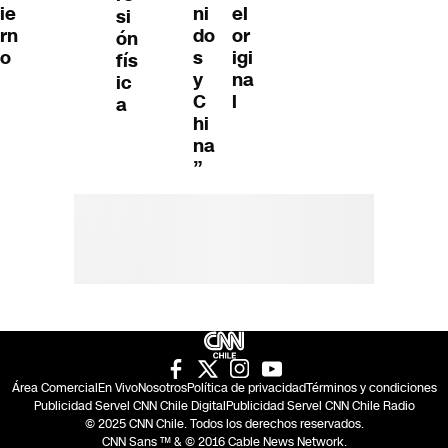
ie
ni
el
si
rn
do
or
ón
o
s
igi
fís
y
na
ic
C
l
a
hi
na
”
Área Comercial
En Vivo
Nosotros
Política de privacidad
Términos y condiciones
Publicidad Servel CNN Chile Digital
Publicidad Servel CNN Chile Radio
© 2025 CNN Chile. Todos los derechos reservados.
CNN Sans ™ & © 2016 Cable News Network.