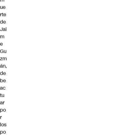
ue
rte
de
Jai
m
e
Gu
zm
án,
de
be
ac
tu
ar
po
r
los
po