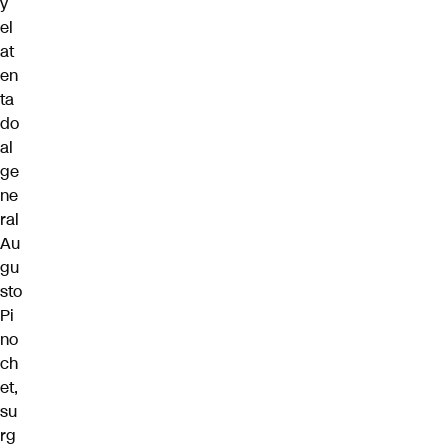
y
el
at
en
ta
do
al
ge
ne
ral
Au
gu
sto
Pi
no
ch
et,
su
rg