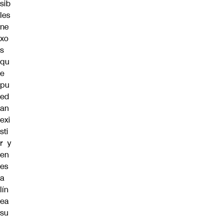
sib
les
ne
xo
s
qu
e
pu
ed
an
exi
sti
r y
en
es
a
lín
ea
su