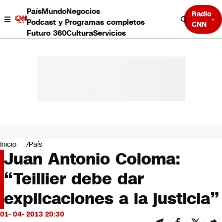
País
Mundo
Negocios
Radio
Podcast y Programas completos
CNN
Futuro 360
Cultura
Servicios
País
Mundo
Negocios
Inicio
País
Juan Antonio Coloma:
Deportes
Programas completos
“Teillier debe dar
Cultura
Servicios
explicaciones a la justicia”
Bits
CNN Data
01- 04- 2013 20:30
CNN tiempo