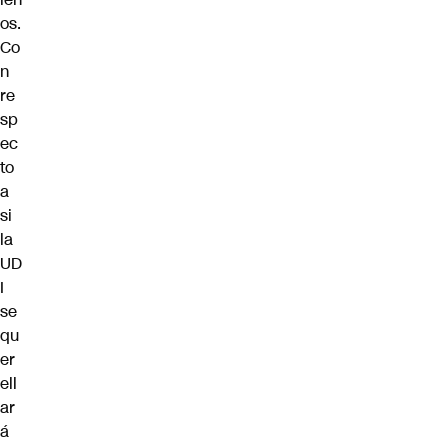
os.
Co
n
re
sp
ec
to
a
si
la
UD
I
se
qu
er
ell
ar
á