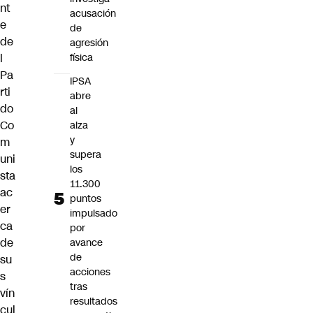
nt
acusación
e
de
de
agresión
l
física
Pa
IPSA
rti
abre
do
al
Co
alza
y
m
supera
uni
los
sta
11.300
ac
puntos
er
impulsado
ca
por
de
avance
de
su
acciones
s
tras
vín
resultados
cul