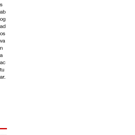
s
ab
og
ad
os
va
n
a
ac
tu
ar.