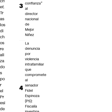
ch
confianza”
et.
al
Tr
director
as
nacional
de
los
Mejor
di
Niñez
ch
os
La
re
denuncia
por
ali
violencia
za
intrafamiliar
do
que
s
compromete
po
al
r
senador
el
Fidel
Espinoza
Pr
(PS):
esi
Fiscalía
de
investiga