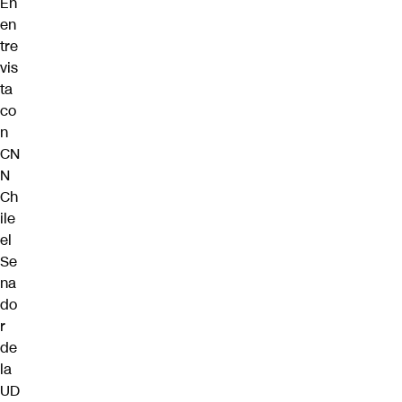
En
en
tre
vis
ta
co
n
CN
N
Ch
ile
el
Se
na
do
r
de
la
UD