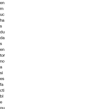
en
m
uc
ha
s
du
da
s
en
tor
no
a
si
es
fa
cti
bl
e
qu