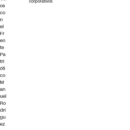
corporativos
os
co
n
el
Fr
en
te
Pa
tri
óti
co
M
an
uel
Ro
drí
gu
ez