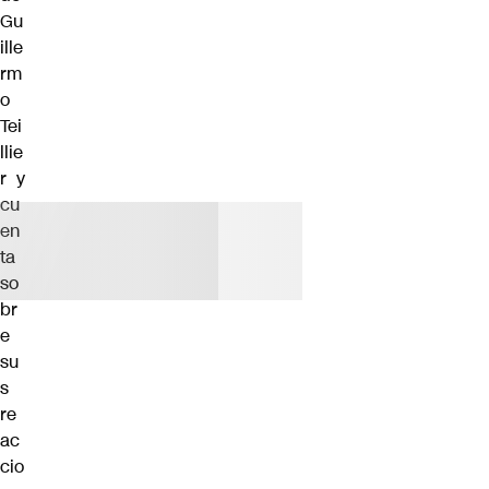
Gu
ille
rm
o
Tei
llie
r y
cu
en
ta
so
br
e
su
s
re
ac
cio