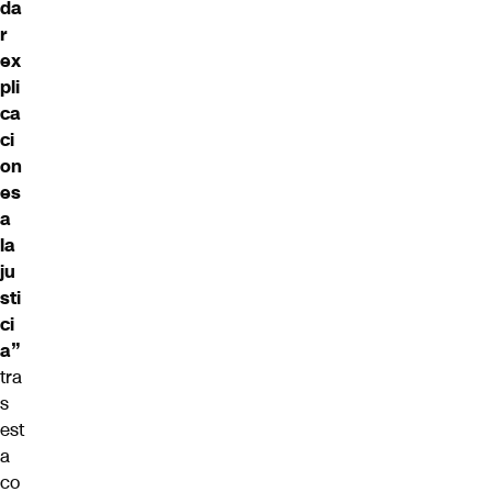
da
r
ex
pli
ca
ci
on
es
a
la
ju
sti
ci
a”
tra
s
est
a
co