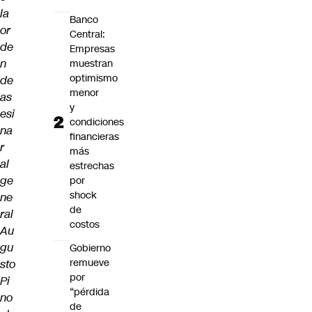
la
Banco
or
Central:
de
Empresas
n
muestran
optimismo
de
menor
as
y
esi
condiciones
na
financieras
r
más
al
estrechas
ge
por
shock
ne
de
ral
costos
Au
gu
Gobierno
remueve
sto
por
Pi
“pérdida
no
de