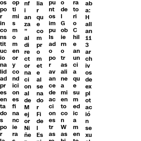
os
op
pu
o
ra
nf
lia
ab
po
ti
nt
de
to
i
r
a:
r
mi
os
l
ri
an
qu
H
in
s
im
G
o
za
e
all
co
m
pu
ob
C
”
co
an
ns
o
ls
ie
hil
al
m
11
tit
m
ad
rn
e
di
pr
3
uc
en
o
o
an
re
o
ar
io
or
po
tr
un
ct
m
ch
na
y
r
as
ci
or
et
iv
lid
co
av
ali
a
na
e
os
ad
nd
an
ne
qu
ci
al
de
pr
ici
ce
a
e
on
se
ex
es
on
de
mi
su
al
na
pl
en
es
ac
en
m
de
do
ot
ta
fi
ci
to
ed
M
r
ac
do
na
on
co
ic
ej
Fi
ió
s
nc
es
n
a
or
de
n
po
ie
tr
W
m
Ni
l
se
r
ra
as
as
en
ñe
Es
xu