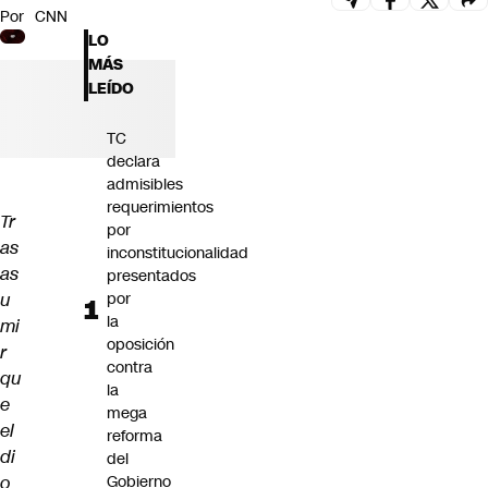
Por
CNN
Futuro 360
LO
Opinión
MÁS
LEÍDO
TC
declara
admisibles
requerimientos
Tr
por
as
inconstitucionalidad
as
presentados
u
por
la
mi
oposición
r
contra
qu
la
e
mega
el
reforma
di
del
o
Gobierno