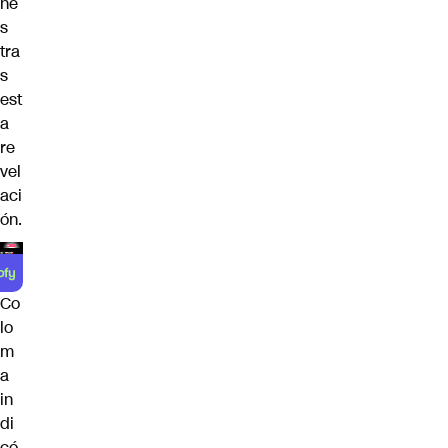
ne
s
tra
s
est
a
re
vel
aci
ón.
Co
lo
m
a
in
di
có