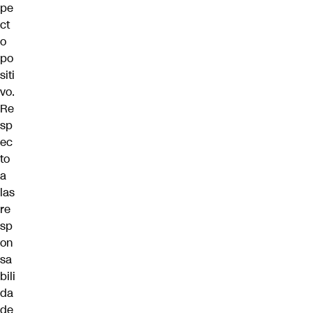
pe
ct
o
po
siti
vo.
Re
sp
ec
to
a
las
re
sp
on
sa
bili
da
de