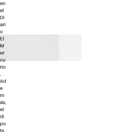
en
el
Di
ari
o
El
M
er
cu
rio
.
Ad
e
m
ás,
el
di
pu
ta