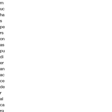
m
uc
ha
s
pe
rs
on
as
pu
di
er
an
ac
ce
de
r
al
ca
rg