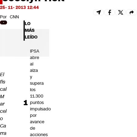
Futuro 360
25- 11- 2013 12:44
Opinión
Por
CNN
LO
MÁS
LEÍDO
IPSA
abre
al
alza
El
y
fis
supera
cal
los
M
11.300
puntos
ar
impulsado
cel
por
o
avance
Ca
de
rra
acciones