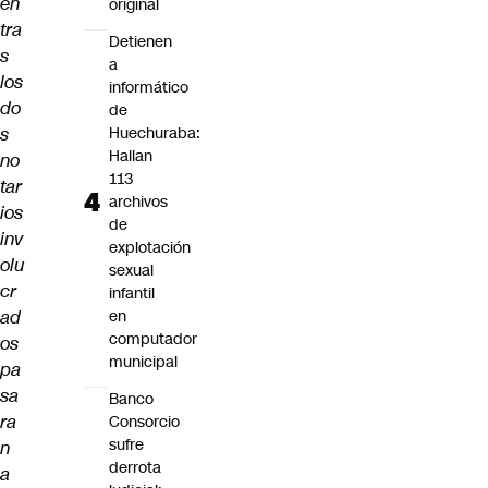
en
original
tra
Detienen
s
a
los
informático
do
de
s
Huechuraba:
Hallan
no
113
tar
archivos
ios
de
inv
explotación
olu
sexual
cr
infantil
ad
en
computador
os
municipal
pa
sa
Banco
ra
Consorcio
sufre
n
derrota
a