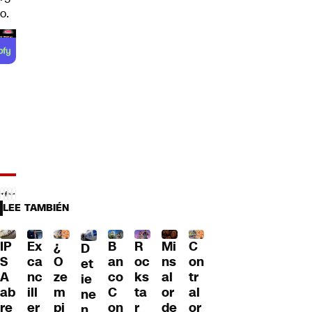
o.
LEE TAMBIÉN
IP
Ex
¿
B
R
Mi
C
D
S
ca
O
an
oc
ns
on
et
A
nc
ze
co
ks
al
tr
ie
ab
ill
m
C
ta
or
al
ne
re
er
pi
on
r
de
or
n