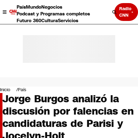
País
Mundo
Negocios
Radio
Podcast y Programas completos
CNN
Futuro 360
Cultura
Servicios
País
Mundo
Negocios
Inicio
País
Jorge Burgos analizó la
Deportes
Programas completos
discusión por falencias en
Cultura
Servicios
candidaturas de Parisi y
Bits
CNN Data
Jocelyn-Holt
CNN tiempo