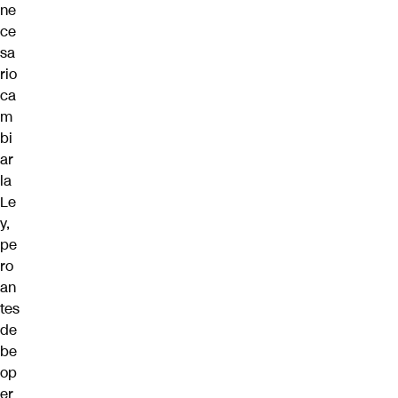
ne
ce
sa
rio
ca
m
bi
ar
la
Le
y,
pe
ro
an
tes
de
be
op
er