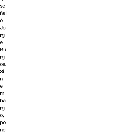
se
ñal
ó
Jo
rg
e
Bu
rg
os.
Si
n
e
m
ba
rg
o,
po
ne