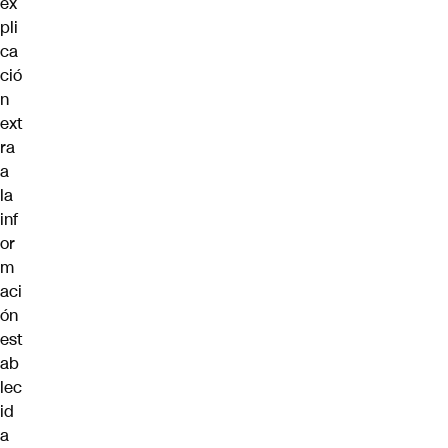
ex
pli
ca
ció
n
ext
ra
a
la
inf
or
m
aci
ón
est
ab
lec
id
a