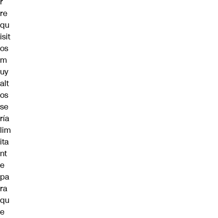
r
re
qu
isit
os
m
uy
alt
os
se
ría
lim
ita
nt
e
pa
ra
qu
e