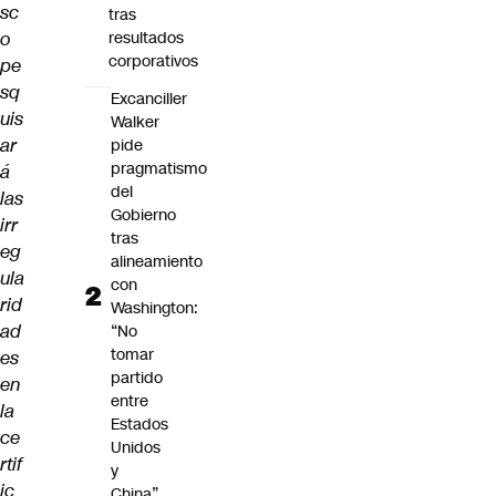
sc
tras
o
resultados
corporativos
pe
sq
Excanciller
uis
Walker
ar
pide
pragmatismo
á
del
las
Gobierno
irr
tras
eg
alineamiento
ula
con
rid
Washington:
ad
“No
tomar
es
partido
en
entre
la
Estados
ce
Unidos
rtif
y
ic
China”