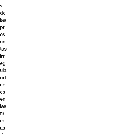
s
de
las
pr
es
un
tas
irr
eg
ula
rid
ad
es
en
las
fir
m
as