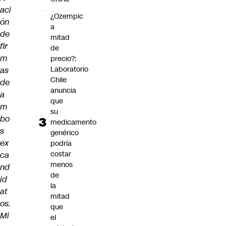
aci
¿Ozempic
ón
a
de
mitad
fir
de
m
precio?:
Laboratorio
as
Chile
de
anuncia
a
que
m
su
bo
medicamento
s
genérico
ex
podría
costar
ca
menos
nd
de
id
la
at
mitad
os.
que
Mi
el