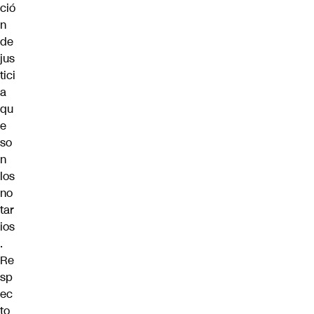
ció
n
de
jus
tici
a
qu
e
so
n
los
no
tar
ios
.
Re
sp
ec
to