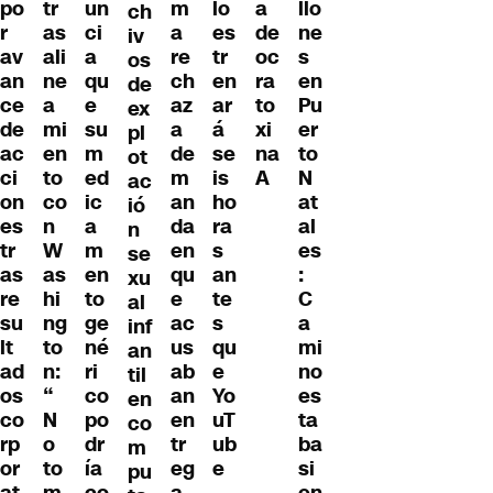
po
tr
un
m
lo
a
llo
ch
r
as
ci
a
es
de
ne
iv
av
ali
a
re
tr
oc
s
os
an
ne
qu
ch
en
ra
en
de
ce
a
e
az
ar
to
Pu
ex
de
mi
su
a
á
xi
er
pl
ac
en
m
de
se
na
to
ot
ci
to
ed
m
is
A
N
ac
on
co
ic
an
ho
at
ió
es
n
a
da
ra
al
n
tr
W
m
en
s
es
se
as
as
en
qu
an
:
xu
re
hi
to
e
te
C
al
su
ng
ge
ac
s
a
inf
lt
to
né
us
qu
mi
an
ad
n:
ri
ab
e
no
til
os
“
co
an
Yo
es
en
co
N
po
en
uT
ta
co
rp
o
dr
tr
ub
ba
m
or
to
ía
eg
e
si
pu