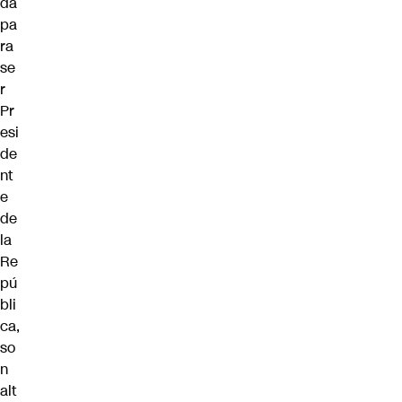
da
pa
ra
se
r
Pr
esi
de
nt
e
de
la
Re
pú
bli
ca,
so
n
alt