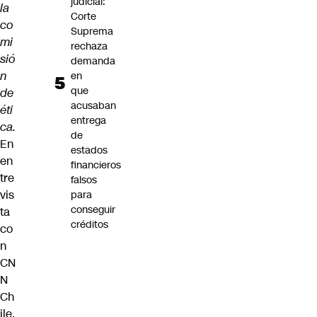
judicial:
la
Corte
co
Suprema
mi
rechaza
sió
demanda
n
en
que
de
acusaban
éti
entrega
ca.
de
En
estados
en
financieros
tre
falsos
vis
para
conseguir
ta
créditos
co
n
CN
N
Ch
ile,