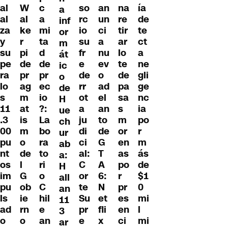
al
W
c
so
an
na
ía
a
al
al
a
rc
un
re
de
inf
za
ke
mi
io
ci
tir
te
or
y
r
ta
su
a
ar
ct
m
su
pi
d
fr
nu
lo
a
át
pe
de
de
e
ev
te
ne
ic
ra
pr
pr
de
o
de
gli
o
lo
ag
ec
rr
ad
pa
ge
de
s
m
io
ot
el
sa
nc
H
11
at
?:
a
an
s
ia
ue
.3
is
La
ju
to
m
po
ch
00
m
bo
di
de
or
r
ur
pu
o
ra
ci
G
en
m
ab
nt
de
to
al:
T
as
ás
a:
os
l
ri
C
A
po
de
H
im
G
o
or
6:
r
$1
all
pu
ob
C
te
N
pr
0
an
ls
ie
hil
Su
et
es
mi
11
ad
rn
e
pr
fli
en
l
3
o
o
an
e
x
ci
mi
ar