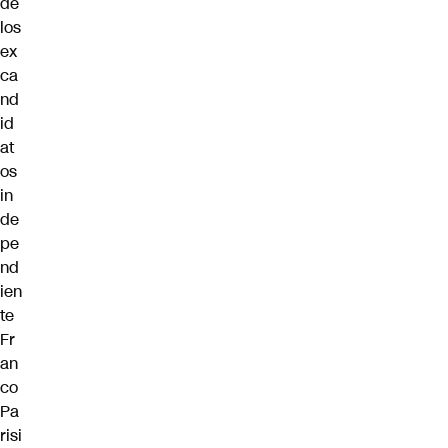
de
los
ex
ca
nd
id
at
os
in
de
pe
nd
ien
te
Fr
an
co
Pa
risi