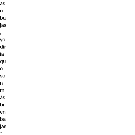
as
o
ba
jas
,
yo
dir
ía
qu
e
so
n
m
ás
bi
en
ba
jas
”,