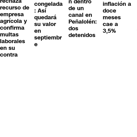
rechaza
n dentro
congelada
inflación a
recurso de
de un
: Así
doce
empresa
canal en
quedará
meses
agrícola y
Peñalolén:
su valor
cae a
confirma
dos
en
3,5%
multas
detenidos
septiembr
laborales
e
en su
contra