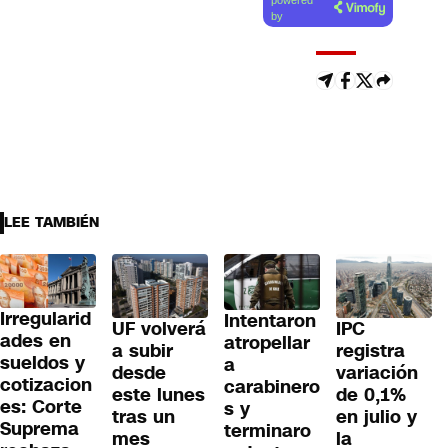
powered
artículo
by
LEE TAMBIÉN
Irregularid
Intentaron
UF volverá
IPC
ades en
atropellar
a subir
registra
sueldos y
a
desde
variación
cotizacion
carabinero
este lunes
de 0,1%
es: Corte
s y
tras un
en julio y
Suprema
terminaro
mes
la