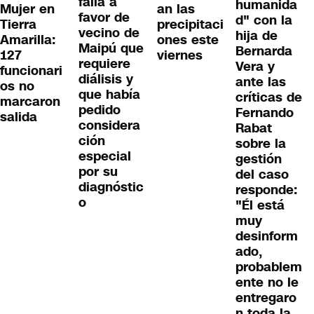
falla a
humanida
Mujer en
an las
favor de
d" con la
Tierra
precipitaci
vecino de
hija de
Amarilla:
ones este
Maipú que
Bernarda
127
viernes
requiere
Vera y
funcionari
diálisis y
ante las
os no
que había
críticas de
marcaron
pedido
Fernando
salida
considera
Rabat
ción
sobre la
especial
gestión
por su
del caso
diagnóstic
responde:
o
"Él está
muy
desinform
ado,
probablem
ente no le
entregaro
n toda la