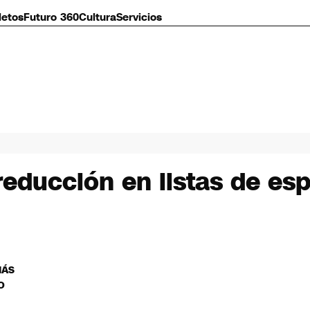
letos
Futuro 360
Cultura
Servicios
educción en listas de es
MÁS
O