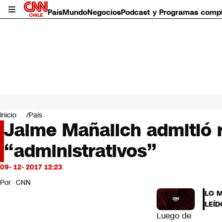
País
Mundo
Negocios
Podcast y Programas comp
País
Mundo
Inicio
País
Negocios
Jaime Mañalich admitió r
Deportes
“administrativos”
Programas completos
Cultura
Servicios
09- 12- 2017 12:23
Bits
Por
CNN
CNN Data
LO 
CNN tiempo
LEÍD
Futuro 360
Luego de
Opinión