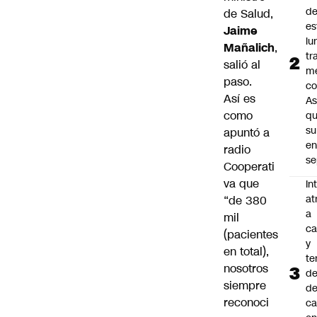
d
de Salud,
es
Jaime
lu
Mañalich
,
tr
salió al
m
paso.
co
Así es
As
como
q
su
apuntó a
e
radio
se
Cooperati
va que
In
at
“de 380
a
mil
ca
(pacientes
y
en total),
te
nosotros
de
siempre
de
reconoci
ca