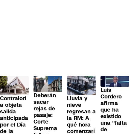
Luis
Deberán
Cordero
Contralorí
Lluvia y
sacar
afirma
a objeta
nieve
rejas de
que ha
salida
regresan a
pasaje:
existido
anticipada
la RM: A
Corte
una "falta
por el Día
qué hora
Suprema
de
de la
comenzarí