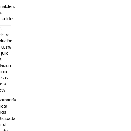
n
ñalolén:
os
tenidos
C
gistra
riación
 0,1%
 julio
la
flación
doce
eses
e a
,5%
ntraloría
jeta
lida
ticipada
r el
a de