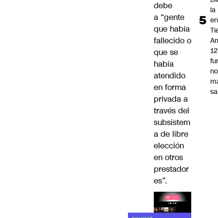
debe
la
a “gente
e
que había
Ti
fallecido o
Am
12
que se
fu
había
n
atendido
m
en forma
sa
privada a
través del
subsistem
a de libre
elección
en otros
prestador
es”.
Lea el