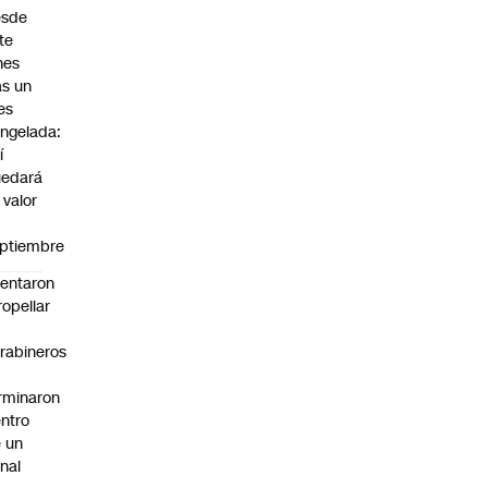
esde
te
nes
as un
es
ngelada:
í
uedará
 valor
n
ptiembre
tentaron
ropellar
rabineros
rminaron
ntro
 un
nal