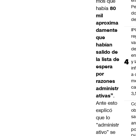
e
mos que
Pe
había
80
d
mil
de
aproxima
damente
IP
re
que
va
habían
de
salido de
en
la lista de
y 
espera
in
por
a 
razones
m
ca
administr
3
ativas”
.
Ante esto
Co
explicó
ob
sa
que lo
an
“administr
po
ativo” se
Dí