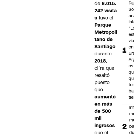
de
6.015.
Ra
So
242
visita
an
s
tuvo el
in
Parque
"L
Metropoli
es
tano de
vi
Santiago
en
durante
Bra
Ar
2018
,
es
cifra que
qu
resaltó
qu
puesto
to
que
ba
aumentó
ti
en más
In
de 500
m
mil
m
ingresos
ba
que el
du