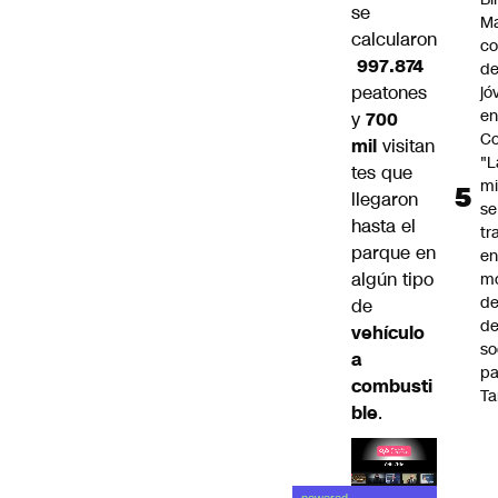
se
Ma
calcularon
co
997.874
de
peatones
jó
e
y
700
Co
mil
visitan
"L
tes que
mi
llegaron
se
hasta el
tr
parque en
en
algún tipo
m
d
de
de
vehículo
so
a
pa
combusti
Ta
ble
.
Lea el