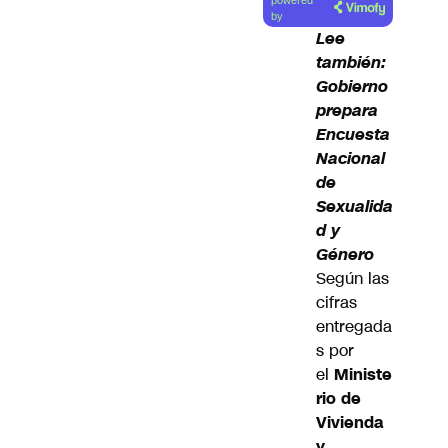
powered
artículo
by
Lee
también:
Gobierno
prepara
Encuesta
Nacional
de
Sexualida
d y
Género
Según las
cifras
entregada
s por
el
Ministe
rio de
Vivienda
y