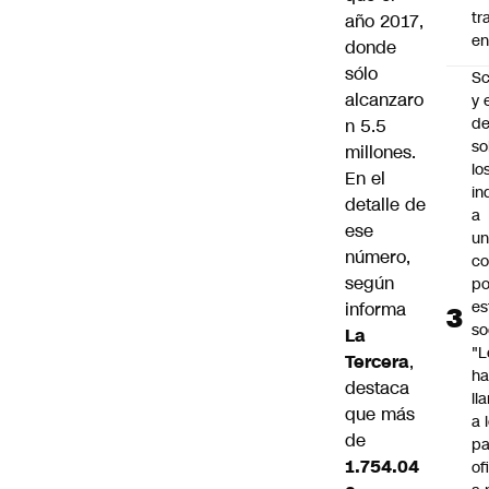
tr
año 2017,
en
donde
sólo
Sc
alcanzaro
y 
d
n 5.5
so
millones.
lo
En el
in
detalle de
a
ese
un
número,
c
según
po
es
informa
so
La
"L
Tercera
,
ha
destaca
ll
que más
a 
de
pa
1.754.04
of