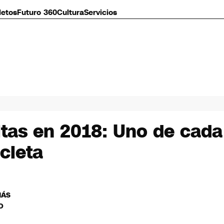
letos
Futuro 360
Cultura
Servicios
itas en 2018: Uno de cada
cleta
MÁS
O