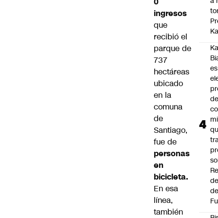
a 
0
to
ingresos
Pr
que
Ka
recibió el
parque de
Ka
Bi
737
es
hectáreas
el
ubicado
pr
en la
d
comuna
co
de
mi
Santiago,
q
tr
fue de
pr
personas
so
en
Re
bicicleta.
de
En esa
de
línea,
Fu
también
Bi