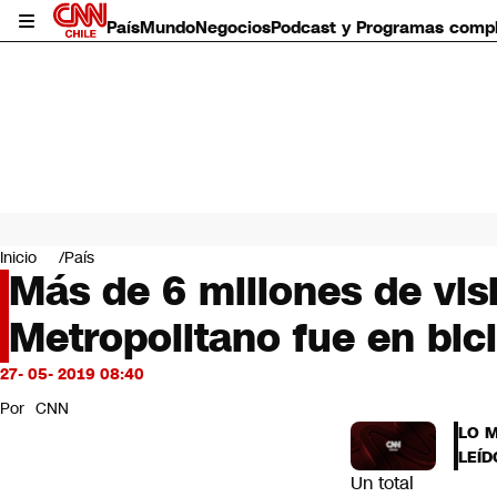
País
Mundo
Negocios
Podcast y Programas comp
País
Mundo
Inicio
País
Negocios
Más de 6 millones de vis
Deportes
Metropolitano fue en bici
Programas completos
Cultura
Servicios
27- 05- 2019 08:40
Bits
Por
CNN
CNN Data
LO 
CNN tiempo
LEÍD
Futuro 360
Un total
Opinión