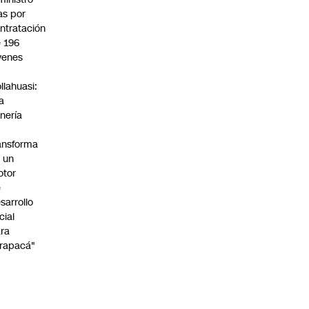
s por
ntratación
 196
venes
n
llahuasi:
a
nería
ansforma
 un
otor
e
sarrollo
cial
ra
rapacá"