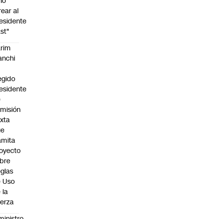
no
rear al
esidente
st"
rim
anchi
egido
esidente
e
misión
xta
ue
amita
oyecto
bre
glas
 Uso
 la
erza
ministro