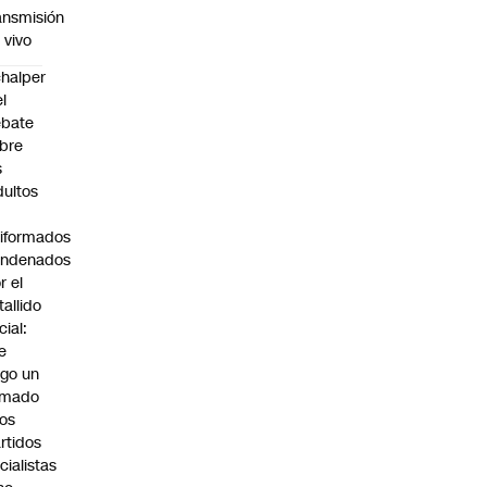
ansmisión
 vivo
halper
el
ebate
bre
s
dultos
iformados
ondenados
r el
tallido
cial:
e
go un
amado
los
rtidos
icialistas