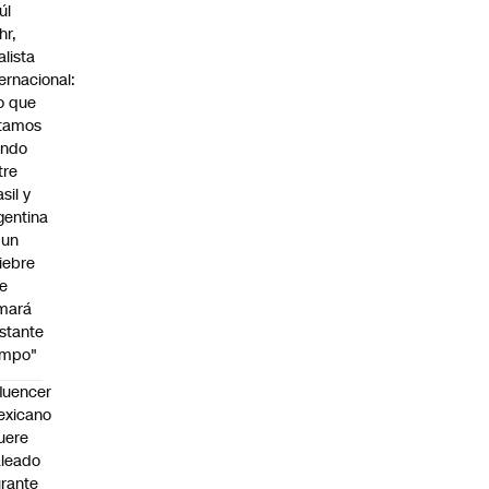
úl
hr,
alista
ternacional:
o que
tamos
endo
tre
sil y
gentina
 un
iebre
e
mará
stante
empo"
fluencer
exicano
uere
leado
rante