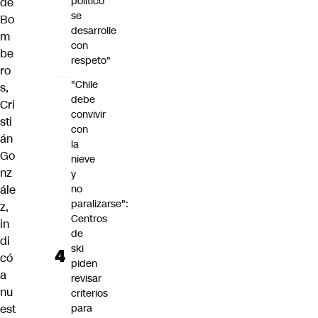
político
de
se
Bo
desarrolle
m
con
be
respeto"
ro
"Chile
s,
debe
Cri
convivir
sti
con
án
la
Go
nieve
nz
y
ále
no
paralizarse":
z,
Centros
in
de
di
ski
có
piden
a
revisar
nu
criterios
est
para