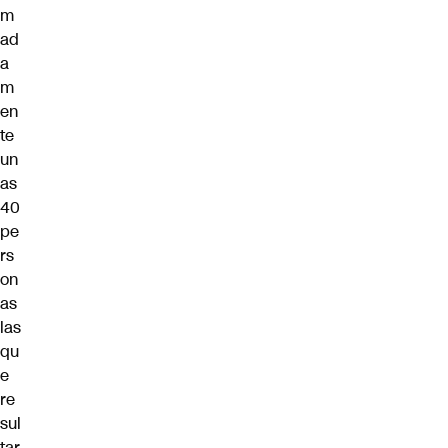
m
ad
a
m
en
te
un
as
40
pe
rs
on
as
las
qu
e
re
sul
tar