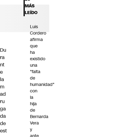
Futuro 360
MÁS
Opinión
LEÍDO
Luis
Cordero
afirma
que
Du
ha
ra
existido
nt
una
e
"falta
de
la
humanidad"
m
con
ad
la
ru
hija
ga
de
da
Bernarda
de
Vera
y
est
ante