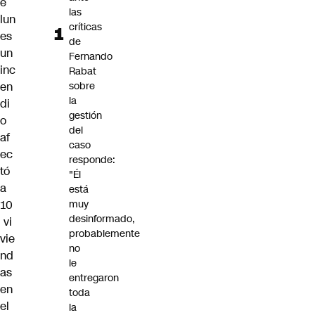
e
las
lun
críticas
es
de
un
Fernando
inc
Rabat
en
sobre
la
di
gestión
o
del
af
caso
ec
responde:
tó
"Él
a
está
10
muy
desinformado,
vi
probablemente
vie
no
nd
le
as
entregaron
en
toda
el
la