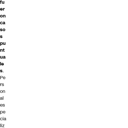
fu
er
on
ca
so
s
pu
nt
ua
le
s
.
Pe
rs
on
al
es
pe
cia
liz