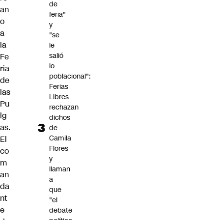
de
an
feria"
o
y
a
"se
la
le
salió
Fe
lo
ria
poblacional":
de
Ferias
las
Libres
Pu
rechazan
lg
dichos
as.
de
Camila
El
Flores
co
y
m
llaman
an
a
da
que
nt
"el
e
debate