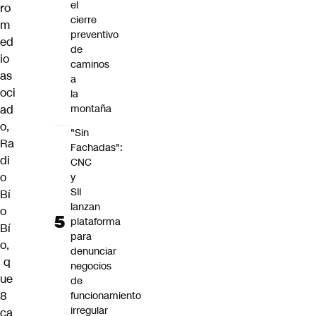
el
ro
cierre
m
preventivo
ed
de
io
caminos
as
a
oci
la
ad
montaña
o,
"Sin
Ra
Fachadas":
di
CNC
o
y
SII
Bí
lanzan
o
plataforma
Bí
para
o,
denunciar
q
negocios
ue
de
8
funcionamiento
irregular
ca