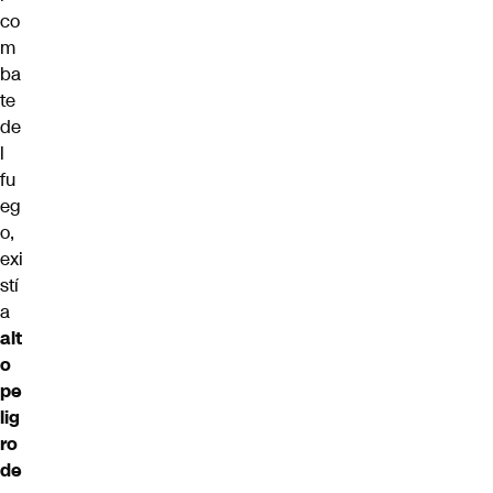
co
m
ba
te
de
l
fu
eg
o,
exi
stí
a
alt
o
pe
lig
ro
de