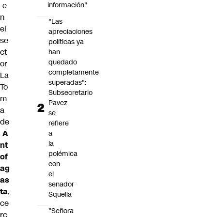
e
información"
n
"Las
el
apreciaciones
se
políticas ya
ct
han
quedado
or
completamente
La
superadas":
To
Subsecretario
m
Pavez
a
se
de
refiere
A
a
la
nt
polémica
of
con
ag
el
as
senador
ta
,
Squella
ce
"Señora
rc