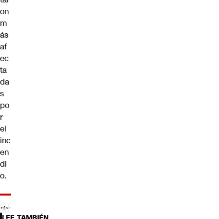
on
m
ás
af
ec
ta
da
s
po
r
el
inc
en
di
o.
LEE TAMBIÉN