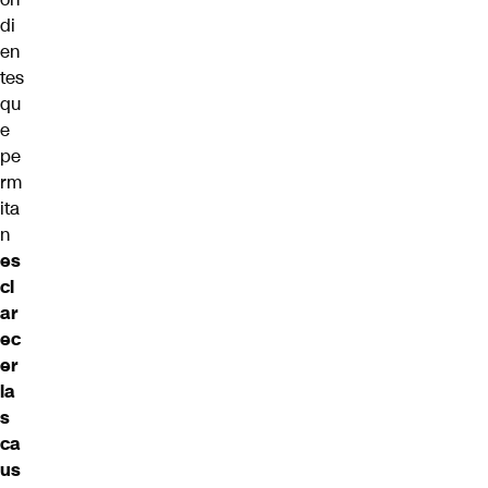
di
en
tes
qu
e
pe
rm
ita
n
es
cl
ar
ec
er
la
s
ca
us