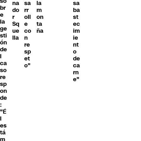
so
na
sa
la
sa
br
do
rr
m
ba
e
r
oll
on
st
la
Sq
e
ta
ec
ge
ue
co
ña
im
sti
lla
n
ie
ón
re
nt
de
sp
o
l
et
de
ca
o"
ca
so
rn
re
e"
sp
on
de
:
"É
l
es
tá
m