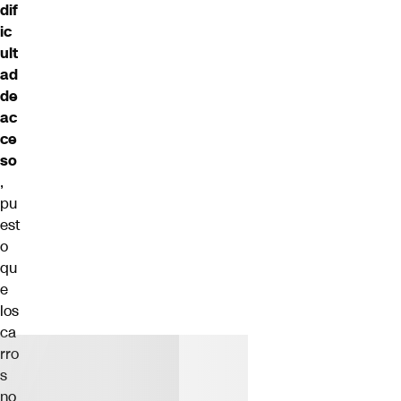
dif
ic
ult
ad
de
ac
ce
so
,
pu
est
o
qu
e
los
ca
rro
s
no