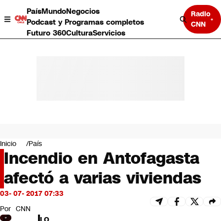
País
Mundo
Negocios
Radio
Podcast y Programas completos
CNN
Futuro 360
Cultura
Servicios
País
Mundo
Negocios
Inicio
País
Incendio en Antofagasta
Deportes
Programas completos
afectó a varias viviendas
Cultura
Servicios
03- 07- 2017 07:33
Bits
CNN Data
Por
CNN
CNN tiempo
LO