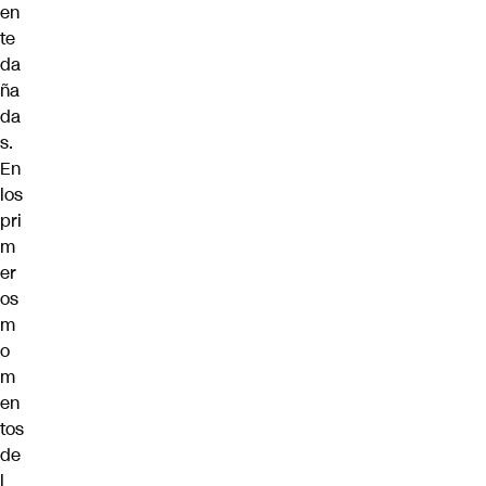
en
te
da
ña
da
s.
En
los
pri
m
er
os
m
o
m
en
tos
de
l