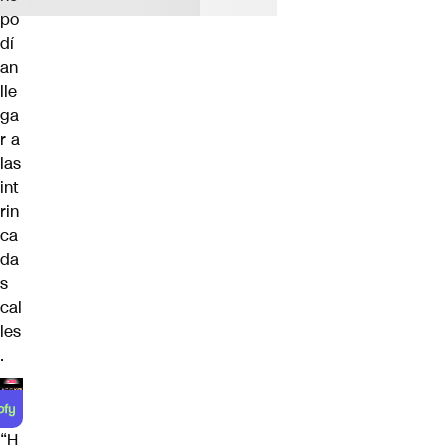
po
dí
an
lle
ga
r a
las
int
rin
ca
da
s
cal
les
.
“H