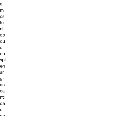
e
m
os
te
ni
do
qu
e
de
spl
eg
ar
gr
an
ca
nti
da
d
de