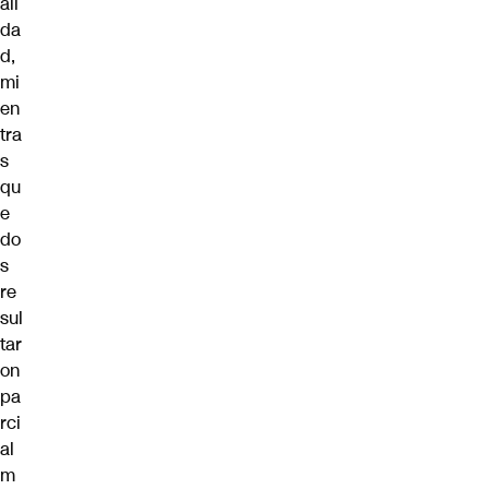
ali
da
d,
mi
en
tra
s
qu
e
do
s
re
sul
tar
on
pa
rci
al
m