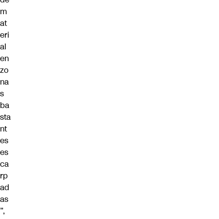
m
at
eri
al
en
zo
na
s
ba
sta
nt
es
es
ca
rp
ad
as
”,