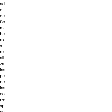
ad
o
de
Bo
m
be
ro
s
re
ali
za
las
pe
ric
ias
co
rre
sp
on