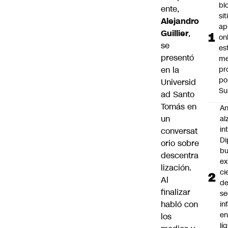
bl
ente,
si
Alejandro
ap
Guillier
,
on
se
es
presentó
me
en la
pr
po
Universid
Su
ad Santo
Tomás en
An
un
al
in
conversat
Di
orio sobre
b
descentra
ex
lización.
ci
Al
d
finalizar
se
habló con
in
e
los
lí