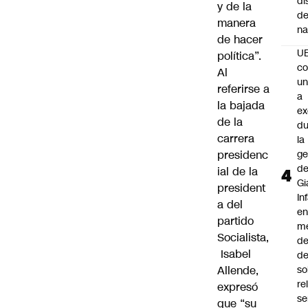
di
y de la
de
manera
na
de hacer
U
política”.
co
Al
un
referirse a
a
la bajada
e
de la
du
carrera
la
presidenc
ge
d
ial de la
Gi
president
In
a del
e
partido
m
Socialista,
d
Isabel
de
Allende,
so
re
expresó
se
que “su