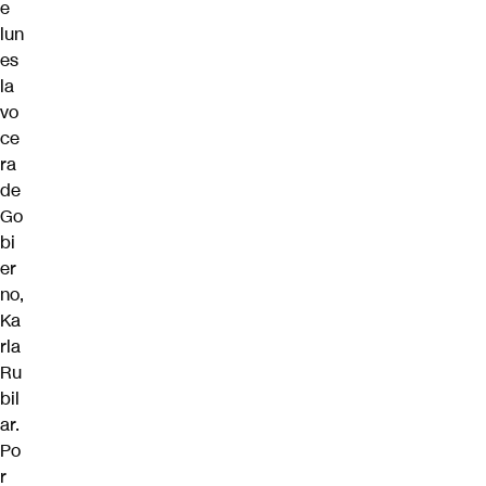
e
lun
es
la
vo
ce
ra
de
Go
bi
er
no,
Ka
rla
Ru
bil
ar.
Po
r