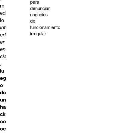
para
m
denunciar
ed
negocios
io
de
Int
funcionamiento
irregular
erf
er
en
cia
,
lu
eg
o
de
un
ha
ck
eo
oc