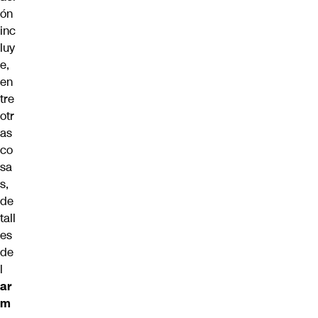
ón
inc
luy
e,
en
tre
otr
as
co
sa
s,
de
tall
es
de
l
ar
m