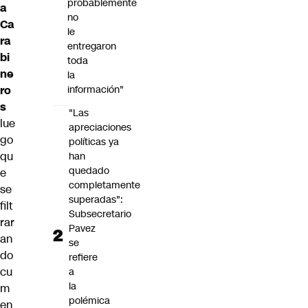
probablemente
a
no
Ca
le
ra
entregaron
bi
toda
ne
la
ro
información"
s
"Las
lue
apreciaciones
go
políticas ya
qu
han
quedado
e
completamente
se
superadas":
filt
Subsecretario
rar
Pavez
an
se
do
refiere
cu
a
la
m
polémica
en