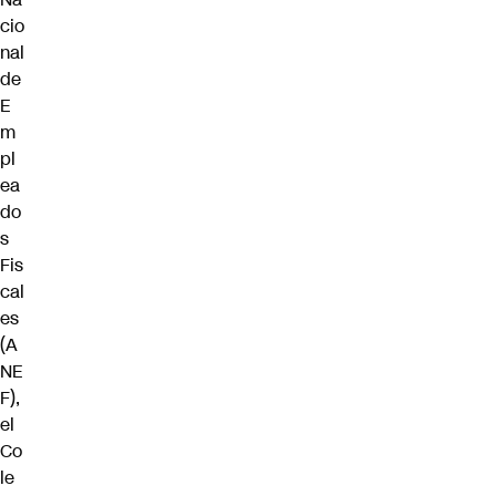
cio
nal
de
E
m
pl
ea
do
s
Fis
cal
es
(A
NE
F),
el
Co
le