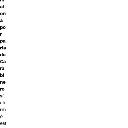
at
eri
a
po
r
pa
rte
de
Ca
ra
bi
ne
ro
s
”,
afi
rm
ó
est