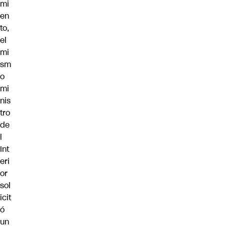
mi
en
to,
el
mi
sm
o
mi
nis
tro
de
l
Int
eri
or
sol
icit
ó
un