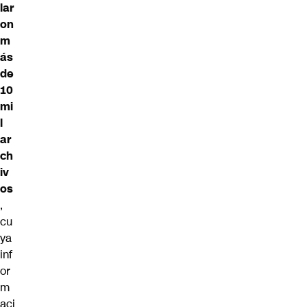
lar
on
m
ás
de
10
mi
l
ar
ch
iv
os
,
cu
ya
inf
or
m
aci