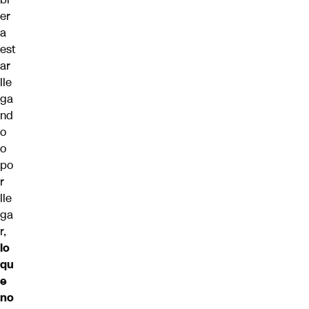
er
a
est
ar
lle
ga
nd
o
o
po
r
lle
ga
r,
lo
qu
e
no