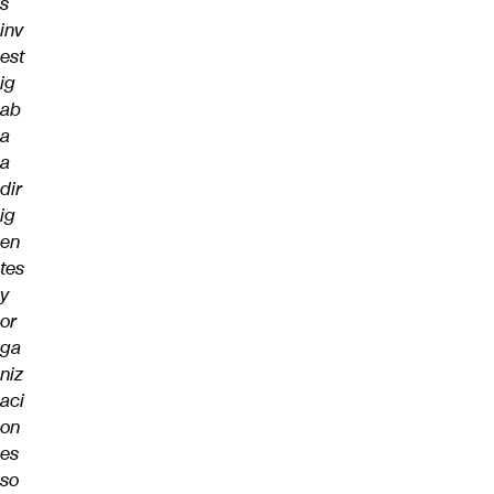
s
inv
est
ig
ab
a
a
dir
ig
en
tes
y
or
ga
niz
aci
on
es
so