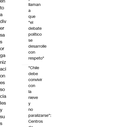
en
llaman
to
a
a
que
div
"el
er
debate
político
sa
se
s
desarrolle
or
con
ga
respeto"
niz
"Chile
aci
debe
on
convivir
es
con
so
la
cia
nieve
les
y
y
no
paralizarse":
su
Centros
s