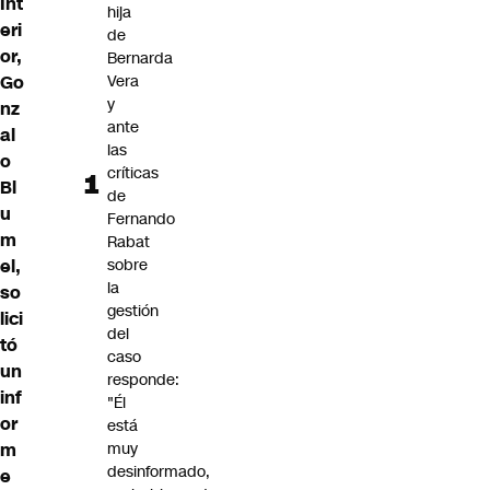
Int
hija
eri
de
or,
Bernarda
Go
Vera
y
nz
ante
al
las
o
críticas
Bl
de
u
Fernando
m
Rabat
el,
sobre
la
so
gestión
lici
del
tó
caso
un
responde:
inf
"Él
or
está
m
muy
desinformado,
e