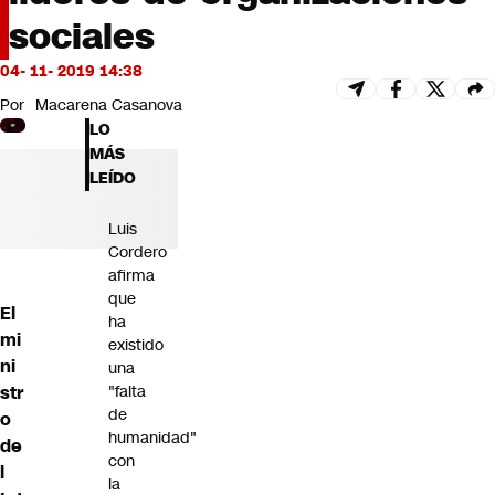
Futuro 360
sociales
Opinión
04- 11- 2019 14:38
Por
Macarena Casanova
LO
MÁS
LEÍDO
Luis
Cordero
afirma
que
El
ha
mi
existido
ni
una
str
"falta
de
o
humanidad"
de
con
l
la