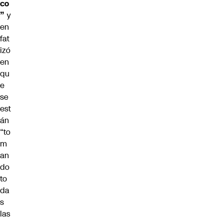
co
”
y
en
fat
izó
en
qu
e
se
est
án
“to
m
an
do
to
da
s
las