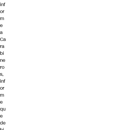
inf
or
m
e
a
Ca
ra
bi
ne
ro
s,
inf
or
m
e
qu
e
de
bi