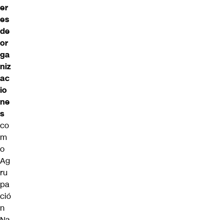
er
es
de
or
ga
niz
ac
io
ne
s
co
m
o
Ag
ru
pa
ció
n
Na