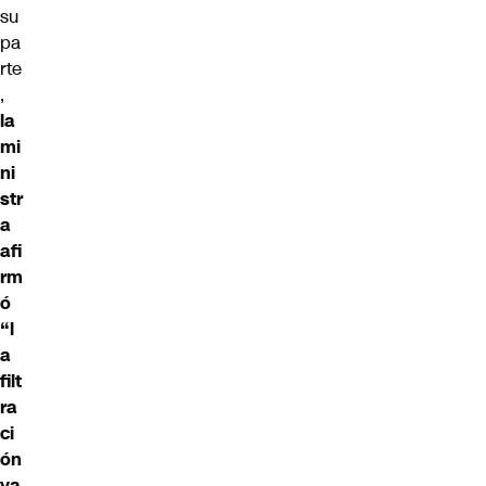
su
pa
rte
,
la
mi
ni
str
a
afi
rm
ó
“l
a
filt
ra
ci
ón
ya