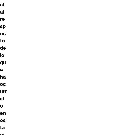
al
al
re
sp
ec
to
de
lo
qu
e
ha
oc
urr
id
o
en
es
ta
m