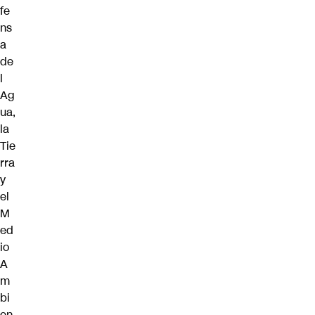
fe
ns
a
de
l
Ag
ua,
la
Tie
rra
y
el
M
ed
io
A
m
bi
en