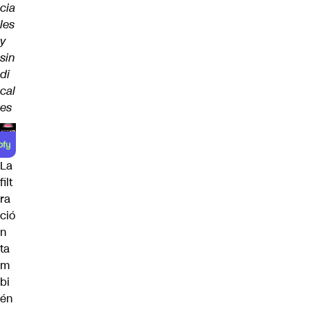
cia
les
y
sin
di
cal
es
La
filt
ra
ció
n
ta
m
bi
én