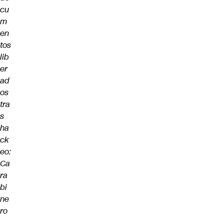
cu
m
en
tos
lib
er
ad
os
tra
s
ha
ck
eo:
Ca
ra
bi
ne
ro