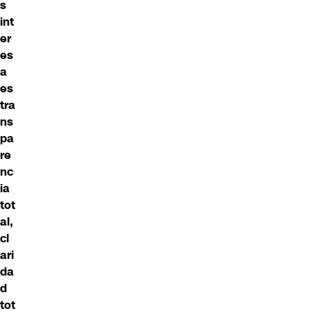
s
int
er
es
a
es
tra
ns
pa
re
nc
ia
tot
al,
cl
ari
da
d
tot