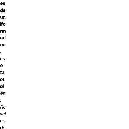
es
de
un
ifo
rm
ad
os
.
Le
e
ta
m
bi
én
:
Re
vel
an
do