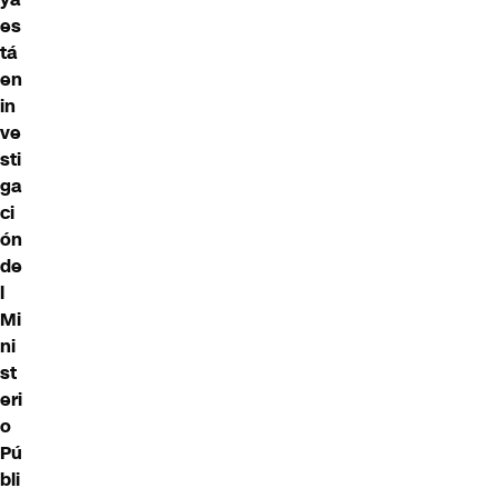
es
tá
en
in
ve
sti
ga
ci
ón
de
l
Mi
ni
st
eri
o
Pú
bli