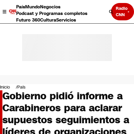
País
Mundo
Negocios
Radio
Podcast y Programas completos
CNN
Futuro 360
Cultura
Servicios
País
Mundo
Negocios
Inicio
País
Gobierno pidió informe a
Deportes
Programas completos
Carabineros para aclarar
Cultura
Servicios
supuestos seguimientos a
Bits
CNN Data
líderes de organizaciones
CNN tiempo