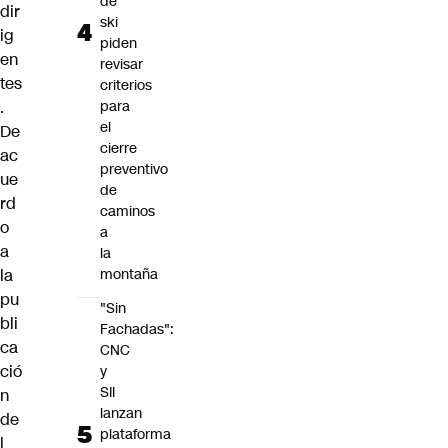
de
dir
ski
ig
piden
en
revisar
tes
criterios
.
para
el
De
cierre
ac
preventivo
ue
de
rd
caminos
o
a
a
la
la
montaña
pu
"Sin
bli
Fachadas":
ca
CNC
ció
y
SII
n
lanzan
de
plataforma
l