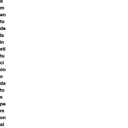
a
m
en
to
de
la
in
sti
tu
ci
ón
o
da
to
s
pe
rs
on
al