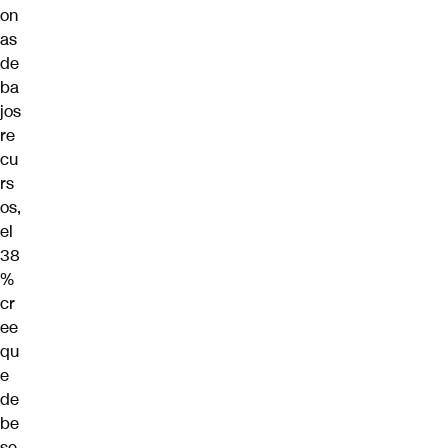
on
as
de
ba
jos
re
cu
rs
os,
el
38
%
cr
ee
qu
e
de
be
se