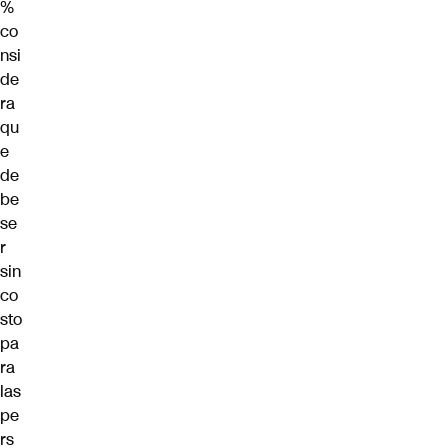
%
co
nsi
de
ra
qu
e
de
be
se
r
sin
co
sto
pa
ra
las
pe
rs