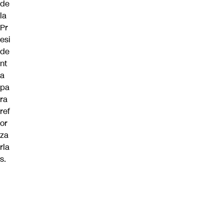
de
la
Pr
esi
de
nt
a
pa
ra
ref
or
za
rla
s.