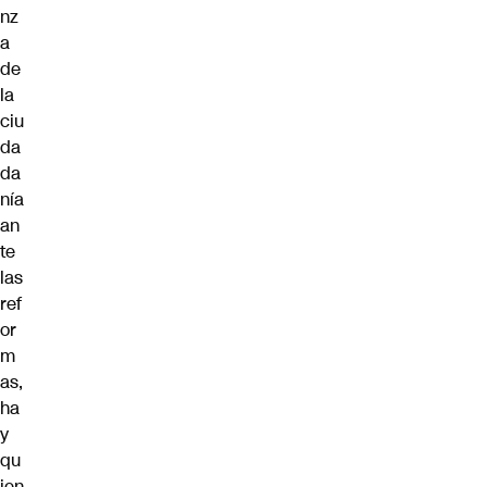
nz
a
de
la
ciu
da
da
nía
an
te
las
ref
or
m
as,
ha
y
qu
ien