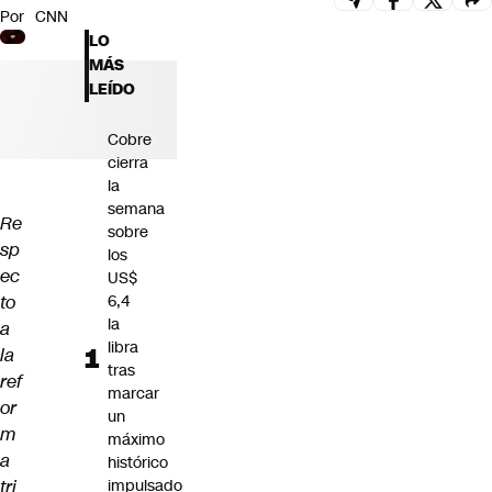
Por
CNN
Futuro 360
LO
Opinión
MÁS
LEÍDO
Cobre
cierra
la
semana
Re
sobre
sp
los
ec
US$
to
6,4
la
a
libra
la
tras
ref
marcar
or
un
m
máximo
a
histórico
tri
impulsado