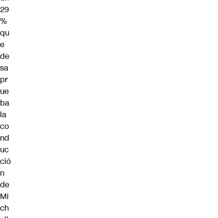
29
%
qu
e
de
sa
pr
ue
ba
la
co
nd
uc
ció
n
de
Mi
ch