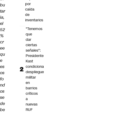
por
bu
caída
tar
de
ia,
inventarios
el
"Tenemos
52
que
%
dar
cr
ciertas
ee
señales":
qu
Presidente
e
Kast
es
condiciona
despliegue
os
militar
fo
en
nd
barrios
os
críticos
se
a
de
nuevas
be
RUF