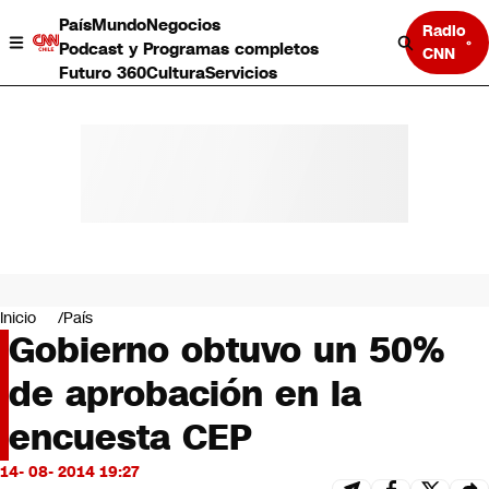
País
Mundo
Negocios
Radio
Podcast y Programas completos
CNN
Futuro 360
Cultura
Servicios
País
Mundo
Negocios
Inicio
País
Gobierno obtuvo un 50%
Deportes
Programas completos
de aprobación en la
Cultura
Servicios
encuesta CEP
Bits
CNN Data
14- 08- 2014 19:27
CNN tiempo