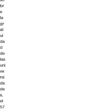
br
e
la
gr
at
ui
da
d
de
las
uni
ve
rsi
da
de
s,
el
57