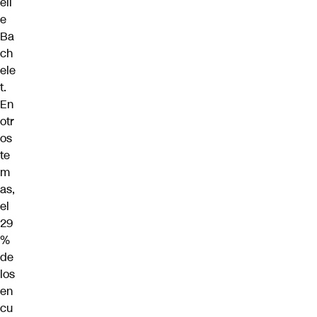
ell
e
Ba
ch
ele
t.
En
otr
os
te
m
as,
el
29
%
de
los
en
cu