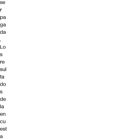
se
r
pa
ga
da
.
Lo
s
re
sul
ta
do
s
de
la
en
cu
est
a