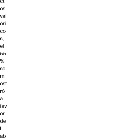
ct
os
val
óri
co
s,
el
55
%
se
m
ost
ró
a
fav
or
de
l
ab