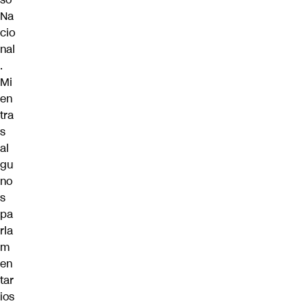
Na
cio
nal
.
Mi
en
tra
s
al
gu
no
s
pa
rla
m
en
tar
ios