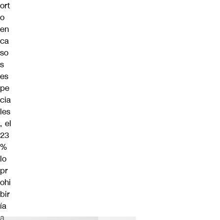
ort
o
en
ca
so
s
es
pe
cia
les
, el
23
%
lo
pr
ohi
bir
ía
a