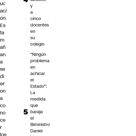
uc
y
aci
a
ón.
cinco
Es
docentes
en
ta
su
m
colegio
añ
an
"Ningún
problema
a
en
se
achicar
di
el
er
Estado":
on
La
a
medida
co
que
baraja
no
el
ce
Biministro
r
Daniel
los