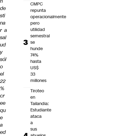
n
CMPC
de
repunta
sti
operacionalmente
na
pero
utilidad
r a
semestral
sal
se
ud
hunde
y
74%
sól
hasta
o
US$
el
33
millones
22
%
Tiroteo
cr
en
ee
Tailandia:
qu
Estudiante
ataca
e
a
a
sus
ed
abuelos