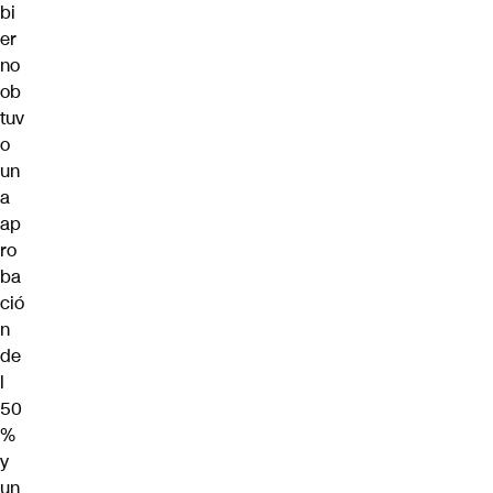
bi
er
no
ob
tuv
o
un
a
ap
ro
ba
ció
n
de
l
50
%
y
un