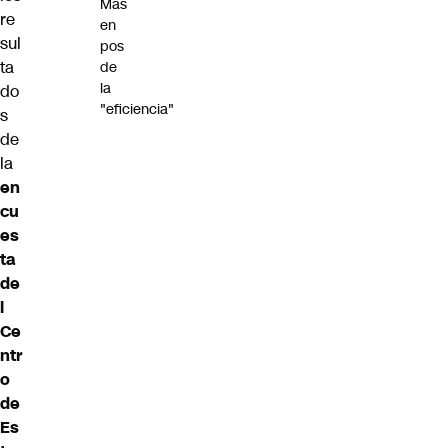
Mas
re
en
sul
pos
ta
de
la
do
"eficiencia"
s
de
la
en
cu
es
ta
de
l
Ce
ntr
o
de
Es