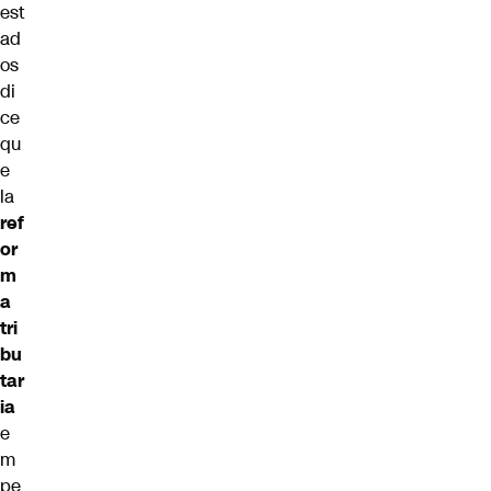
est
ad
os
di
ce
qu
e
la
ref
or
m
a
tri
bu
tar
ia
e
m
pe