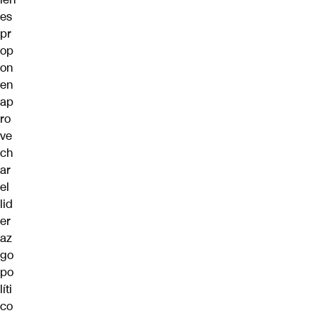
es
pr
op
on
en
ap
ro
ve
ch
ar
el
lid
er
az
go
po
líti
co