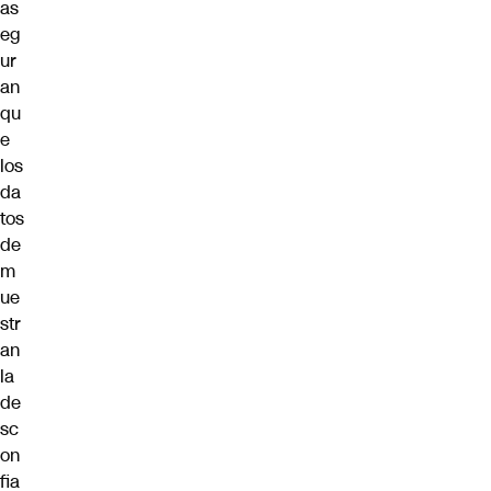
as
eg
ur
an
qu
e
los
da
tos
de
m
ue
str
an
la
de
sc
on
fia