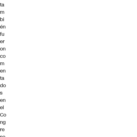
ta
m
bi
én
fu
er
on
co
m
en
ta
do
s
en
el
Co
ng
re
so