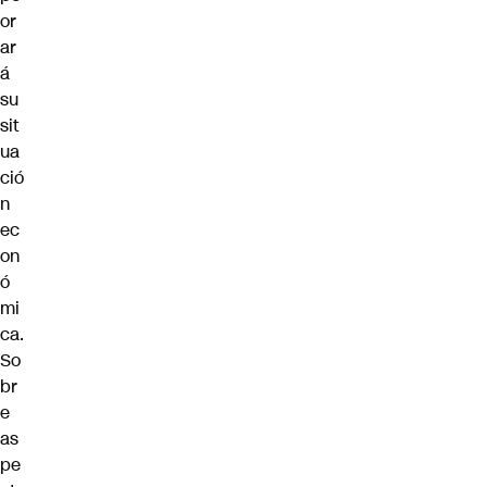
or
ar
á
su
sit
ua
ció
n
ec
on
ó
mi
ca.
So
br
e
as
pe