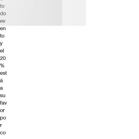
to
do
ev
en
to
y
el
20
%
est
á
a
su
fav
or
po
r
co