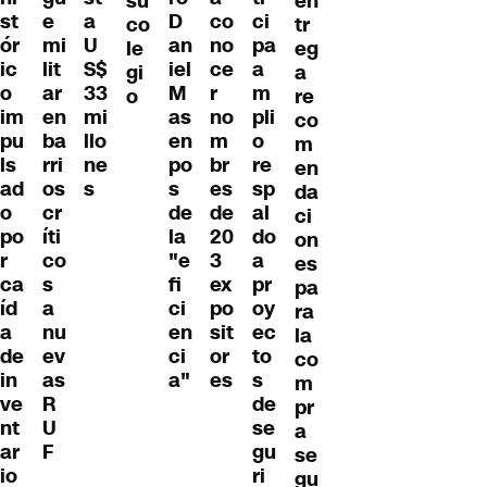
en
su
st
e
D
co
ci
a
tr
co
ór
mi
an
no
pa
U
eg
le
ic
lit
iel
ce
a
S$
a
gi
o
ar
M
r
m
33
re
o
im
en
as
no
pli
mi
co
pu
ba
en
m
o
llo
m
ls
rri
po
br
re
ne
en
ad
os
s
es
sp
s
da
o
cr
de
de
al
ci
po
íti
la
20
do
on
r
co
"e
3
a
es
ca
s
fi
ex
pr
pa
íd
a
ci
po
oy
ra
a
nu
en
sit
ec
la
de
ev
ci
or
to
co
in
as
a"
es
s
m
ve
R
de
pr
nt
U
se
a
ar
F
gu
se
io
ri
gu