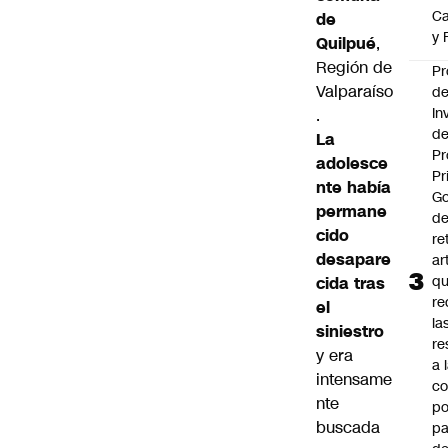
Ca
de
y 
Quilpué
,
Región de
Pr
Valparaíso
d
In
.
de
La
Pr
adolesce
Pr
nte había
Go
permane
de
cido
re
desapare
ar
q
cida tras
re
el
la
siniestro
re
y era
a 
intensame
c
nte
po
buscada
pa