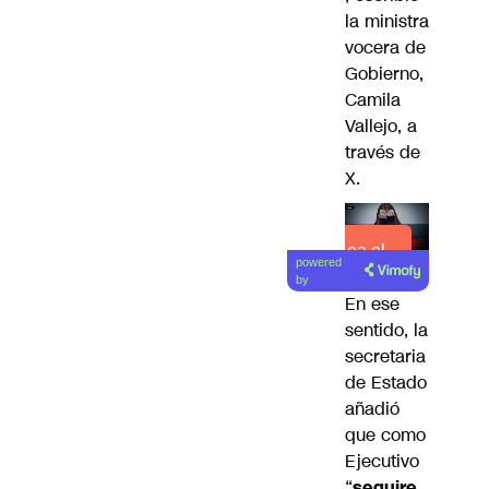
la ministra
vocera de
Gobierno,
Camila
Vallejo
, a
través de
X.
Lea el
powered
artículo
by
En ese
sentido, la
secretaria
de Estado
añadió
que como
Ejecutivo
“
seguire