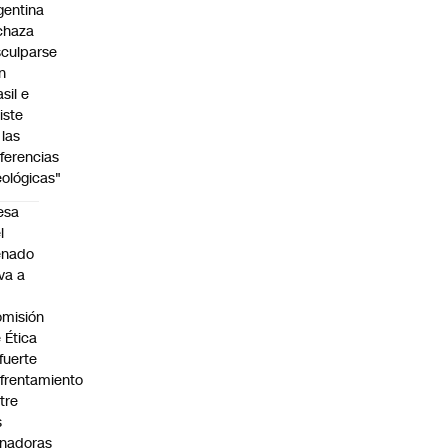
gentina
chaza
sculparse
n
asil e
siste
 las
iferencias
eológicas"
esa
l
enado
eva a
misión
 Ética
 fuerte
frentamiento
tre
s
nadoras