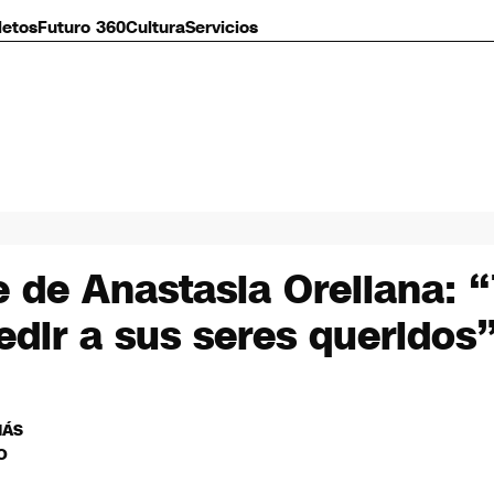
letos
Futuro 360
Cultura
Servicios
 de Anastasia Orellana: 
edir a sus seres queridos
MÁS
O