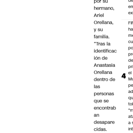
d
por su
e
hermano,
ex
Ariel
Orellana,
FI
y su
h
m
familia.
cu
“Tras la
po
identificac
pr
ión de
d
Anastasia
pr
Orellana
el
dentro de
Mu
pe
las
ad
personas
qu
que se
to
encontrab
"
an
at
desapare
a 
cidas.
in