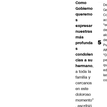
Como
De
Gobierno
G
queremo
Co
s
a
"e
expresar
de
nuestras
al
más
d
profunda
Pu
s
Al
condolen
"
cias a su
p
qu
hermano
,
ed
a toda la
la
familia y
co
cercanos
en este
doloroso
momento”
, escribió