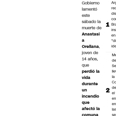
Gobierno
Ar
re
lamentó
di
este
co
sábado la
Br
muerte de
in
Anastasi
en
a
"d
Orellana
,
id
joven de
M
14 años,
de
que
S
perdió la
ll
la
vida
Co
durante
de
un
el
incendio
en
que
en
afectó la
la
comuna
se