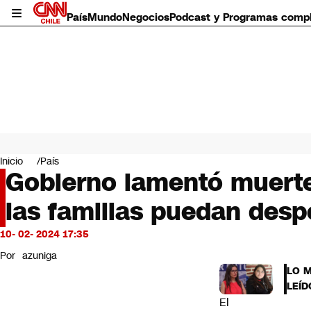
País
Mundo
Negocios
Podcast y Programas comp
País
Mundo
Inicio
País
Negocios
Gobierno lamentó muerte
Deportes
las familias puedan desp
Programas completos
Cultura
Servicios
10- 02- 2024 17:35
Bits
Por
azuniga
CNN Data
LO 
CNN tiempo
LEÍD
Futuro 360
El
Opinión