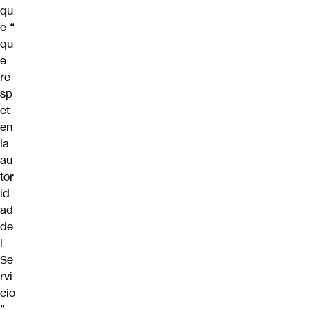
qu
e “
qu
e
re
sp
et
en
la
au
tor
id
ad
de
l
Se
rvi
cio
”.