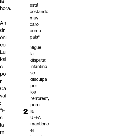
la
está
hora.
costando
-
muy
An
caro
dr
como
óni
país"
co
Sigue
Lu
la
ksi
disputa:
c
Infantino
se
po
disculpa
r
por
Ca
los
val
"errores",
:
pero
“E
la
s
UEFA
mantiene
la
el
m