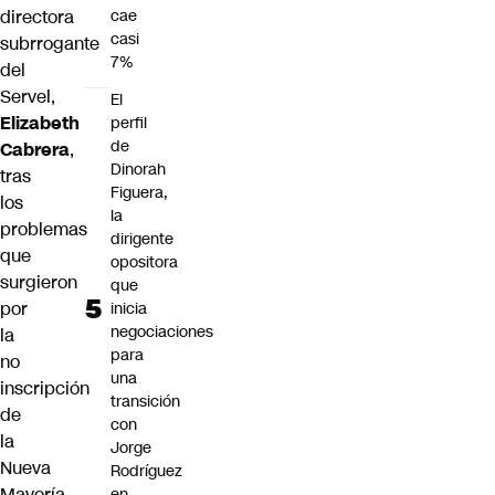
cae
directora
casi
subrrogante
7%
del
Servel,
El
Elizabeth
perfil
de
Cabrera
,
Dinorah
tras
Figuera,
los
la
problemas
dirigente
que
opositora
surgieron
que
por
inicia
negociaciones
la
para
no
una
inscripción
transición
de
con
la
Jorge
Nueva
Rodríguez
Mayoría
en