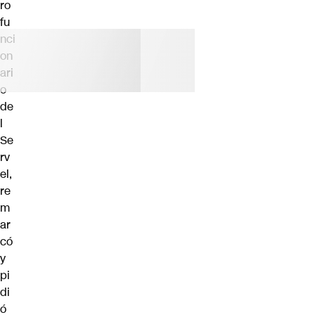
ro
fu
nci
on
ari
o
de
l
Se
rv
el,
re
m
ar
có
y
pi
di
ó