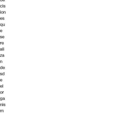
cis
ion
es
qu
e
se
re
ali
za
n
de
sd
e
el
or
ga
nis
m