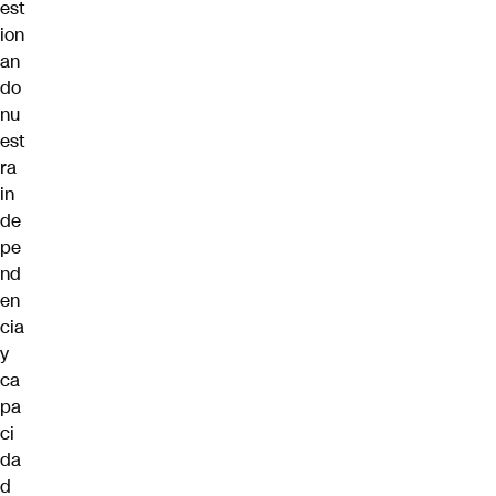
est
ion
an
do
nu
est
ra
in
de
pe
nd
en
cia
y
ca
pa
ci
da
d