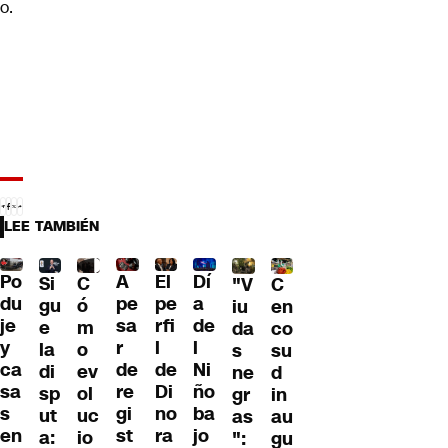
o.
LEE TAMBIÉN
Po
A
El
Dí
C
Si
C
"V
du
pe
pe
a
ó
gu
en
iu
je
sa
rfi
de
m
e
co
da
y
r
l
l
o
la
su
s
ca
de
de
Ni
ev
di
d
ne
sa
re
Di
ño
ol
sp
in
gr
s
gi
no
ba
uc
ut
au
as
en
st
ra
jo
io
a:
gu
":