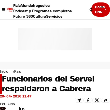
País
Mundo
Negocios
Radio
Podcast y Programas completos
CNN
Futuro 360
Cultura
Servicios
País
Mundo
Negocios
Inicio
País
Funcionarios del Servel
Deportes
Programas completos
respaldaron a Cabrera
Cultura
Servicios
29- 04- 2016 11:47
Bits
CNN Data
Por
CNN
CNN tiempo
LO