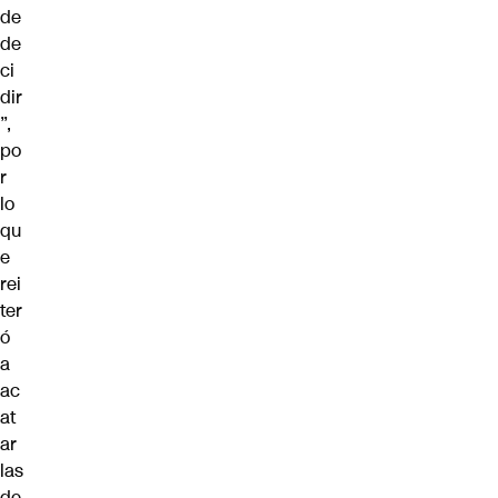
de
de
ci
dir
”,
po
r
lo
qu
e
rei
ter
ó
a
ac
at
ar
las
de