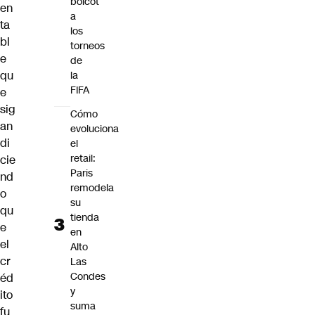
boicot
en
a
ta
los
bl
torneos
e
de
qu
la
FIFA
e
sig
Cómo
an
evoluciona
di
el
retail:
cie
Paris
nd
remodela
o
su
qu
tienda
e
en
el
Alto
cr
Las
Condes
éd
y
ito
suma
fu