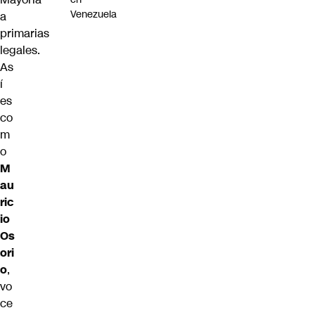
Venezuela
a
primarias
legales.
As
í
es
co
m
o
M
au
ric
io
Os
ori
o
,
vo
ce