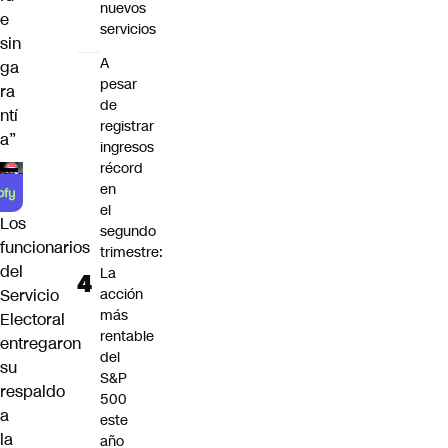
nuevos
e
servicios
sin
A
ga
pesar
ra
de
ntí
registrar
a”
ingresos
récord
en
el
Los
segundo
funcionarios
trimestre:
del
La
acción
Servicio
más
Electoral
rentable
entregaron
del
su
S&P
respaldo
500
a
este
la
año