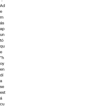
Ad
e
m
ás
ap
un
tó
qu
e
“h
oy
en
dí
a
se
est
á
cu