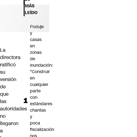
Futuro 360
MÁS
Opinión
LEÍDO
Poduje
y
casas
en
La
zonas
directora
de
ratificó
inundación:
su
"Construir
en
versión
cualquier
de
parte
que
con
las
estándares
autoridades
chantas
no
y
llegaron
poca
fiscalización
a
nos