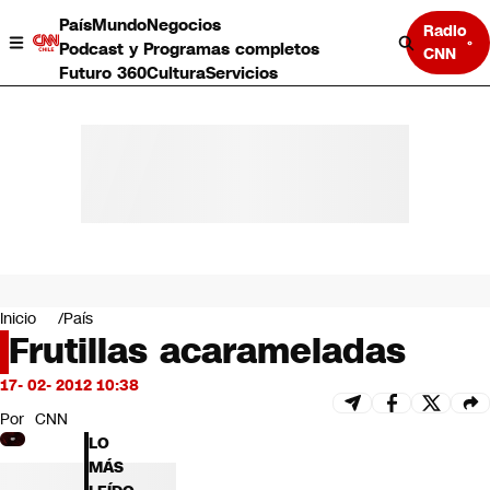
País
Mundo
Negocios
Radio
Podcast y Programas completos
CNN
Futuro 360
Cultura
Servicios
País
Mundo
Negocios
Inicio
País
Frutillas acarameladas
Deportes
Programas completos
17- 02- 2012 10:38
Cultura
Servicios
Por
CNN
Bits
LO
CNN Data
MÁS
CNN tiempo