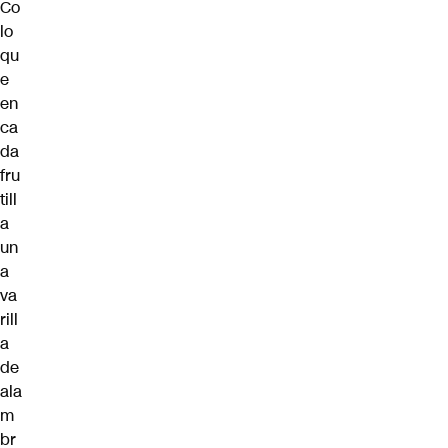
Co
lo
qu
e
en
ca
da
fru
till
a
un
a
va
rill
a
de
ala
m
br