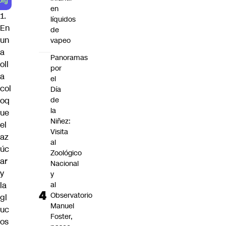
en
1.
líquidos
En
de
un
vapeo
a
Panoramas
oll
por
a
el
col
Día
de
oq
la
ue
Niñez:
el
Visita
az
al
úc
Zoológico
ar
Nacional
y
y
al
la
Observatorio
gl
Manuel
uc
Foster,
os