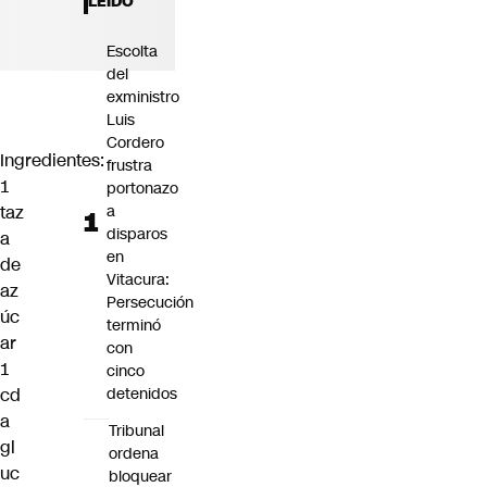
LEÍDO
Futuro 360
Opinión
Escolta
del
exministro
Luis
Cordero
Ingredientes:
frustra
1
portonazo
taz
a
disparos
a
en
de
Vitacura:
az
Persecución
úc
terminó
ar
con
1
cinco
cd
detenidos
a
Tribunal
gl
ordena
uc
bloquear