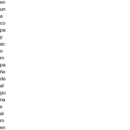
en
un
a
co
pa
y
ac
o
m
pa
ñe
de
al
gu
na
s
al
m
en