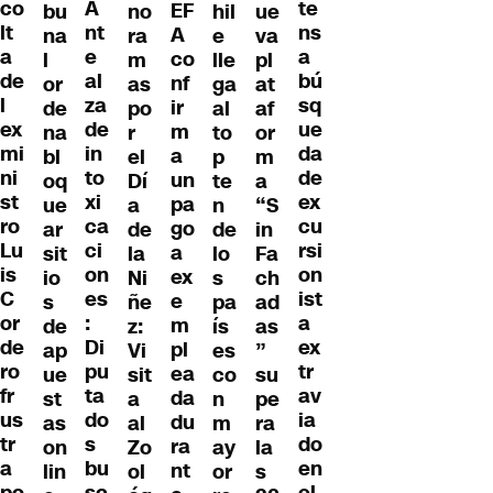
A
co
te
EF
bu
no
hil
ue
nt
lt
ns
A
na
ra
e
va
e
a
a
co
l
m
lle
pl
al
de
bú
nf
or
as
ga
at
za
l
sq
ir
de
po
al
af
de
ex
ue
m
na
r
to
or
in
mi
da
a
bl
el
p
m
to
ni
de
un
oq
Dí
te
a
xi
st
ex
pa
ue
a
n
“S
ca
ro
cu
go
ar
de
de
in
ci
Lu
rsi
a
sit
la
lo
Fa
on
is
on
ex
io
Ni
s
ch
es
C
ist
e
s
ñe
pa
ad
:
or
a
m
de
z:
ís
as
Di
de
ex
pl
ap
Vi
es
”
pu
ro
tr
ea
ue
sit
co
su
ta
fr
av
da
st
a
n
pe
do
us
ia
du
as
al
m
ra
s
tr
do
ra
on
Zo
ay
la
bu
a
en
nt
lin
ol
or
s
sc