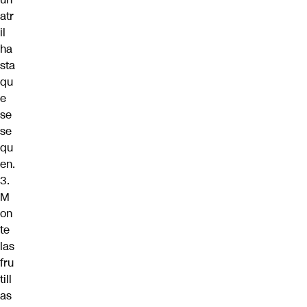
atr
il
ha
sta
qu
e
se
se
qu
en.
3.
M
on
te
las
fru
till
as