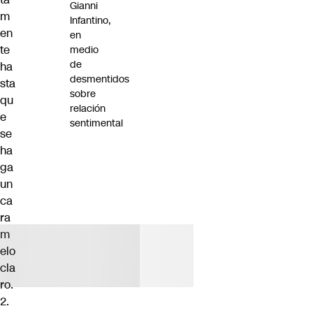
Gianni
m
Infantino,
en
en
te
medio
de
ha
desmentidos
sta
sobre
qu
relación
e
sentimental
se
ha
ga
un
ca
ra
m
elo
cla
ro.
2.