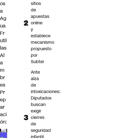
os
sitios
de
a
apuestas
Ag
online
ua
y
Fr
establece
util
mecanismo
las
propuesto
Al
por
Subtel
a
m
Ante
br
alza
es
de
intoxicaciones:
Pr
Diputados
ep
buscan
ar
exigir
aci
cierres
ón:
de
seguridad
infantil