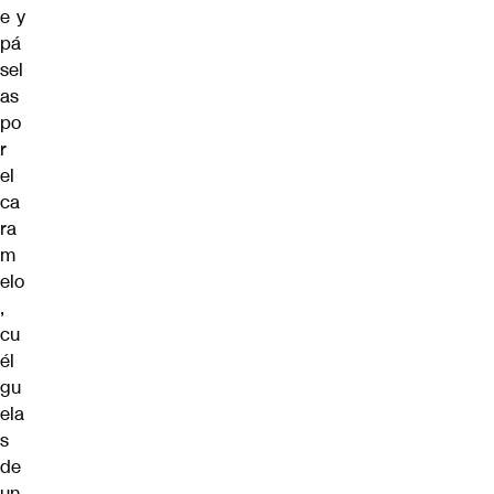
e y
pá
sel
as
po
r
el
ca
ra
m
elo
,
cu
él
gu
ela
s
de
un