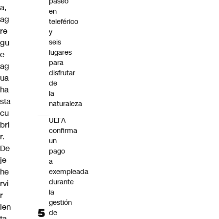
paseo
a,
en
ag
teleférico
re
y
seis
gu
lugares
e
para
ag
disfrutar
ua
de
ha
la
sta
naturaleza
cu
UEFA
bri
confirma
r.
un
De
pago
je
a
he
exempleada
durante
rvi
la
r
gestión
len
de
ta