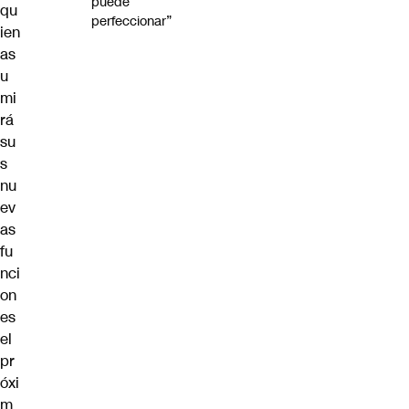
puede
qu
perfeccionar”
ien
as
u
mi
rá
su
s
nu
ev
as
fu
nci
on
es
el
pr
óxi
m