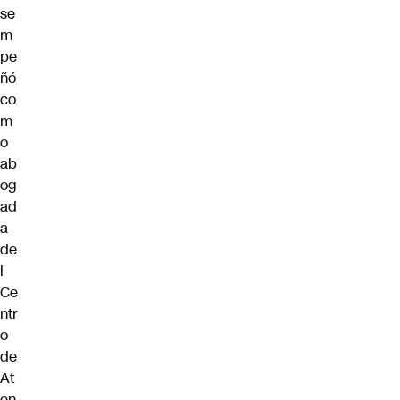
se
m
pe
ñó
co
m
o
ab
og
ad
a
de
l
Ce
ntr
o
de
At
en