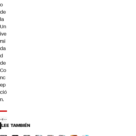
o
de
la
Un
ive
rsi
da
d
de
Co
nc
ep
ció
n.
LEE TAMBIÉN