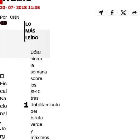
Futuro 360
20- 07- 2018 11:35
Opinión
Por
CNN
LO
MÁS
LEÍDO
Dólar
cierra
la
semana
El
sobre
Fis
los
cal
$910
Na
tras
debilitamiento
cio
del
nal
billete
,
verde
Jo
y
rg
máximos