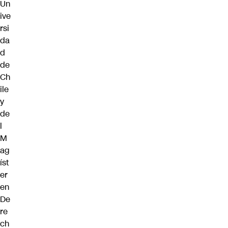
Un
ive
rsi
da
d
de
Ch
ile
y
de
l
M
ag
íst
er
en
De
re
ch