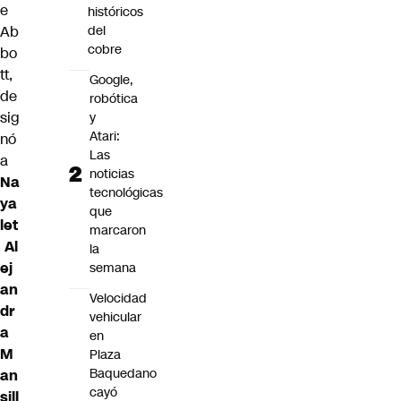
e
históricos
Ab
del
cobre
bo
tt,
Google,
de
robótica
sig
y
Atari:
nó
Las
a
noticias
Na
tecnológicas
ya
que
let
marcaron
Al
la
ej
semana
an
Velocidad
dr
vehicular
a
en
M
Plaza
Baquedano
an
cayó
sill