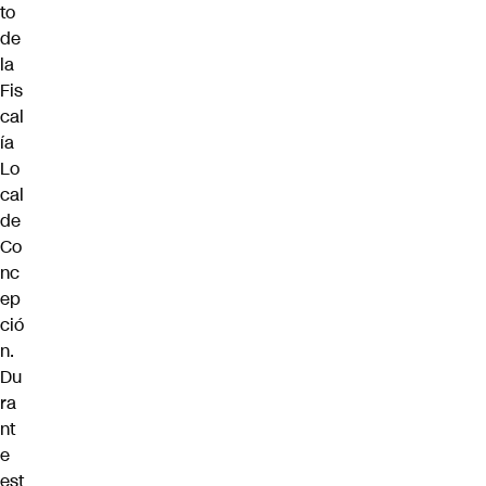
to
de
la
Fis
cal
ía
Lo
cal
de
Co
nc
ep
ció
n.
Du
ra
nt
e
est