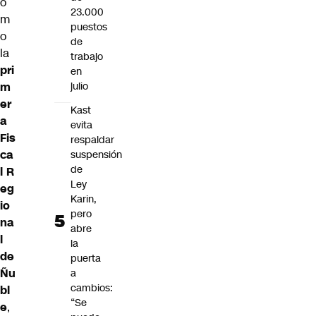
o
23.000
m
puestos
o
de
la
trabajo
pri
en
m
julio
er
Kast
a
evita
Fis
respaldar
ca
suspensión
de
l R
Ley
eg
Karin,
io
pero
na
abre
l
la
de
puerta
Ñu
a
cambios:
bl
“Se
e
,