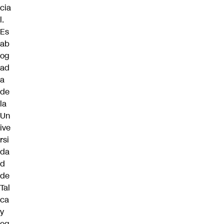
cia
l.
Es
ab
og
ad
a
de
la
Un
ive
rsi
da
d
de
Tal
ca
y
eg