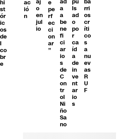
ad
pu
ba
aj
hi
ac
e
a
ls
rri
o
st
ió
pe
a
ad
os
en
ór
n
rf
be
o
cr
jul
ic
ec
ne
po
íti
io
os
ci
fi
r
co
de
on
ci
ca
s
l
ar
ar
íd
a
co
”
io
a
nu
br
s
de
ev
e
de
in
as
C
ve
R
on
nt
U
tr
ar
F
ol
io
Ni
s
ño
Sa
no