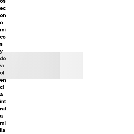
os
ec
on
ó
mi
co
s
y
de
vi
ol
en
ci
a
int
raf
a
mi
lia