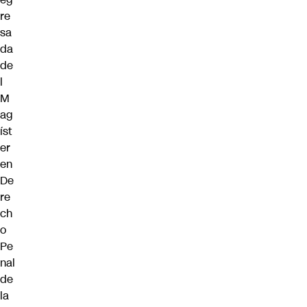
re
sa
da
de
l
M
ag
íst
er
en
De
re
ch
o
Pe
nal
de
la