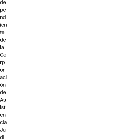
de
pe
nd
ien
te
de
la
Co
rp
or
aci
ón
de
As
ist
en
cia
Ju
di