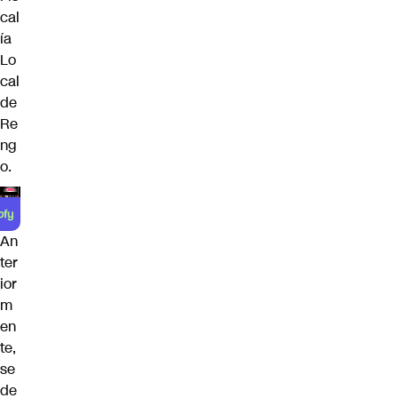
cal
ía
Lo
cal
de
Re
ng
o.
An
ter
ior
m
en
te,
se
de