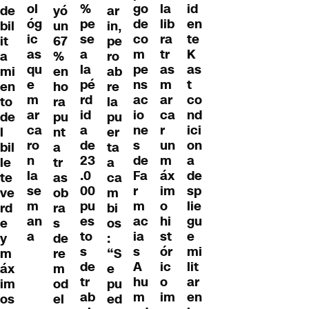
go
ol
la
id
%
de
yó
ar
de
óg
lib
en
pe
bil
un
in,
co
ic
ra
te
se
it
67
pe
m
as
tr
K
a
a
%
ro
pe
qu
as
as
la
mi
en
ab
ns
e
m
t
pé
en
ho
re
ac
m
ar
co
rd
to
ra
la
io
ar
ca
nd
id
de
pu
pu
ne
ca
r
ici
a
l
nt
er
s
ro
un
on
de
bil
a
ta
de
n
m
a
23
le
tr
a
Fa
la
áx
de
.0
te
as
ca
r
se
im
sp
00
ve
ob
m
m
m
o
lie
pu
rd
ra
bi
ac
an
hi
gu
es
e
s
os
ia
a
st
e
to
y
de
:
s
ór
mi
s
m
re
“S
A
ic
lit
de
áx
m
e
hu
o
ar
tr
im
od
pu
m
im
en
ab
os
el
ed