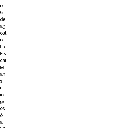
o
6
de
ag
ost
o.
La
Fis
cal
M
an
sill
a
in
gr
es
ó
al