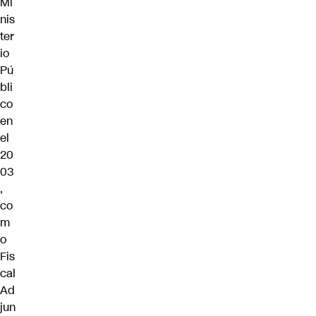
Mi
nis
ter
io
Pú
bli
co
en
el
20
03
,
co
m
o
Fis
cal
Ad
jun