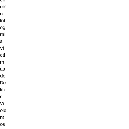
ció
n
Int
eg
ral
a
Ví
cti
m
as
de
De
lito
s
Vi
ole
nt
os