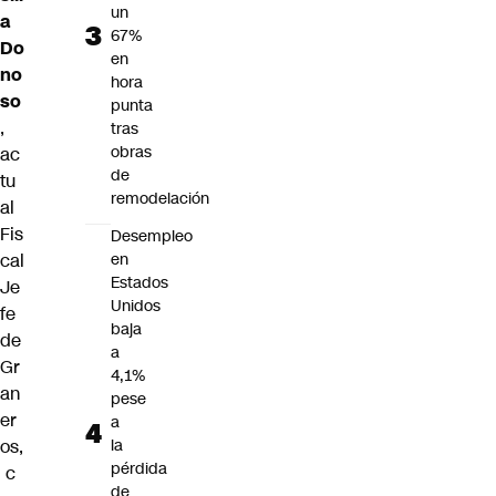
un
a
67%
Do
en
no
hora
so
punta
,
tras
obras
ac
de
tu
remodelación
al
Fis
Desempleo
cal
en
Estados
Je
Unidos
fe
baja
de
a
Gr
4,1%
an
pese
er
a
os,
la
pérdida
c
de