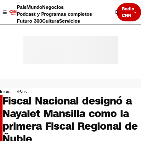
País
Mundo
Negocios
Radio
Podcast y Programas completos
CNN
Futuro 360
Cultura
Servicios
País
Mundo
Negocios
Inicio
País
Fiscal Nacional designó a
Deportes
Programas completos
Nayalet Mansilla como la
Cultura
Servicios
primera Fiscal Regional de
Bits
CNN Data
Ñuble
CNN tiempo