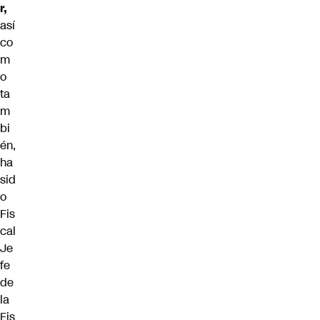
r,
así
co
m
o
ta
m
bi
én,
ha
sid
o
Fis
cal
Je
fe
de
la
Fis