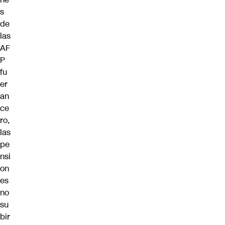
s
de
las
AF
P
fu
er
an
ce
ro,
las
pe
nsi
on
es
no
su
bir