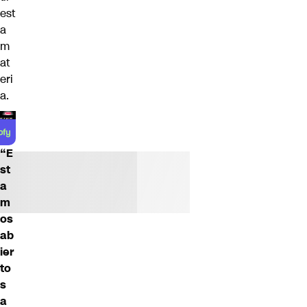
est
a
m
at
eri
a.
“E
st
a
m
os
ab
ier
to
s
a