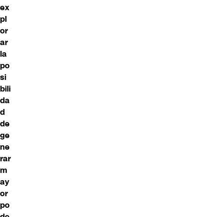
ex
pl
or
ar
la
po
si
bili
da
d
de
ge
ne
rar
m
ay
or
po
de