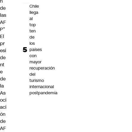
n
Chile
de
llega
las
al
AF
top
P”
ten
El
de
pr
los
países
esi
con
de
mayor
nt
recuperación
e
del
de
turismo
la
internacional
As
postpandemia
oci
aci
ón
de
AF