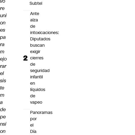
vo
Subtel
re
Ante
uni
alza
on
de
es
intoxicaciones:
pa
Diputados
ra
buscan
m
exigir
cierres
ejo
de
rar
seguridad
el
infantil
sis
en
te
líquidos
m
de
a
vapeo
de
Panoramas
pe
por
nsi
el
on
Día