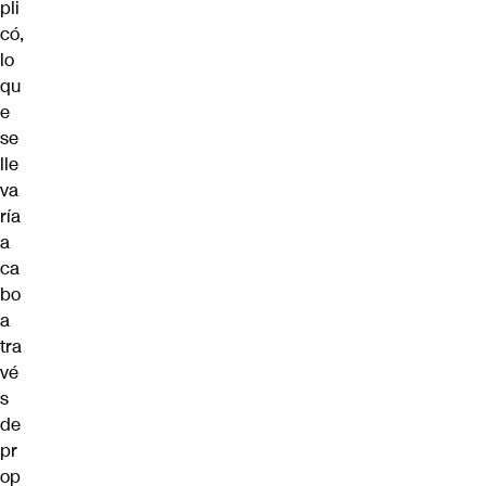
pli
có,
lo
qu
e
se
lle
va
ría
a
ca
bo
a
tra
vé
s
de
pr
op