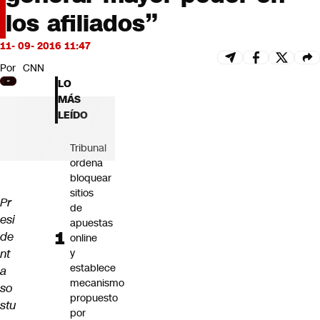
Futuro 360
los afiliados”
Opinión
11- 09- 2016 11:47
Por
CNN
LO
MÁS
LEÍDO
Tribunal
ordena
bloquear
sitios
Pr
de
esi
apuestas
de
online
nt
y
establece
a
mecanismo
so
propuesto
stu
por