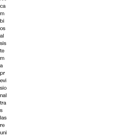
ca
m
bi
os
al
sis
te
m
a
pr
evi
sio
nal
tra
s
las
re
uni