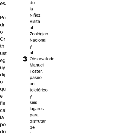
de
es.
la
–
Niñez:
Pe
Visita
dr
al
o
Zoológico
Or
Nacional
th
y
al
ust
Observatorio
eg
Manuel
uy
Foster,
dij
paseo
o
en
qu
teleférico
e
y
seis
fis
lugares
cal
para
ía
disfrutar
po
de
drí