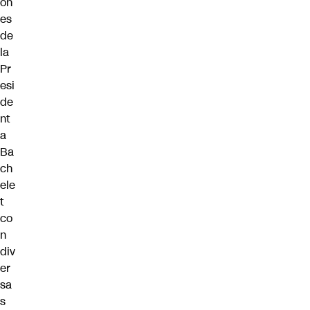
on
es
de
la
Pr
esi
de
nt
a
Ba
ch
ele
t
co
n
div
er
sa
s