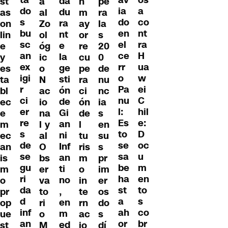
os
av
da
st
a
n
pe
do
a
ia
du
as
al
m
ra
s
co
do
ra
on
Zo
ay
la
bu
nt
en
nt
lin
ol
or
s
sc
ra
el
e
e
óg
re
20
an
H
ce
la
y
ic
cu
0
ex
ua
rr
ge
es
o
pe
de
igi
w
o
sti
ta
N
ra
nu
r
ei
Pa
ón
bl
ac
ci
nc
ci
C
nu
de
ec
io
ón
ia
er
hil
l:
Gi
e
na
de
s
re
e:
Es
an
m
l y
l
en
s
D
to
ni
ec
al
tu
su
de
oc
se
Inf
an
O
ris
s
se
u
sa
an
is
bs
m
pr
gu
m
be
ti
m
er
o
im
ri
en
ha
no
o
va
in
er
da
to
st
,
pr
to
te
os
d
s
a
en
op
ri
rn
do
inf
co
ah
m
ue
o
ac
s
an
br
or
ed
st
M
io
dí