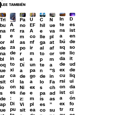
LEE TAMBIÉN
D
In
U
Tri
Pa
C
N
A
es
te
EF
bu
no
hil
ue
nt
ist
ns
A
na
ra
e
va
e
en
a
co
l
m
lle
pl
al
de
bú
nf
or
as
ga
at
za
so
sq
ir
de
po
al
af
de
lic
ue
m
na
r
to
or
in
it
da
a
bl
el
p
m
to
ud
de
un
oq
Dí
te
a
xi
de
ex
pa
ue
a
n
“S
ca
liq
cu
go
ar
de
de
in
ci
ui
rsi
a
sit
la
lo
Fa
on
da
on
ex
io
Ni
s
ch
es
ci
ist
e
s
ñe
pa
ad
:
ón
a
m
de
z:
ís
as
Di
fo
ex
pl
ap
Vi
es
”
pu
rz
tr
ea
ue
sit
co
su
ta