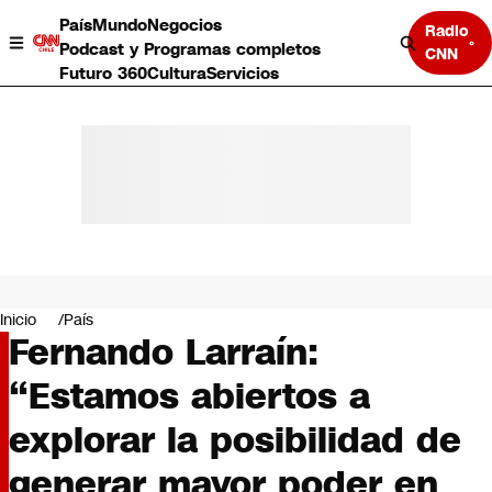
País
Mundo
Negocios
Radio
Podcast y Programas completos
CNN
Futuro 360
Cultura
Servicios
País
Mundo
Negocios
Inicio
País
Fernando Larraín:
Deportes
Programas completos
“Estamos abiertos a
Cultura
Servicios
explorar la posibilidad de
Bits
CNN Data
generar mayor poder en
CNN tiempo