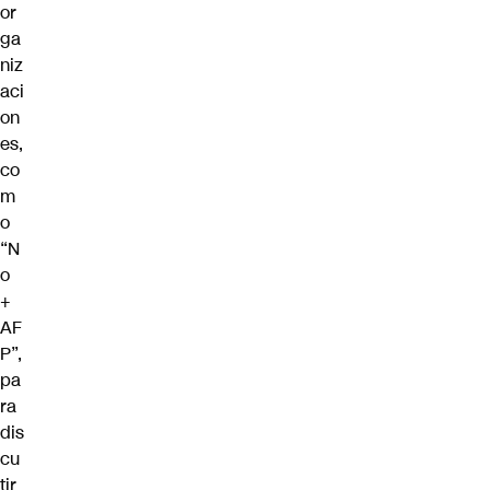
or
ga
niz
aci
on
es,
co
m
o
“N
o
+
AF
P”
,
pa
ra
dis
cu
tir