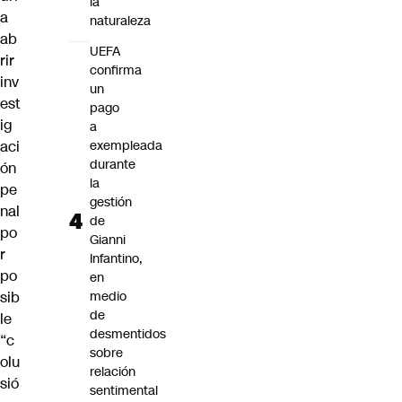
la
a
naturaleza
ab
UEFA
rir
confirma
inv
un
est
pago
ig
a
aci
exempleada
durante
ón
la
pe
gestión
nal
de
po
Gianni
r
Infantino,
po
en
sib
medio
de
le
desmentidos
“c
sobre
olu
relación
sió
sentimental