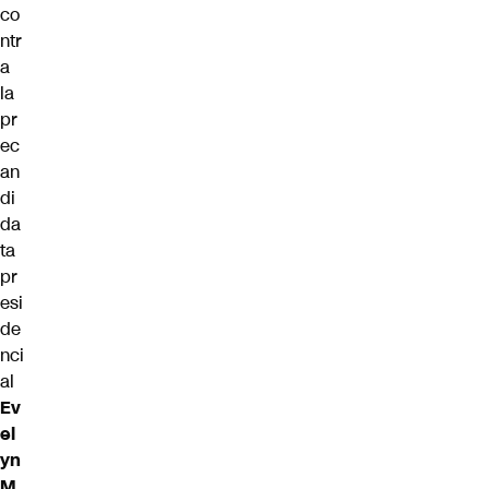
co
ntr
a
la
pr
ec
an
di
da
ta
pr
esi
de
nci
al
Ev
el
yn
M