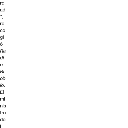
rd
ad
”,
re
co
gi
ó
Ra
di
o
Bi
ob
ío
.
El
mi
nis
tro
de
l