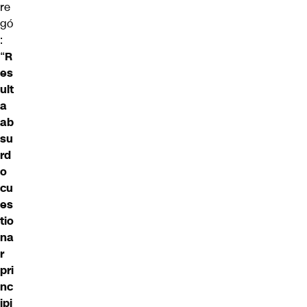
re
gó
:
“
R
es
ult
a
ab
su
rd
o
cu
es
tio
na
r
pri
nc
ipi