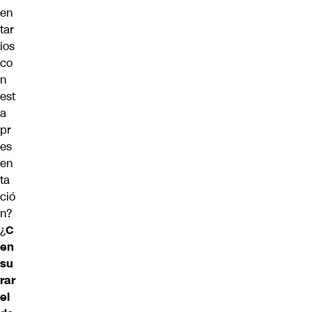
en
tar
ios
co
n
est
a
pr
es
en
ta
ció
n?
¿
C
en
su
rar
el