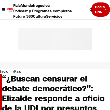
País
Mundo
Negocios
Radio
Podcast y Programas completos
CNN
Futuro 360
Cultura
Servicios
País
Mundo
Negocios
Inicio
País
“¿Buscan censurar el
Deportes
Programas completos
debate democrático?”:
Cultura
Servicios
Elizalde responde a oficio
Bits
CNN Data
de la UDI por presuntos
CNN tiempo