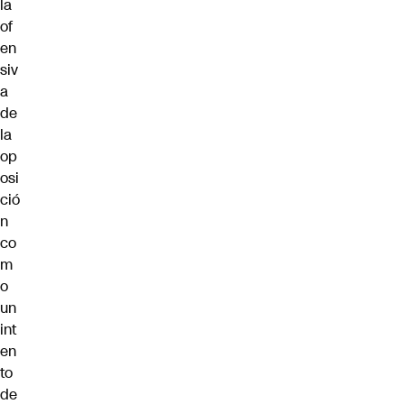
la
of
en
siv
a
de
la
op
osi
ció
n
co
m
o
un
int
en
to
de