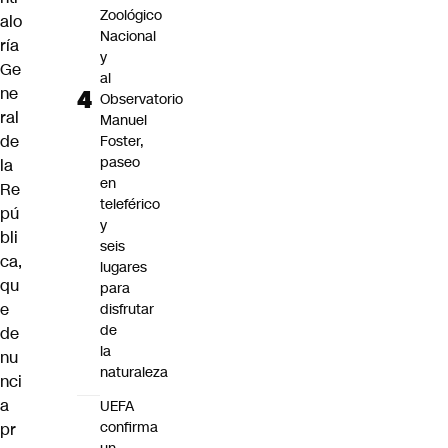
Zoológico
alo
Nacional
ría
y
Ge
al
ne
Observatorio
ral
Manuel
de
Foster,
paseo
la
en
Re
teleférico
pú
y
bli
seis
ca,
lugares
qu
para
e
disfrutar
de
de
la
nu
naturaleza
nci
a
UEFA
confirma
pr