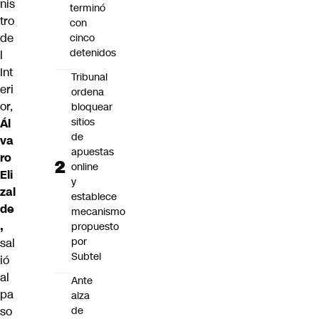
nis
terminó
tro
con
de
cinco
detenidos
l
Int
Tribunal
eri
ordena
or,
bloquear
sitios
Ál
de
va
apuestas
ro
online
Eli
y
zal
establece
de
mecanismo
,
propuesto
por
sal
Subtel
ió
al
Ante
pa
alza
de
so