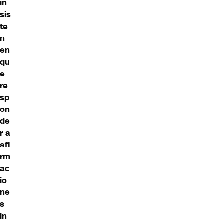
in
sis
te
n
en
qu
e
re
sp
on
de
r a
afi
rm
ac
io
ne
s
in