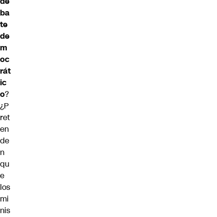
de
ba
te
de
m
oc
rát
ic
o
?
¿P
ret
en
de
n
qu
e
los
mi
nis