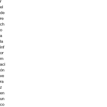
r
el
de
re
ch
o
a
la
inf
or
m
aci
ón
ve
ra
z
en
un
co