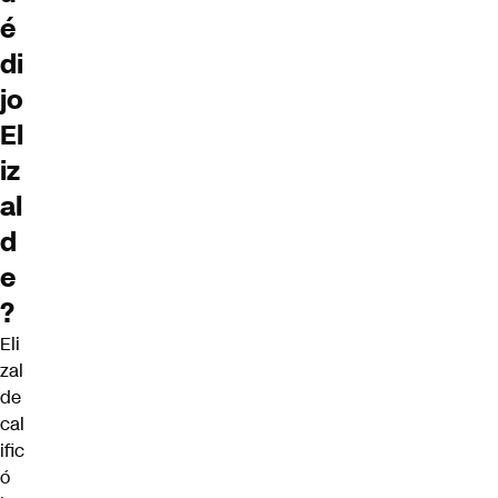
é
di
jo
El
iz
al
d
e
?
Eli
zal
de
cal
ific
ó