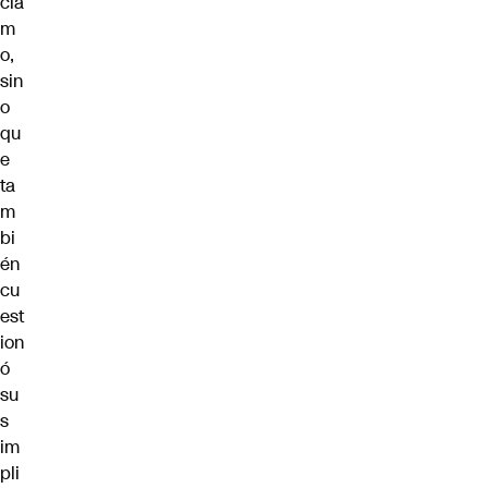
cla
m
o,
sin
o
qu
e
ta
m
bi
én
cu
est
ion
ó
su
s
im
pli