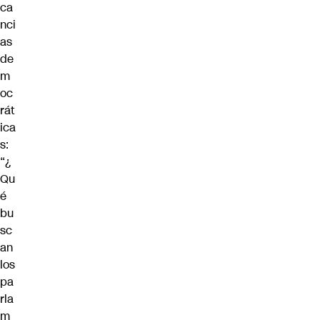
ca
nci
as
de
m
oc
rát
ica
s:
“¿
Qu
é
bu
sc
an
los
pa
rla
m