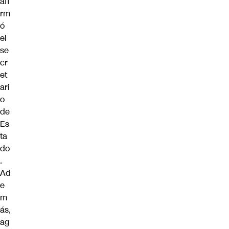
afi
rm
ó
el
se
cr
et
ari
o
de
Es
ta
do
.
Ad
e
m
ás,
ag