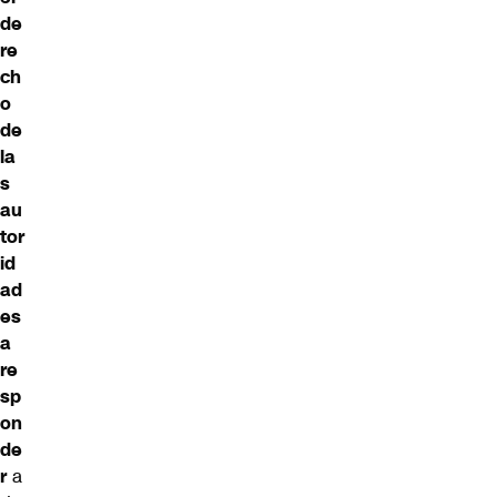
de
re
ch
o
de
la
s
au
tor
id
ad
es
a
re
sp
on
de
r
a