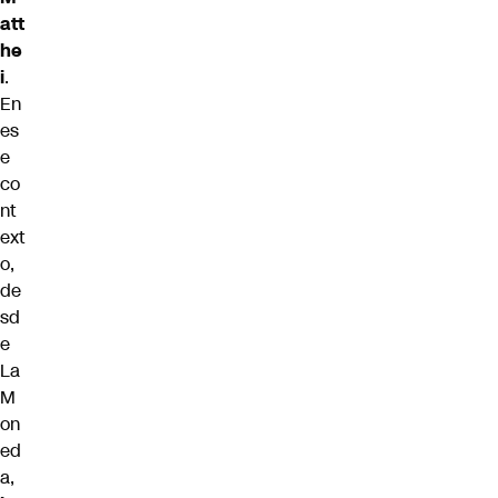
att
he
i
.
En
es
e
co
nt
ext
o,
de
sd
e
La
M
on
ed
a,