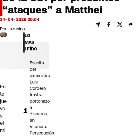
Futuro 360
“ataques” a Matthei
Opinión
24- 04- 2025 20:04
Por
azuniga
LO
MÁS
LEÍDO
Escolta
del
exministro
Luis
Es
Cordero
te
frustra
jue
portonazo
a
ve
disparos
s,
en
el
Vitacura:
mi
Persecución