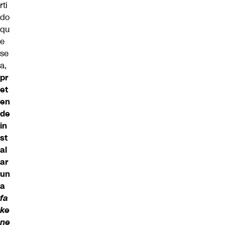
rti
do
qu
e
se
a,
pr
et
en
de
in
st
al
ar
un
a
fa
ke
ne