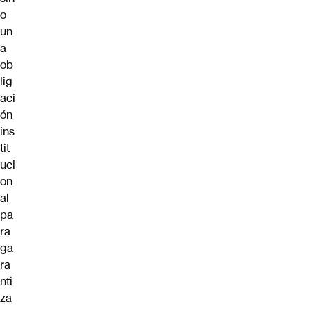
o
un
a
ob
lig
aci
ón
ins
tit
uci
on
al
pa
ra
ga
ra
nti
za