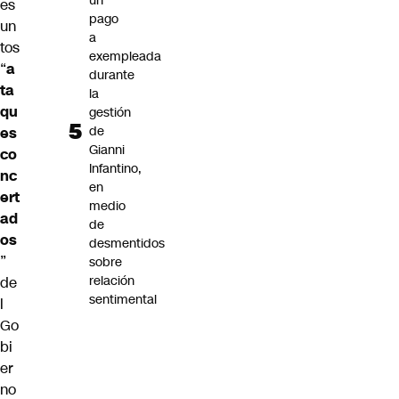
un
es
pago
un
a
tos
exempleada
“
a
durante
ta
la
qu
gestión
de
es
Gianni
co
Infantino,
nc
en
ert
medio
ad
de
os
desmentidos
”
sobre
relación
de
sentimental
l
Go
bi
er
no