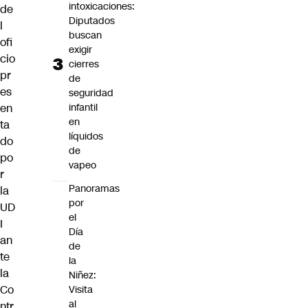
intoxicaciones:
de
Diputados
l
buscan
ofi
exigir
cio
cierres
pr
de
es
seguridad
infantil
en
en
ta
líquidos
do
de
po
vapeo
r
Panoramas
la
por
UD
el
I
Día
an
de
te
la
la
Niñez:
Co
Visita
al
ntr