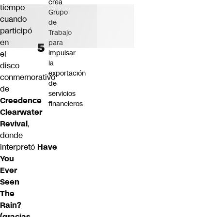
crea
tiempo
Grupo
cuando
de
participó
Trabajo
en
para
impulsar
el
la
disco
exportación
conmemorativo
de
de
servicios
Creedence
financieros
Clearwater
Revival
,
donde
interpretó
Have
You
Ever
Seen
The
Rain?
(gracias