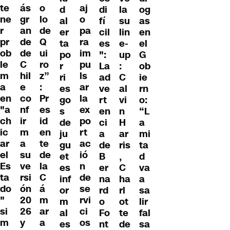
te
ás
o
aj
d
di
la
og
ne
gr
lo
o
al
fí
su
as
r
an
de
pa
er
cil
lin
en
pr
de
Q
ra
ta
es
e-
el
ob
de
ui
im
po
":
up
G
le
C
ro
pu
r
La
:
ob
m
hil
z”
ls
ri
ad
C
ie
a
e
:
ar
es
ve
al
rn
en
co
Pr
la
go
rt
vi
o:
"a
nf
es
ex
s
en
n
“L
ch
ir
id
po
de
ci
H
a
ic
m
en
rt
ju
a
ar
mi
ar
a
te
ac
gu
de
ris
ta
el
su
de
ió
et
B
,
d
Es
ve
la
n
es
er
C
va
ta
rsi
C
de
inf
na
ha
a
do
ón
á
se
or
rd
rl
sa
"
20
m
rvi
m
o
ot
lir
si
26
ar
ci
al
Fo
te
fal
m
y
a
os
es
nt
de
sa