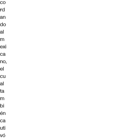
co
rd
an
do
al
m
exi
ca
no,
el
cu
al
ta
m
bi
én
ca
uti
vó