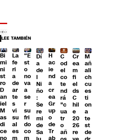
LEE TAMBIÉN
Bi
La
“E
H
Dí
C
Cr
M
mi
fe
st
ac
a
od
ea
añ
ni
ri
o
ie
de
el
m
ali
st
a
no
nd
l
co
fi
ch
ro
de
va
a
Ni
te
el
cu
D
ar
a
cr
ño
nd
ds
es
an
te
se
ea
:
rá
C
ti
iel
s
r
Gr
Se
"c
hil
on
M
vi
su
up
re
ua
e
a
as
su
fri
o
mi
tr
20
te
di
al
do
de
de
o
26
st
ce
es
co
Tr
Sa
añ
re
de
no
m
m
ab
lu
os
ve
dr