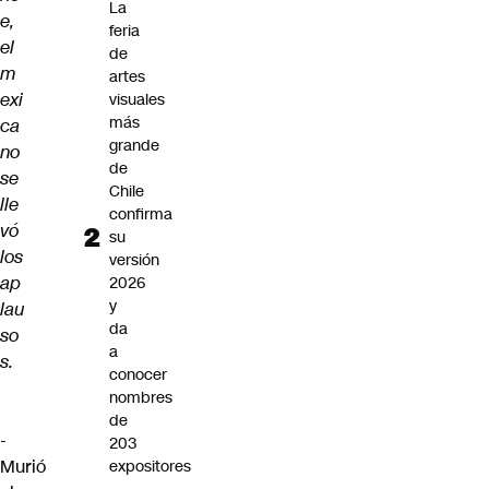
La
e,
feria
el
de
m
artes
exi
visuales
más
ca
grande
no
de
se
Chile
lle
confirma
vó
su
los
versión
ap
2026
y
lau
da
so
a
s.
conocer
nombres
de
-
203
Murió
expositores