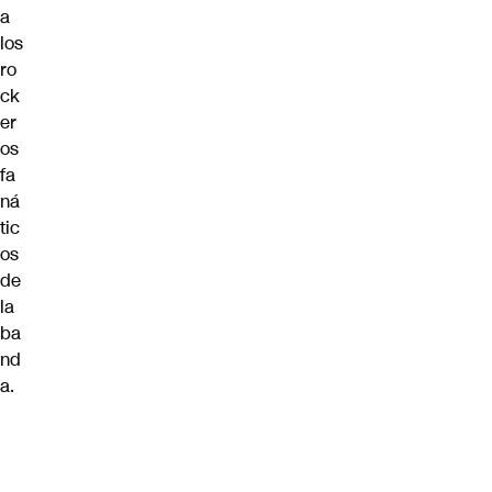
a
los
ro
ck
er
os
fa
ná
tic
os
de
la
ba
nd
a.