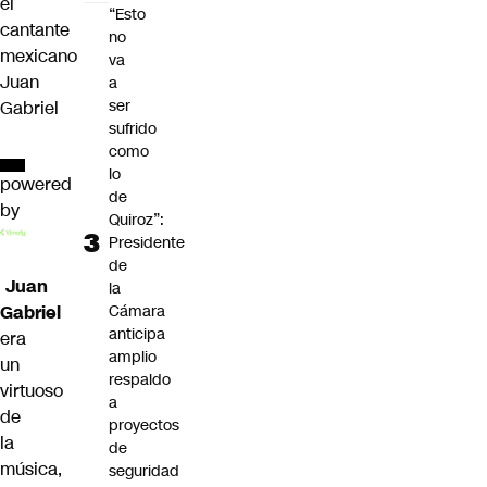
el
“Esto
cantante
no
mexicano
va
Juan
a
ser
Gabriel
sufrido
como
lo
powered
de
by
Quiroz”:
Presidente
de
Juan
la
Cámara
Gabriel
anticipa
era
amplio
un
respaldo
virtuoso
a
de
proyectos
la
de
música,
seguridad