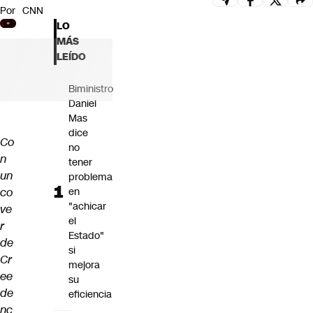
Por
CNN
Futuro 360
LO
Opinión
MÁS
LEÍDO
Biministro
Daniel
Mas
dice
Co
no
n
tener
un
problema
co
en
"achicar
ve
el
r
Estado"
de
si
Cr
mejora
ee
su
de
eficiencia
nc