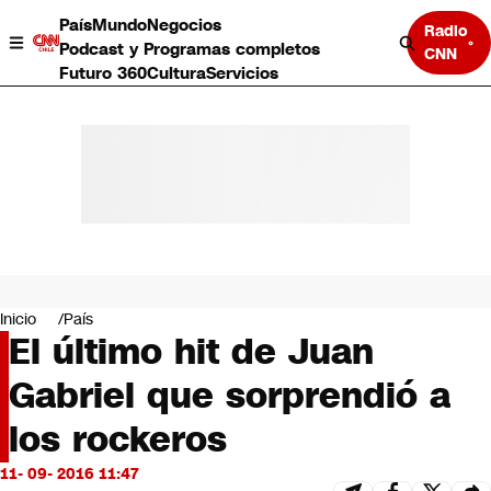
País
Mundo
Negocios
Radio
Podcast y Programas completos
CNN
Futuro 360
Cultura
Servicios
País
Mundo
Negocios
Inicio
País
El último hit de Juan
Deportes
Programas completos
Gabriel que sorprendió a
Cultura
Servicios
los rockeros
Bits
CNN Data
11- 09- 2016 11:47
CNN tiempo