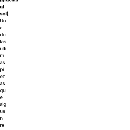
al
sol)
.
Un
a
de
las
últi
m
as
pi
ez
as
qu
e
sig
ue
n
re