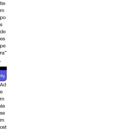
tie
m
po
s
de
es
pe
ra”
.
Ad
e
m
ás
se
m
ost