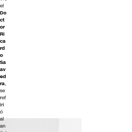
el
Do
ct
or
Ri
ca
rd
o
Sa
av
ed
ra
,
se
ref
iri
ó
al
an