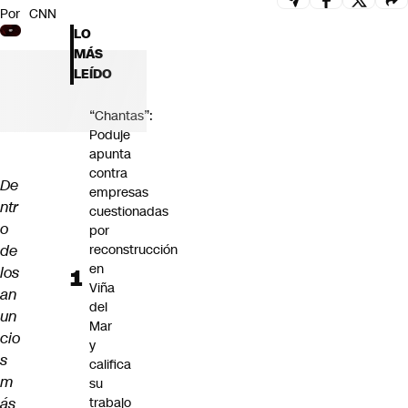
Por
CNN
Futuro 360
LO
Opinión
MÁS
LEÍDO
“Chantas”:
Poduje
apunta
contra
De
empresas
ntr
cuestionadas
o
por
de
reconstrucción
en
los
Viña
an
del
un
Mar
cio
y
s
califica
m
su
ás
trabajo