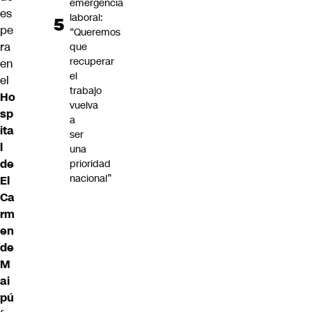
emergencia
es
laboral:
pe
“Queremos
ra
que
recuperar
en
el
el
trabajo
Ho
vuelva
sp
a
ita
ser
l
una
de
prioridad
nacional”
El
Ca
rm
en
de
M
ai
pú