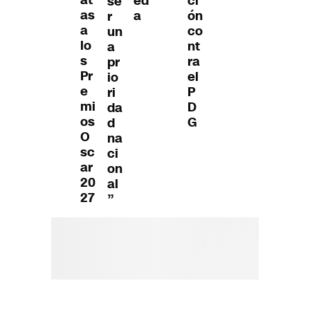
at
ed
ci
se
as
a
ón
r
a
co
un
lo
nt
a
s
ra
pr
Pr
el
io
e
P
ri
mi
D
da
os
G
d
O
na
sc
ci
ar
on
20
al
27
”