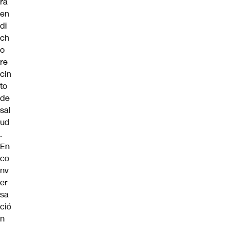
ra
en
di
ch
o
re
cin
to
de
sal
ud
.
En
co
nv
er
sa
ció
n