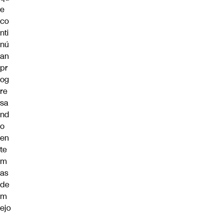
e
co
nti
nú
an
pr
og
re
sa
nd
o
en
te
m
as
de
m
ejo