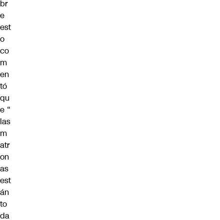
br
e
est
o
co
m
en
tó
qu
e
“
las
m
atr
on
as
est
án
to
da