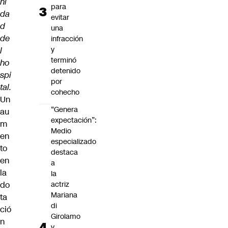
ni
para
da
evitar
d
una
de
infracción
y
l
terminó
ho
detenido
spi
por
tal.
cohecho
Un
“Genera
au
expectación”:
m
Medio
en
especializado
to
destaca
en
a
la
la
do
actriz
Mariana
ta
di
ció
Girolamo
n
y