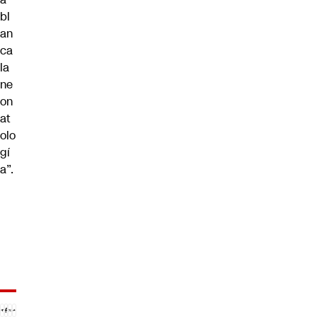
bl
an
ca
la
ne
on
at
olo
gí
a”.