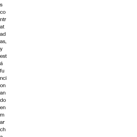
s
co
ntr
at
ad
as,
y
est
á
fu
nci
on
an
do
en
m
ar
ch
a