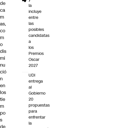
de
la
ca
incluye
m
entre
as,
las
posibles
co
candidatas
m
a
o
los
dis
Premios
mi
Oscar
nu
2027
ció
UDI
n
entrega
en
al
los
Gobierno
tie
20
propuestas
m
para
po
enfrentar
s
la
de