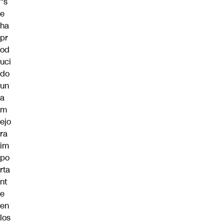
“
s
e
ha
pr
od
uci
do
un
a
m
ejo
ra
im
po
rta
nt
e
en
los