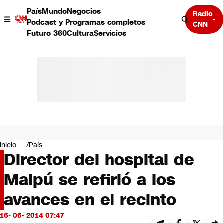
País
Mundo
Negocios
Radio
Podcast y Programas completos
CNN
Futuro 360
Cultura
Servicios
País
Mundo
Negocios
Inicio
País
Director del hospital de
Deportes
Programas completos
Maipú se refirió a los
Cultura
Servicios
avances en el recinto
Bits
CNN Data
16- 06- 2014 07:47
CNN tiempo