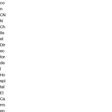
co
n
CN
N
Ch
ile
el
Dir
ec
tor
de
l
Ho
spi
tal
El
Ca
rm
en,