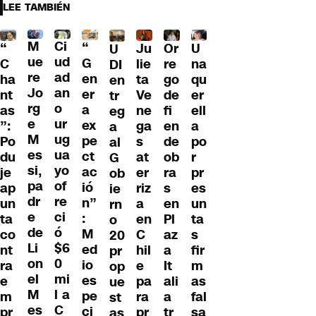
LEE TAMBIÉN
M
Ci
“
Ju
Or
U
“
U
ue
ud
G
lie
re
na
C
DI
re
ad
en
ta
go
qu
ha
en
Jo
an
er
Ve
de
er
nt
tr
rg
o
a
ne
fi
ell
as
eg
e
ur
ex
ga
en
a
”:
a
M
ug
pe
s
de
po
Po
al
es
ua
ct
at
ob
r
du
G
si,
yo
ac
er
ra
pr
je
ob
pa
of
ió
riz
s
es
ap
ie
dr
re
n”
a
en
un
un
rn
e
ci
:
en
Pl
ta
ta
o
de
ó
M
C
az
s
co
20
Li
$6
ed
hil
a
fir
nt
pr
on
0
io
e
It
m
ra
op
el
mi
es
pa
ali
as
e
ue
M
l a
pe
ra
a
fal
m
st
es
C
ci
pr
tr
sa
pr
as