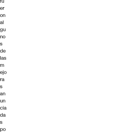
fu
er
on
al
gu
no
s
de
las
m
ejo
ra
s
an
un
cia
da
s
po