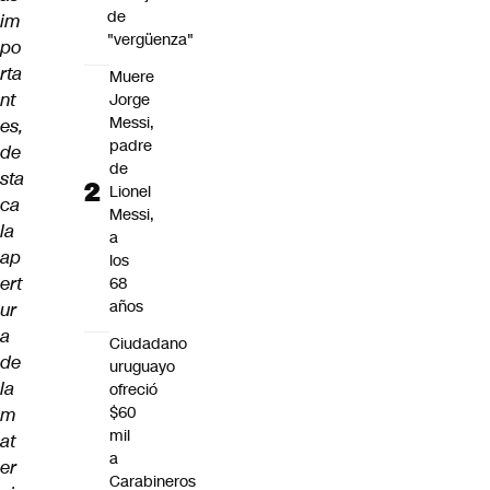
de
im
"vergüenza"
po
rta
Muere
nt
Jorge
Messi,
es,
padre
de
de
sta
Lionel
ca
Messi,
la
a
ap
los
ert
68
años
ur
a
Ciudadano
de
uruguayo
la
ofreció
$60
m
mil
at
a
er
Carabineros