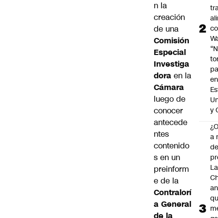
n la
tr
creación
al
c
de una
Wa
Comisión
“
Especial
t
Investiga
pa
dora
en la
en
Cámara
Es
luego de
Un
y 
conocer
antecede
¿
ntes
a 
contenido
d
s en un
pr
La
preinform
Ch
e de la
an
Contralorí
qu
a General
m
de la