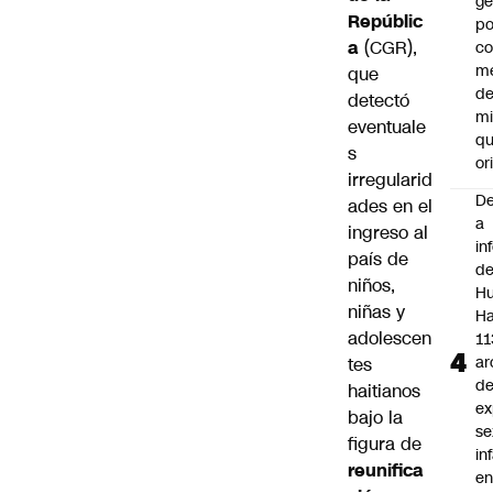
ge
Repúblic
po
a
(CGR),
co
m
que
de
detectó
mi
eventuale
qu
s
or
irregularid
De
ades en el
a
ingreso al
in
país de
d
niños,
Hu
niñas y
Ha
adolescen
11
ar
tes
d
haitianos
ex
bajo la
se
figura de
in
reunifica
e