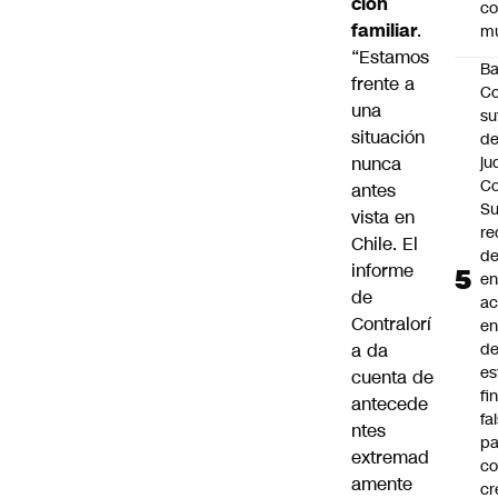
ción
c
familiar
.
mu
“Estamos
B
frente a
Co
una
su
situación
de
ju
nunca
Co
antes
S
vista en
re
Chile. El
d
informe
en
de
a
Contralorí
en
d
a da
es
cuenta de
fi
antecede
fa
ntes
pa
extremad
co
amente
cr