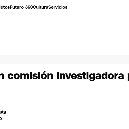
letos
Futuro 360
Cultura
Servicios
 comisión investigadora p
MÁS
O