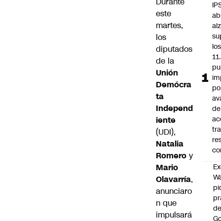
Durante
IP
este
ab
martes,
al
su
los
lo
diputados
11
de la
pu
Unión
im
Demócra
po
ta
av
Independ
de
ac
iente
tr
(UDI),
re
Natalia
co
Romero
y
Ex
Mario
Wa
Olavarría
,
pi
anunciaro
p
n que
de
impulsará
Go