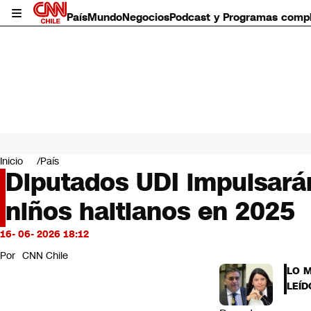
País
Mundo
Negocios
Podcast y Programas comp
País
Mundo
Inicio
País
Negocios
Diputados UDI impulsarán
Deportes
niños haitianos en 2025
Programas completos
Cultura
Servicios
16- 06- 2026 18:12
Bits
Por
CNN Chile
CNN Data
LO 
CNN tiempo
LEÍD
Futuro 360
Opinión