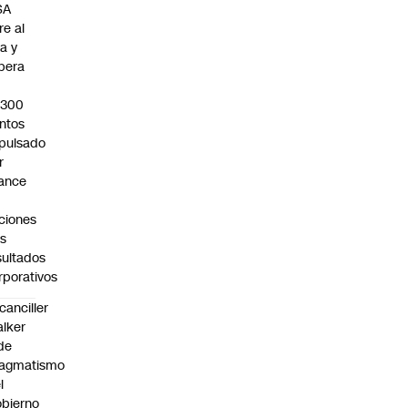
SA
re al
za y
pera
s
.300
ntos
pulsado
r
ance
ciones
as
sultados
rporativos
canciller
lker
de
ragmatismo
l
bierno