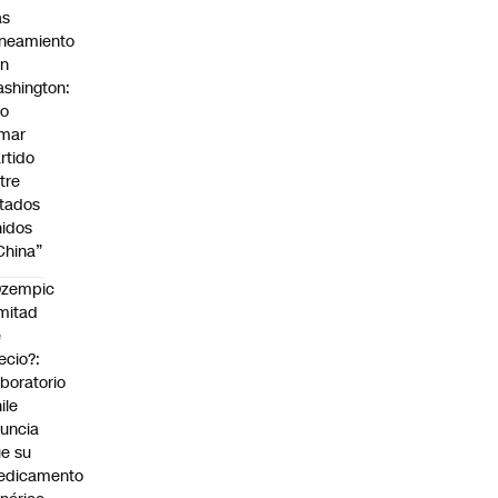
as
ineamiento
on
shington:
No
omar
rtido
tre
tados
idos
China”
Ozempic
mitad
e
ecio?:
boratorio
ile
uncia
e su
edicamento