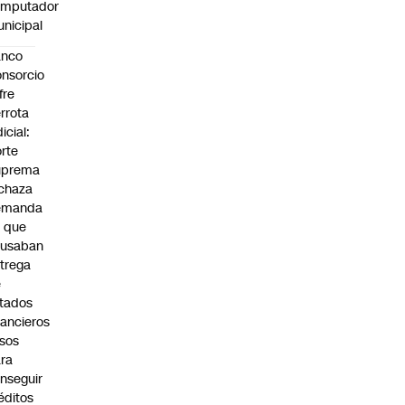
omputador
nicipal
anco
nsorcio
fre
rrota
dicial:
rte
uprema
chaza
emanda
 que
cusaban
trega
e
tados
nancieros
lsos
ra
nseguir
éditos