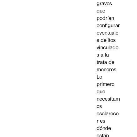
graves
que
podrían
configurar
eventuale
s delitos
vinculado
s a la
trata de
menores.
Lo
primero
que
necesitam
os
esclarece
r es
dónde
están