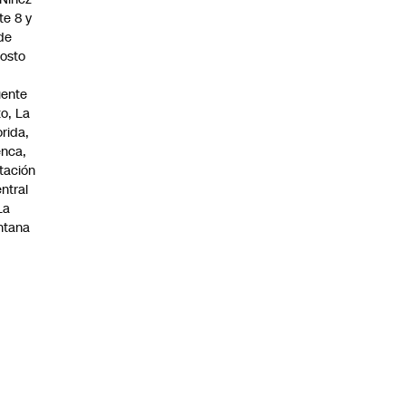
te 8 y
de
osto
n
ente
to, La
orida,
nca,
tación
ntral
La
ntana