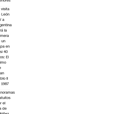
enores
 visita
 León
V a
gentina
rá la
imera
 un
pa en
si 40
os: El
timo
e
uan
blo II
 1987
anoramas
atuitos
r el
a de
 Niñez