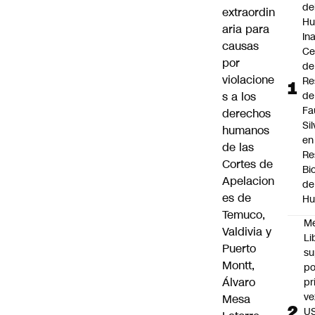
de
extraordin
Hu
aria para
In
causas
Ce
por
de
violacione
Re
s a los
de
Fa
derechos
Si
humanos
en
de las
Re
Cortes de
Bi
Apelacion
de
es de
Hu
Temuco,
M
Valdivia y
Li
Puerto
su
Montt,
po
Álvaro
pr
ve
Mesa
U