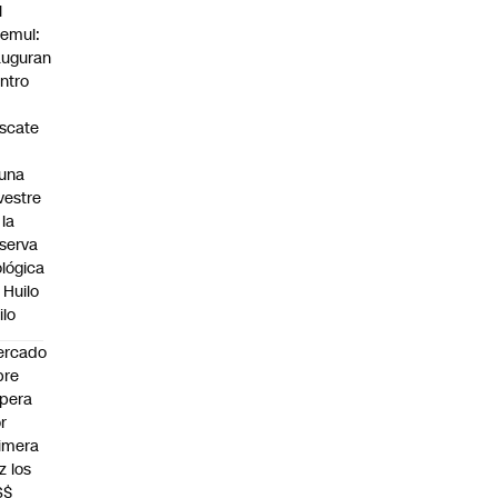
l
emul:
auguran
ntro
scate
una
lvestre
 la
serva
ológica
 Huilo
ilo
ercado
bre
pera
r
imera
z los
S$