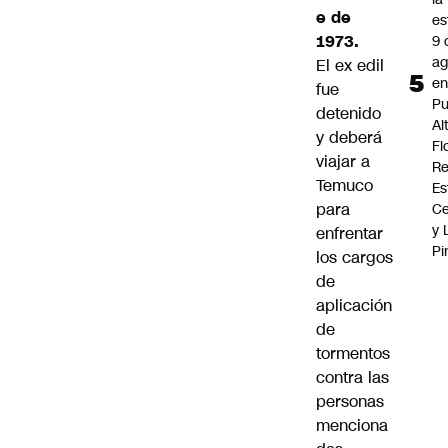
e de
es
1973.
9 
ag
El ex edil
e
fue
Pu
detenido
Al
y deberá
Fl
viajar a
Re
Temuco
Es
para
Ce
y 
enfrentar
Pi
los cargos
de
aplicación
de
tormentos
contra las
personas
menciona