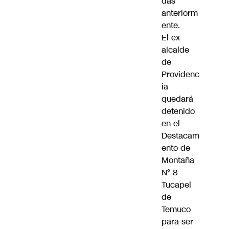
das
anteriorm
ente.
El ex
alcalde
de
Providenc
ia
quedará
detenido
en el
Destacam
ento de
Montaña
N° 8
Tucapel
de
Temuco
para ser