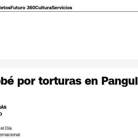
letos
Futuro 360
Cultura
Servicios
bé por torturas en Pangui
MÁS
O
 el Día
ternacional