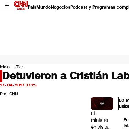
País
Mundo
Negocios
Podcast y Programas comp
País
Mundo
Inicio
País
Negocios
Detuvieron a Cristián Lab
Deportes
Programas completos
17- 04- 2017 07:25
Cultura
Por
CNN
Servicios
LO 
Bits
LEÍD
CNN Data
El
CNN tiempo
ministro
En
Futuro 360
In
en visita
Opinión