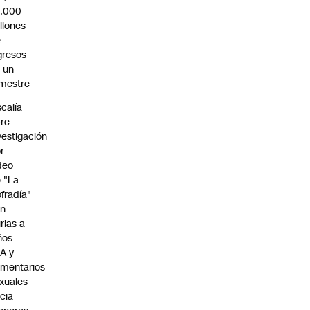
0.000
llones
e
gresos
 un
imestre
scalía
re
vestigación
r
deo
 "La
fradía"
on
rlas a
ños
A y
mentarios
xuales
cia