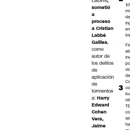
Latorre
,
1
sometió
mi
a
d
proceso
in
a Cristian
en
Labbé
tr
Galilea
,
Fi
como
ab
autor de
in
los delitos
po
vi
de
de
aplicación
Co
de
c
tormentos
bu
a:
Harry
ni
Edward
TE
Cohen
co
se
Vera,
ha
Jaime