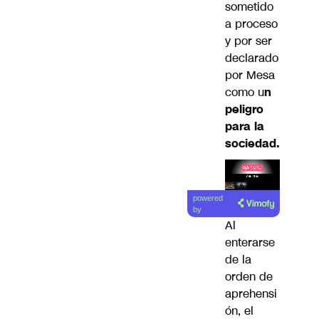
sometido
a proceso
y por ser
declarado
por Mesa
como u
n
peligro
para la
sociedad.
Lea el
powered
artículo
by
Al
enterarse
de la
orden de
aprehensi
ón, el