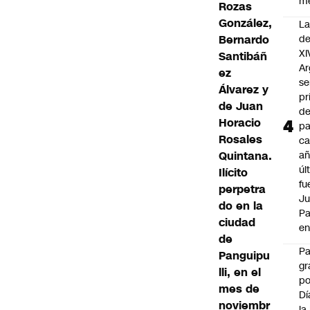
m
Rozas
González,
La
Bernardo
de
XI
Santibáñ
Ar
ez
se
Álvarez y
pr
de Juan
de
Horacio
pa
Rosales
ca
Quintana.
añ
úl
Ilícito
fu
perpetra
J
do en la
Pa
ciudad
en
de
P
Panguipu
gr
lli, en el
po
mes de
Dí
noviembr
la