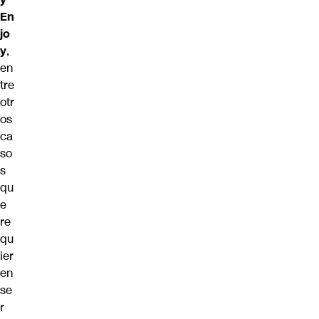
En
jo
y
,
en
tre
otr
os
ca
so
s
qu
e
re
qu
ier
en
se
r