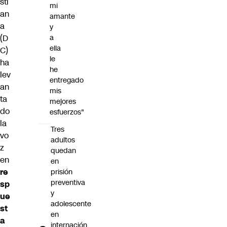
sti
mi
an
amante
a
y
(D
a
ella
C)
le
ha
he
lev
entregado
an
mis
ta
mejores
do
esfuerzos"
la
Tres
vo
adultos
z
quedan
en
en
re
prisión
preventiva
sp
y
ue
adolescente
st
en
a
internación