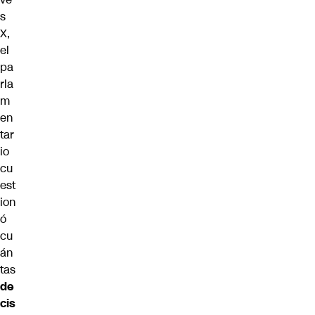
s
X,
el
pa
rla
m
en
tar
io
cu
est
ion
ó
cu
án
tas
de
cis