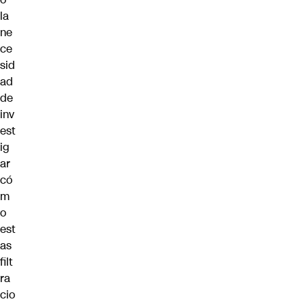
la
ne
ce
sid
ad
de
inv
est
ig
ar
có
m
o
est
as
filt
ra
cio