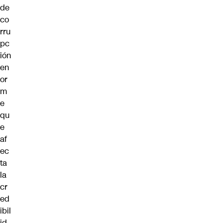
de
co
rru
pc
ión
en
or
m
e
qu
e
af
ec
ta
la
cr
ed
ibil
id