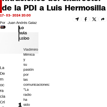
Futuro 360
de la PDI a Luis Hermosilla
Opinión
17- 03- 2024 20:00
Por
Juan Andrés Galaz
LO
MÁS
LEÍDO
Vladimiro
Mimica
y
su
La
pasión
De
por
m
las
oc
comunicaciones:
"La
ra
radio
cia
ha
Cri
sido