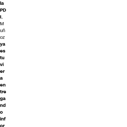
la
PD
I
,
M
uñ
oz
ya
es
tu
vi
er
a
en
tre
ga
nd
o
inf
or