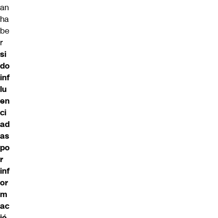
an
ha
be
r
si
do
inf
lu
en
ci
ad
as
po
r
inf
or
m
ac
ió