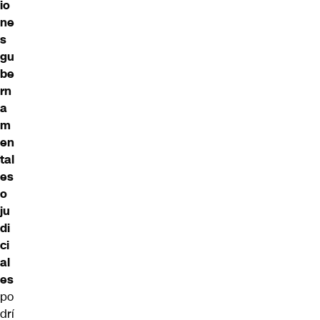
io
ne
s
gu
be
rn
a
m
en
tal
es
o
ju
di
ci
al
es
po
drí