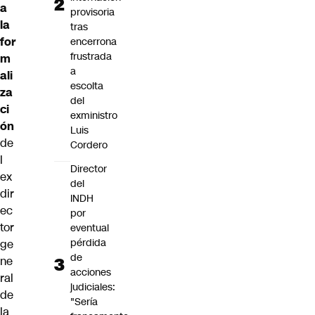
a
provisoria
la
tras
for
encerrona
frustrada
m
a
ali
escolta
za
del
ci
exministro
ón
Luis
de
Cordero
l
Director
ex
del
dir
INDH
ec
por
tor
eventual
pérdida
ge
de
ne
acciones
ral
judiciales:
de
"Sería
la