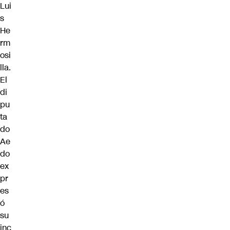
Lui
s
He
rm
osi
lla
.
El
di
pu
ta
do
Ae
do
ex
pr
es
ó
su
inc