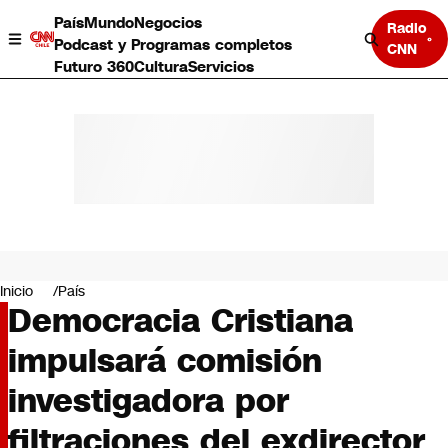
País
Mundo
Negocios
Radio
Podcast y Programas completos
CNN
Futuro 360
Cultura
Servicios
País
Mundo
Negocios
Inicio
País
Democracia Cristiana
Deportes
Programas completos
impulsará comisión
Cultura
Servicios
investigadora por
Bits
CNN Data
filtraciones del exdirector
CNN tiempo