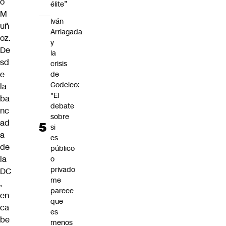
o
élite”
M
Iván
uñ
Arriagada
oz.
y
De
la
sd
crisis
e
de
Codelco:
la
"El
ba
debate
nc
sobre
ad
si
a
es
de
público
la
o
privado
DC
me
,
parece
en
que
ca
es
be
menos