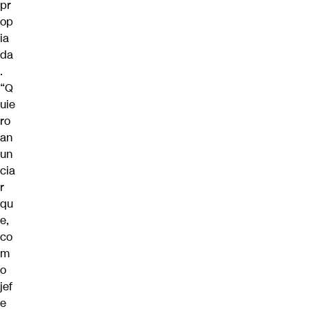
pr
op
ia
da
.
“Q
uie
ro
an
un
cia
r
qu
e,
co
m
o
jef
e