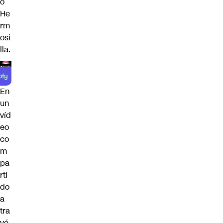
o
He
rm
osi
lla.
En
un
víd
eo
co
m
pa
rti
do
a
tra
vé