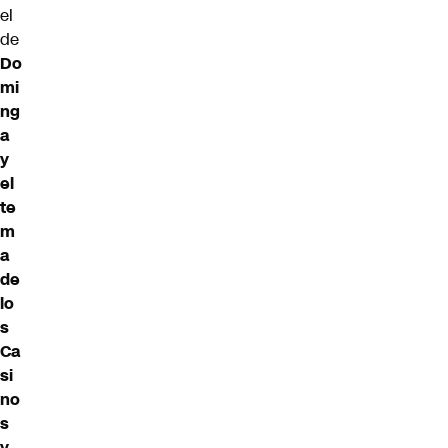
el
de
Do
mi
ng
a
y
el
te
m
a
de
lo
s
Ca
si
no
s
y