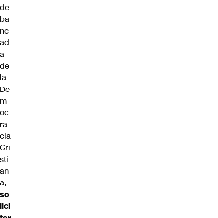
de
ba
nc
ad
a
de
la
De
m
oc
ra
cia
Cri
sti
an
a,
so
lici
tar