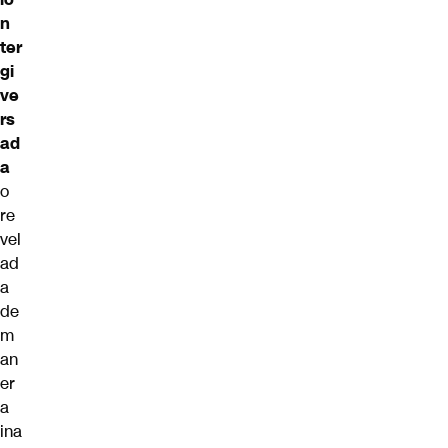
n
ter
gi
ve
rs
ad
a
o
re
vel
ad
a
de
m
an
er
a
ina