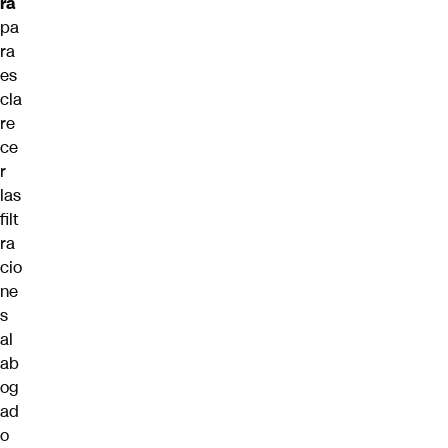
ra
pa
ra
es
cla
re
ce
r
las
filt
ra
cio
ne
s
al
ab
og
ad
o