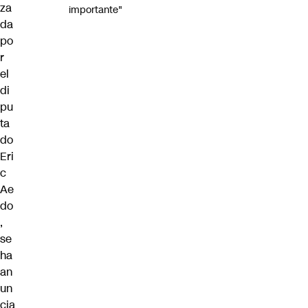
za
importante"
da
po
r
el
di
pu
ta
do
Eri
c
Ae
do
,
se
ha
an
un
cia