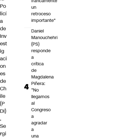
francamente
Po
un
licí
retroceso
importante"
a
de
Daniel
Inv
Manouchehri
est
(PS)
ig
responde
a
aci
crítica
on
de
es
Magdalena
de
Piñera:
Ch
“No
ile
llegamos
(P
al
Congreso
DI)
a
,
agradar
Se
a
rgi
una