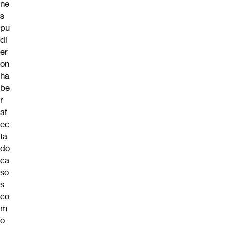
ne
s
pu
di
er
on
ha
be
r
af
ec
ta
do
ca
so
s
co
m
o