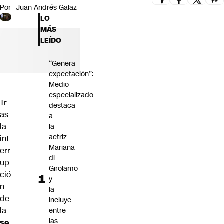
Por
Juan Andrés Galaz
Futuro 360
LO
Opinión
MÁS
LEÍDO
“Genera
expectación”:
Medio
especializado
Tr
destaca
as
a
la
la
actriz
int
Mariana
err
di
up
Girolamo
ció
y
n
la
de
incluye
la
entre
las
se