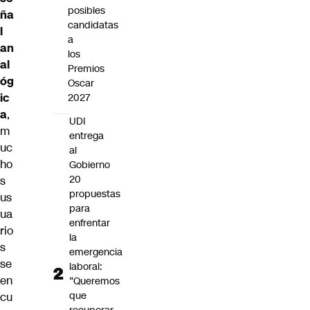
posibles
ña
candidatas
l
a
an
los
al
Premios
óg
Oscar
ic
2027
a
,
UDI
m
entrega
uc
al
ho
Gobierno
20
s
propuestas
us
para
ua
enfrentar
rio
la
s
emergencia
se
laboral:
en
“Queremos
que
cu