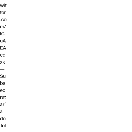
wit
ter
.co
m/
IC
uA
EA
cq
xk
—
Su
bs
ec
ret
arí
a
de
Tel