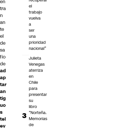
recuperar
en
el
tra
trabajo
n
vuelva
an
a
te
ser
el
una
prioridad
de
nacional”
sa
fío
Julieta
de
Venegas
aterriza
ad
en
ap
Chile
tar
para
an
presentar
tig
su
uo
libro
s
“Norteña.
Memorias
tel
de
ev