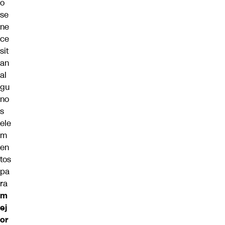
o
se
ne
ce
sit
an
al
gu
no
s
ele
m
en
tos
pa
ra
m
ej
or