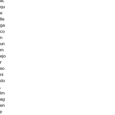
al,
qu
e
lle
ga
co
n
un
m
ejo
r
so
ni
do
,
im
ag
en
y