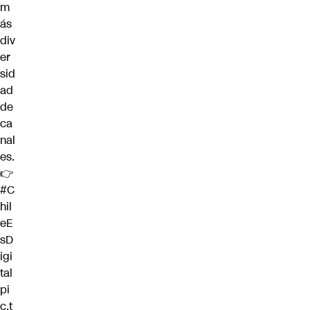
m
ás
div
er
sid
ad
de
ca
nal
es.
👉
#C
hil
eE
sD
igi
tal
pi
c.t