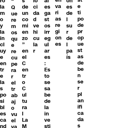
ro
s
lo
al
on
“
va
e
la
de
ci
es
es
Q
ri
ti
m
un
da
ga
de
ue
as
po
o
co
d
st
l
re
re
de
y
mi
ve
os
su
m
gi
pr
la
en
hi
irr
r
os
on
op
in
zo
cu
eg
de
qu
es
ue
cl
”
la
ul
l
e
st
uy
en
r
ar
pa
re
as
e
el
es
ís
cu
de
en
C
:
pe
be
tr
en
Es
ra
n
e
tr
to
r
se
la
o
se
el
r
s
C
sa
tr
pl
po
ul
be
ab
an
si
tu
de
aj
ifi
bl
ra
la
o
ca
es
l
in
vu
da
ca
La
ve
el
s
nd
M
sti
va