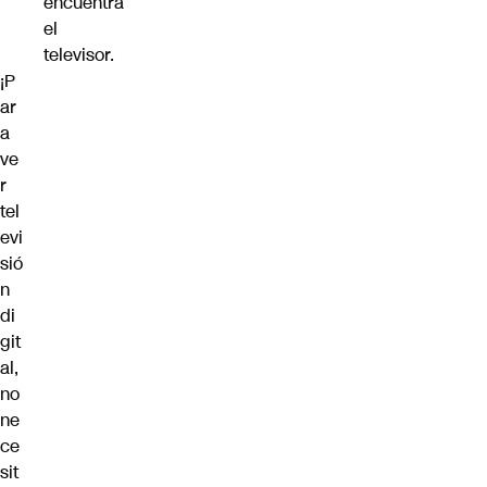
encuentra
el
televisor.
¡P
ar
a
ve
r
tel
evi
sió
n
di
git
al,
no
ne
ce
sit