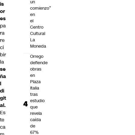
un
is
comienzo”
or
en
es
el
pa
Centro
ra
Cultural
La
re
Moneda
ci
bir
Orrego
la
defiende
se
obras
en
ña
Plaza
l
Italia
di
tras
git
estudio
al.
que
Es
revela
te
caída
de
ca
67%
m