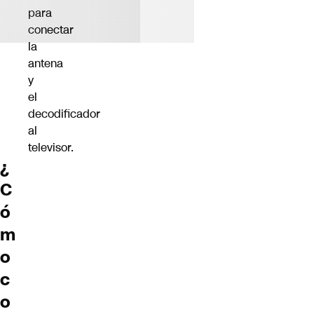
para
conectar
la
antena
y
el
decodificador
al
televisor.
¿
C
ó
m
o
c
o