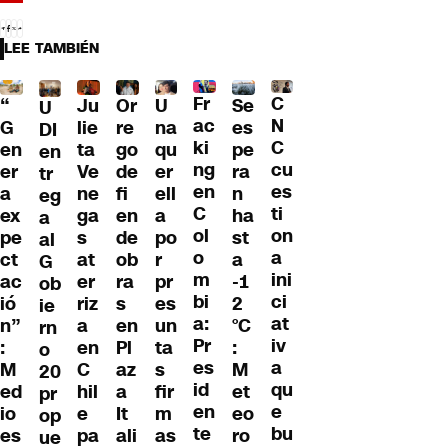
LEE TAMBIÉN
Fr
C
“
Ju
Or
U
Se
U
ac
N
G
lie
re
na
es
DI
ki
C
en
ta
go
qu
pe
en
ng
cu
er
Ve
de
er
ra
tr
en
es
a
ne
fi
ell
n
eg
C
ti
ex
ga
en
a
ha
a
ol
on
pe
s
de
po
st
al
o
a
ct
at
ob
r
a
G
m
ini
ac
er
ra
pr
-1
ob
bi
ci
ió
riz
s
es
2
ie
a:
at
n”
a
en
un
°C
rn
Pr
iv
:
en
Pl
ta
:
o
es
a
M
C
az
s
M
20
id
qu
ed
hil
a
fir
et
pr
en
e
io
e
It
m
eo
op
te
bu
es
pa
ali
as
ro
ue