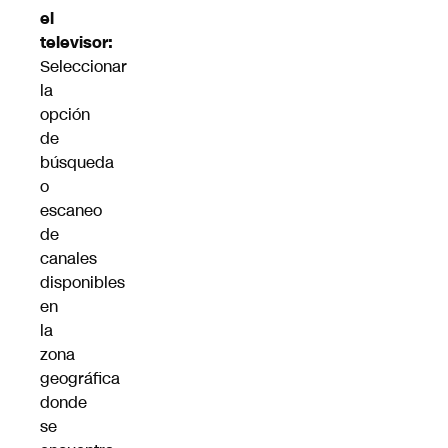
el
televisor:
Seleccionar
la
opción
de
búsqueda
o
escaneo
de
canales
disponibles
en
la
zona
geográfica
donde
se