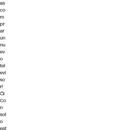
as
co
m
pr
ar
un
nu
ev
o
tel
evi
so
r!
📺
Co
n
sol
o
est