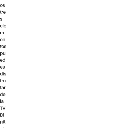
os
tre
s
ele
m
en
tos
pu
ed
es
dis
fru
tar
de
la
TV
Di
git