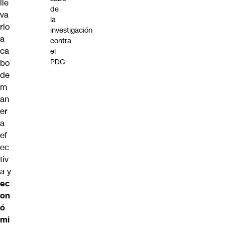
lle
de
va
la
rlo
investigación
a
contra
ca
el
PDG
bo
de
m
an
er
a
ef
ec
tiv
a y
ec
on
ó
mi