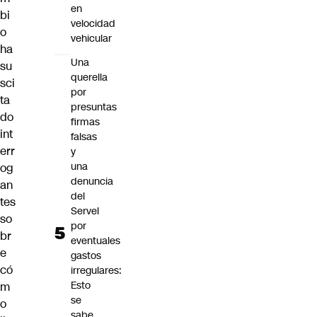
en
bi
velocidad
o
vehicular
ha
Una
su
querella
sci
por
ta
presuntas
do
firmas
int
falsas
err
y
una
og
denuncia
an
del
tes
Servel
so
por
br
eventuales
e
gastos
có
irregulares:
Esto
m
se
o
sabe