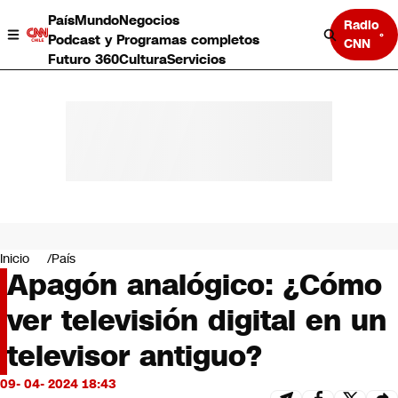
País
Mundo
Negocios
Radio
Podcast y Programas completos
CNN
Futuro 360
Cultura
Servicios
País
Mundo
Negocios
Inicio
País
Apagón analógico: ¿Cómo
Deportes
Programas completos
ver televisión digital en un
Cultura
Servicios
televisor antiguo?
Bits
CNN Data
09- 04- 2024 18:43
CNN tiempo