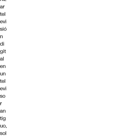
ar
tel
evi
sió
n
di
git
al
en
un
tel
evi
so
r
an
tig
uo,
sol