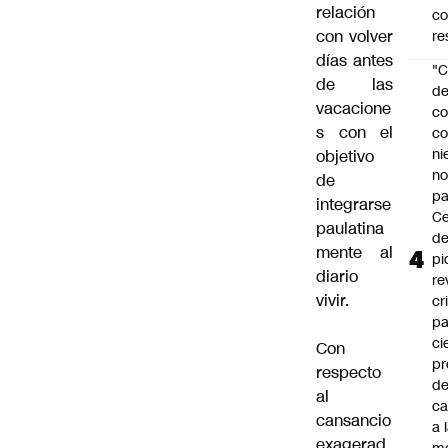
relación
c
con volver
re
días antes
"C
de las
d
vacacione
co
s con el
co
ni
objetivo
n
de
pa
integrarse
Ce
paulatina
de
mente al
pi
diario
re
vivir.
cr
pa
ci
Con
pr
respecto
d
al
c
cansancio
a 
exagerad