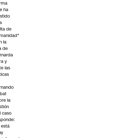
irma
e ha
istido
a
alta de
manidad"
n la
ja de
rnarda
ra y
te las
íticas
rnando
bat
bre la
stión
l caso
sponde:
l está
uy