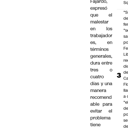
Fajardo,
Sq
expresó
"S
que el
d
malestar
fe
en los
"s
trabajador
sa
es, en
po
Fe
términos
Li
generales,
re
dura entre
di
tres o
d
cuatro
Ca
días y una
Fl
manera
ll
a 
recomend
"e
able para
d
evitar el
po
problema
se
tiene
de