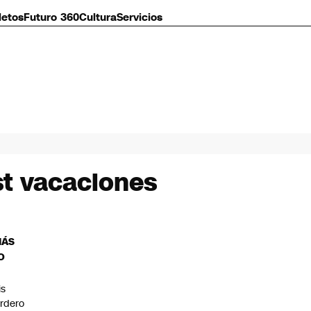
letos
Futuro 360
Cultura
Servicios
st vacaciones
MÁS
O
is
rdero