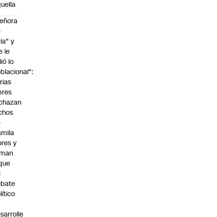
uella
eñora
e
ria" y
e le
lió lo
blacional":
rias
bres
chazan
chos
e
mila
ores y
aman
que
l
ebate
lítico
sarrolle