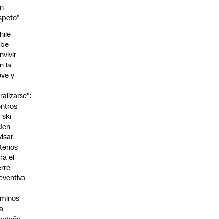
on
speto"
hile
ebe
nvivir
n la
eve y
o
ralizarse":
ntros
 ski
den
visar
iterios
ra el
erre
eventivo
e
aminos
la