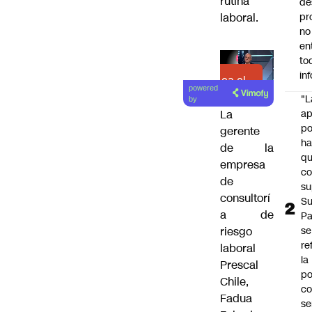
rutina
de
laboral.
pr
no
en
to
in
Lea el
powered
artículo
"L
by
ap
La
po
gerente
h
de la
q
empresa
c
de
su
consultorí
Su
a de
P
se
riesgo
re
laboral
la
Prescal
po
Chile,
co
Fadua
se