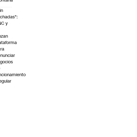
ontaña
in
chadas":
NC y
nzan
ataforma
ra
nunciar
gocios
e
ncionamiento
regular