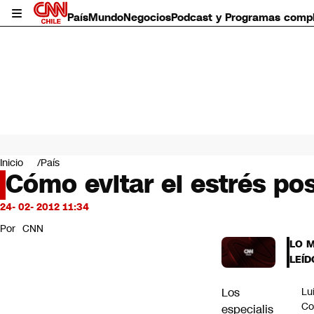
País
Mundo
Negocios
Podcast y Programas comp
País
Mundo
Inicio
País
Negocios
Cómo evitar el estrés po
Deportes
Programas completos
24- 02- 2012 11:34
Cultura
Por
CNN
Servicios
LO 
Bits
LEÍD
CNN Data
CNN tiempo
Los
Lu
Futuro 360
Co
especialis
Opinión