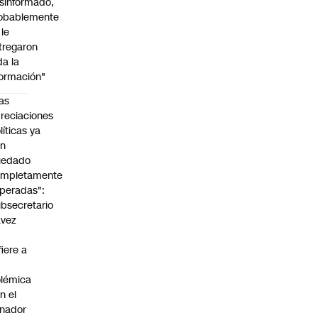
sinformado,
obablemente
 le
tregaron
da la
formación"
as
reciaciones
líticas ya
an
uedado
ompletamente
peradas":
bsecretario
avez
fiere a
lémica
n el
nador