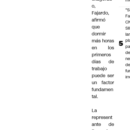
m
o,
"S
Fajardo,
Fa
afirmó
C
que
SII
dormir
la
pl
más horas
pa
en los
de
primeros
ne
días de
d
trabajo
fu
puede ser
ir
un factor
fundamen
tal.
La
represent
ante de