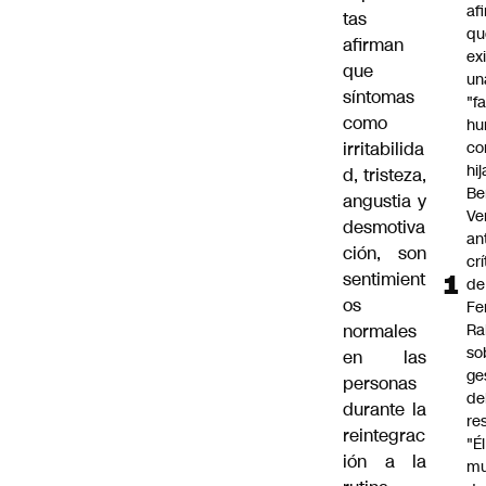
af
tas
qu
afirman
ex
que
un
síntomas
"f
como
hu
irritabilida
co
hi
d, tristeza,
Be
angustia y
Ve
desmotiva
an
ción, son
cr
sentimient
de
os
Fe
normales
Ra
so
en las
ge
personas
de
durante la
re
reintegrac
"É
ión a la
m