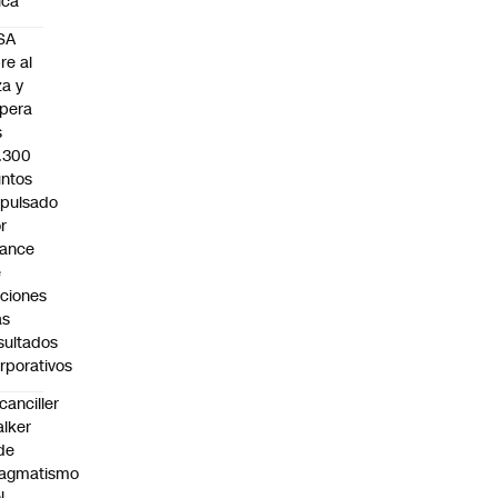
sica
SA
re al
za y
pera
s
.300
ntos
pulsado
r
vance
e
ciones
as
sultados
rporativos
canciller
lker
de
ragmatismo
l