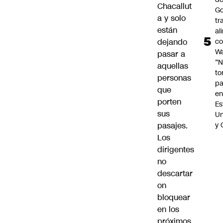
Chacallut
Go
a y solo
tr
están
al
c
dejando
Wa
pasar a
“
aquellas
t
personas
pa
que
en
porten
Es
sus
Un
y 
pasajes.
Los
dirigentes
no
descartar
on
bloquear
en los
próximos