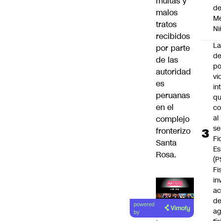
multas y
d
malos
Me
tratos
Ni
recibidos
L
por parte
de
de las
po
autoridad
vi
es
in
peruanas
q
en el
c
al
complejo
se
fronterizo
Fi
Santa
Es
Rosa.
(P
Fi
in
ac
Lea el
d
powered
ag
artículo
by