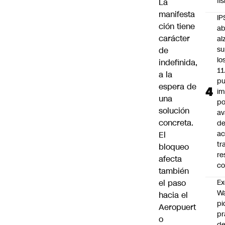
fí
La
manifesta
IP
ción tiene
ab
carácter
al
su
de
lo
indefinida,
11
a la
pu
espera de
im
una
po
solución
a
concreta.
d
ac
El
tr
bloqueo
re
afecta
co
también
Ex
el paso
Wa
hacia el
pi
Aeropuert
p
o
de