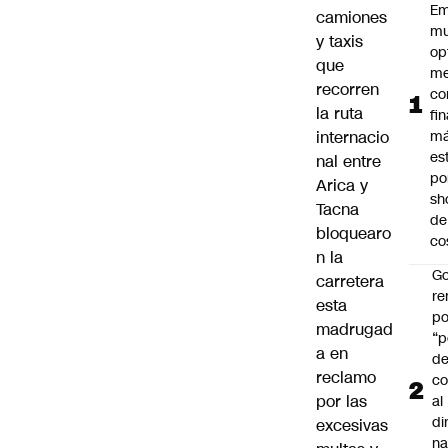
Em
camiones
mu
y taxis
op
que
me
recorren
co
la ruta
fi
internacio
m
es
nal entre
po
Arica y
sh
Tacna
de
bloquearo
co
n la
Go
carretera
r
esta
po
madrugad
“p
a en
d
reclamo
co
por las
al
di
excesivas
na