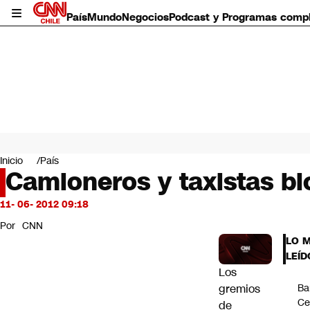
País
Mundo
Negocios
Podcast y Programas comp
País
Mundo
Inicio
País
Negocios
Camioneros y taxistas b
Deportes
Programas completos
11- 06- 2012 09:18
Cultura
Por
CNN
Servicios
LO 
Bits
LEÍD
CNN Data
Los
CNN tiempo
gremios
Ba
Futuro 360
Ce
de
Opinión