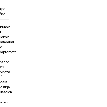
e
jor
ñez
a
nuncia
r
olencia
trafamiliar
ue
ompromete
nador
del
pinoza
S):
scalía
vestiga
usación
e
resión