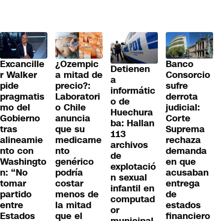
Excancille
¿Ozempic
Banco
Detienen
r Walker
a mitad de
Consorcio
a
pide
precio?:
sufre
informátic
pragmatis
Laboratori
derrota
o de
mo del
o Chile
judicial:
Huechura
Gobierno
anuncia
Corte
ba: Hallan
tras
que su
Suprema
113
alineamie
medicame
rechaza
archivos
nto con
nto
demanda
de
Washingto
genérico
en que
explotació
n: “No
podría
acusaban
n sexual
tomar
costar
entrega
infantil en
partido
menos de
de
computad
entre
la mitad
estados
or
Estados
que el
financiero