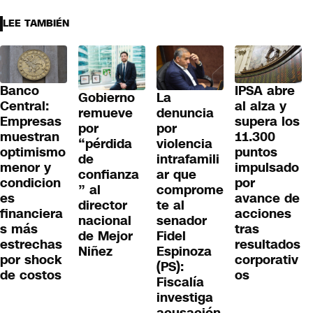
LEE TAMBIÉN
Banco
IPSA abre
Gobierno
La
Central:
al alza y
remueve
denuncia
Empresas
supera los
por
por
muestran
11.300
“pérdida
violencia
optimismo
puntos
de
intrafamili
menor y
impulsado
confianza
ar que
condicion
por
” al
comprome
es
avance de
director
te al
financiera
acciones
nacional
senador
s más
tras
de Mejor
Fidel
estrechas
resultados
Niñez
Espinoza
por shock
corporativ
(PS):
de costos
os
Fiscalía
investiga