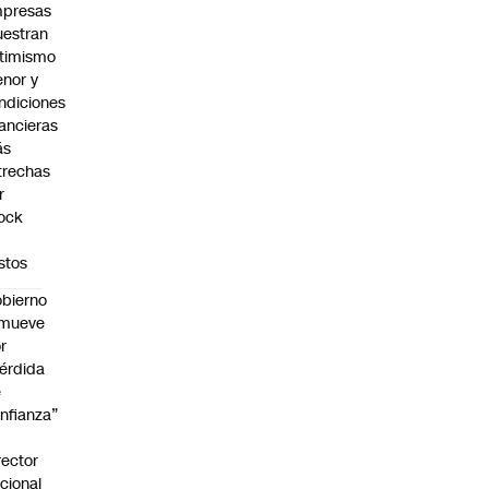
presas
estran
timismo
nor y
ndiciones
nancieras
ás
trechas
r
ock
stos
bierno
emueve
r
érdida
e
nfianza”
rector
cional