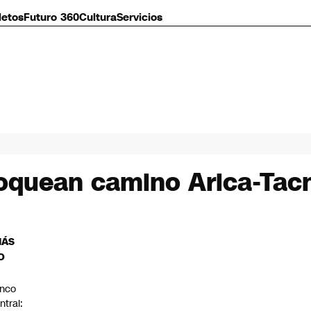
letos
Futuro 360
Cultura
Servicios
loquean camino Arica-Tac
MÁS
O
nco
ntral: