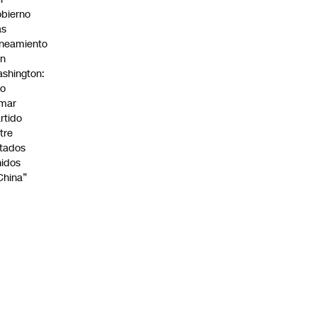
bierno
as
ineamiento
on
shington:
No
omar
rtido
tre
tados
idos
China”