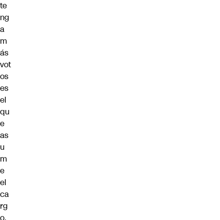
te
ng
a
m
ás
vot
os
es
el
qu
e
as
u
m
e
el
ca
rg
o.