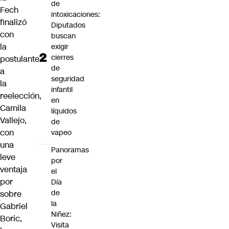
de
Fech
intoxicaciones:
finalizó
Diputados
con
buscan
la
exigir
cierres
postulante
de
a
seguridad
la
infantil
reelección,
en
Camila
líquidos
Vallejo,
de
con
vapeo
una
Panoramas
leve
por
ventaja
el
por
Día
de
sobre
la
Gabriel
Niñez:
Boric,
Visita