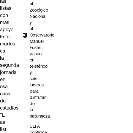
las
al
listas
Zoológico
con
Nacional
más
y
al
apoyo.
Observatorio
Este
Manuel
martes
Foster,
es
paseo
la
en
segunda
teleférico
jornada
y
seis
en
lugares
esa
para
casa
disfrutar
de
de
estudios
la
"L
naturaleza
as
UEFA
list
confirma