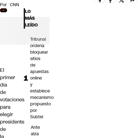
Por
CNN
Futuro 360
LO
Opinión
MÁS
LEÍDO
Tribunal
ordena
bloquear
sitios
de
El
apuestas
primer
online
día
y
establece
de
mecanismo
votaciones
propuesto
para
por
elegir
Subtel
presidente
Ante
de
alza
la