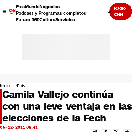
País
Mundo
Negocios
Radio
Podcast y Programas completos
CNN
Futuro 360
Cultura
Servicios
País
Mundo
Negocios
Inicio
País
Camila Vallejo continúa
Deportes
Programas completos
con una leve ventaja en las
Cultura
Servicios
elecciones de la Fech
Bits
CNN Data
06- 12- 2011 08:41
CNN tiempo