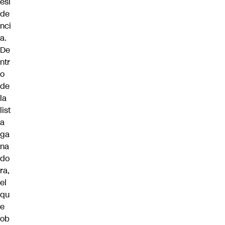
esi
de
nci
a.
De
ntr
o
de
la
list
a
ga
na
do
ra,
el
qu
e
ob