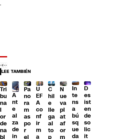
.
LEE TAMBIÉN
D
In
U
Tri
Pa
C
N
A
es
te
EF
bu
no
hil
ue
nt
ist
ns
A
na
ra
e
va
e
en
a
co
l
m
lle
pl
al
de
bú
nf
or
as
ga
at
za
so
sq
ir
de
po
al
af
de
lic
ue
m
na
r
to
or
in
it
da
a
bl
el
p
m