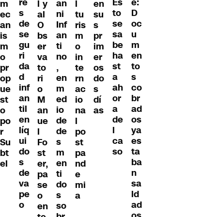
re
e:
Es
an
m
l y
l
en
s
D
to
ni
ec
al
tu
su
de
oc
se
Inf
an
O
ris
s
se
u
sa
an
is
bs
m
pr
gu
m
be
ti
m
er
o
im
ri
en
ha
no
o
va
in
er
da
to
st
,
pr
to
te
os
d
s
a
en
op
ri
rn
do
inf
co
ah
m
ue
o
ac
s
an
br
or
ed
st
M
io
dí
til
ad
a
io
o
an
na
as
en
os
de
de
po
ue
l
líq
ya
l
de
r
l
po
ui
es
ca
s
Su
Fo
st
do
ta
so
m
bt
st
pa
s
ba
en
el
er,
nd
de
n
ti
pa
e
va
sa
do
se
mi
pe
ld
s
o
a
o
ad
so
en
os
br
te