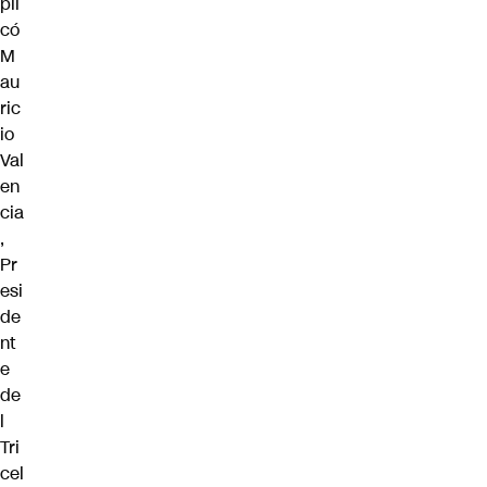
pli
có
M
au
ric
io
Val
en
cia
,
Pr
esi
de
nt
e
de
l
Tri
cel