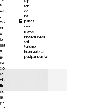
top
ra
ten
da
de
,
los
países
do
con
nd
mayor
e
recuperación
la
del
list
turismo
a
internacional
ga
postpandemia
na
do
ra
ob
tie
ne
la
pr