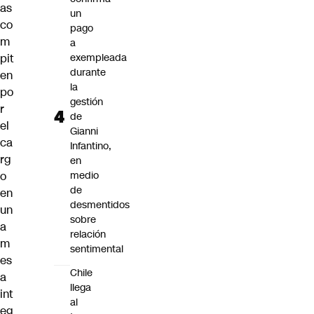
as
un
co
pago
m
a
pit
exempleada
durante
en
la
po
gestión
r
de
el
Gianni
ca
Infantino,
rg
en
o
medio
de
en
desmentidos
un
sobre
a
relación
m
sentimental
es
Chile
a
llega
int
al
eg