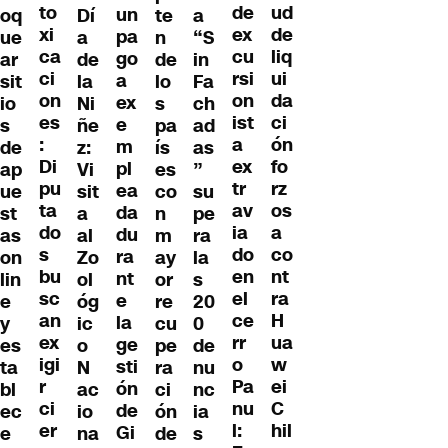
to
ud
de
un
oq
Dí
te
a
xi
de
ex
pa
ue
a
n
“S
ca
liq
cu
go
ar
de
de
in
ci
ui
rsi
a
sit
la
lo
Fa
on
da
on
ex
io
Ni
s
ch
es
ci
ist
e
s
ñe
pa
ad
:
ón
a
m
de
z:
ís
as
Di
fo
ex
pl
ap
Vi
es
”
pu
rz
tr
ea
ue
sit
co
su
ta
os
av
da
st
a
n
pe
do
a
ia
du
as
al
m
ra
s
co
do
ra
on
Zo
ay
la
bu
nt
en
nt
lin
ol
or
s
sc
ra
el
e
e
óg
re
20
an
H
ce
la
y
ic
cu
0
ex
ua
rr
ge
es
o
pe
de
igi
w
o
sti
ta
N
ra
nu
r
ei
Pa
ón
bl
ac
ci
nc
ci
C
nu
de
ec
io
ón
ia
er
hil
l:
Gi
e
na
de
s