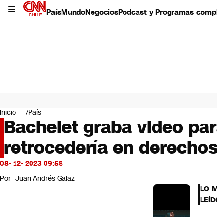
País
Mundo
Negocios
Podcast y Programas comp
País
Mundo
Inicio
País
Negocios
Bachelet graba video par
Deportes
retrocedería en derechos
Programas completos
Cultura
Servicios
08- 12- 2023 09:58
Bits
Por
Juan Andrés Galaz
CNN Data
LO 
CNN tiempo
LEÍD
Futuro 360
Opinión