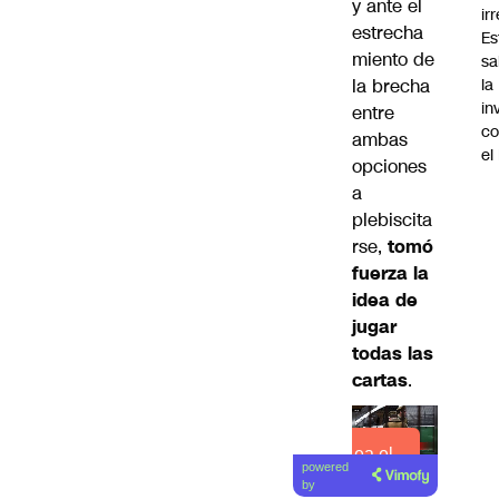
y ante el
ir
estrecha
Es
miento de
sa
la brecha
la
in
entre
co
ambas
el
opciones
a
plebiscita
rse,
tomó
fuerza la
idea de
jugar
todas las
cartas
.
Lea el
powered
artículo
by