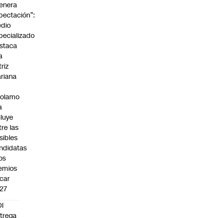
enera
pectación”:
dio
pecializado
staca
a
triz
riana
rolamo
a
cluye
tre las
sibles
ndidatas
los
emios
car
27
I
trega