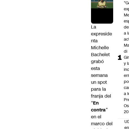
“G
ex
Me
es
La
de
a l
expreside
ac
nta
Ma
Michelle
di
Bachelet
Gi
grabó
y l
esta
in
semana
en
po
un spot
ca
para la
a 
franja del
Pr
“
En
Os
contra
”
20
en el
UD
marco del
en