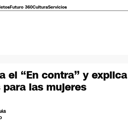
letos
Futuro 360
Cultura
Servicios
a el “En contra” y explica
 para las mujeres
MÁS
O