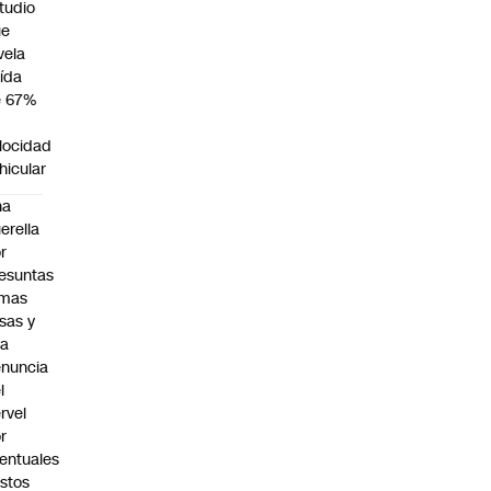
tudio
ue
vela
ída
e 67%
n
locidad
hicular
na
erella
r
esuntas
rmas
lsas y
na
nuncia
l
rvel
r
entuales
stos