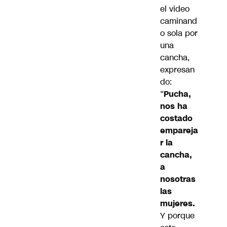
el video
caminand
o sola por
una
cancha,
expresan
do:
“
Pucha,
nos ha
costado
empareja
r la
cancha,
a
nosotras
las
mujeres.
Y porque