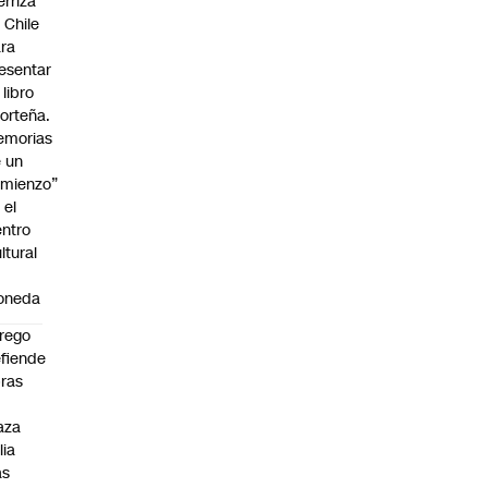
erriza
 Chile
ra
esentar
 libro
orteña.
emorias
 un
mienzo”
 el
ntro
ltural
a
oneda
rego
fiende
ras
n
aza
lia
as