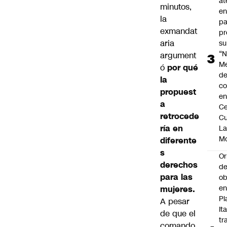
at
minutos,
en
la
pa
exmandat
pr
aria
su
“N
argument
M
ó
por qué
de
la
co
propuest
en
a
Ce
retrocede
Cu
ría en
L
M
diferente
s
Or
derechos
de
para las
ob
e
mujeres.
Pl
A pesar
Ita
de que el
tr
comando