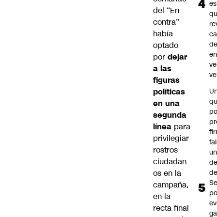
es
del “En
q
contra”
re
había
ca
d
optado
e
por
dejar
ve
a las
ve
figuras
políticas
U
qu
en una
po
segunda
pr
línea
para
fi
privilegiar
fa
rostros
u
ciudadan
de
os en la
de
Se
campaña,
po
en la
ev
recta final
ga