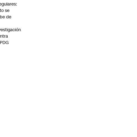
regulares:
to se
be de
vestigación
ntra
 PDG