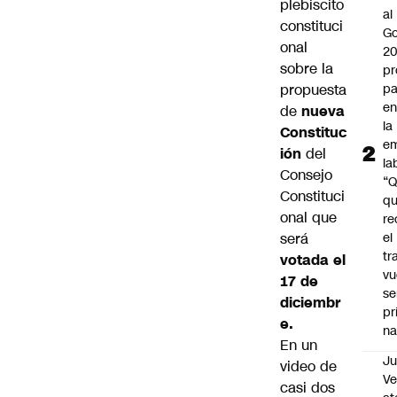
plebiscito
al
constituci
Go
onal
2
sobre la
pr
propuesta
pa
en
de
nueva
la
Constituc
em
ión
del
la
Consejo
“
Constituci
q
onal que
re
será
el
tr
votada el
vu
17 de
se
diciembr
pr
e.
na
En un
Ju
video de
V
casi dos