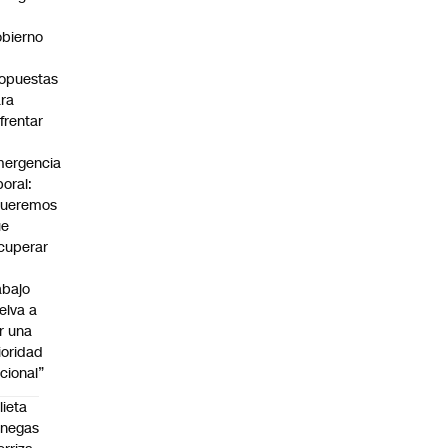
bierno
0
opuestas
ra
frentar
ergencia
boral:
Queremos
ue
cuperar
abajo
elva a
r una
ioridad
cional”
lieta
enegas