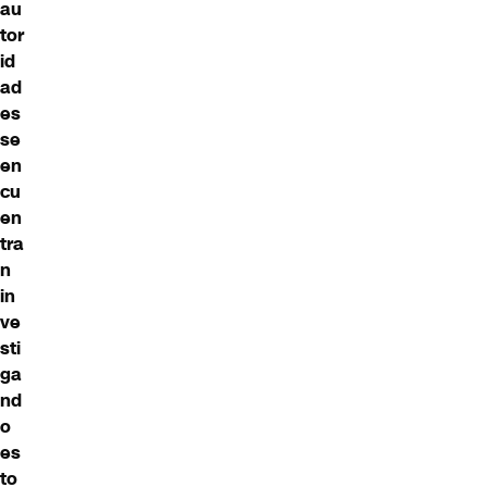
au
tor
id
ad
es
se
en
cu
en
tra
n
in
ve
sti
ga
nd
o
es
to