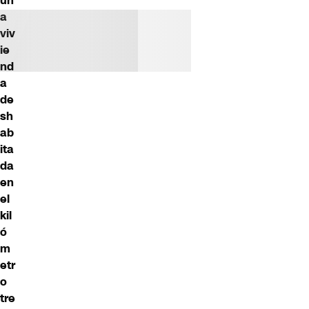
un
a
viv
ie
nd
a
de
sh
ab
ita
da
en
el
kil
ó
m
etr
o
tre