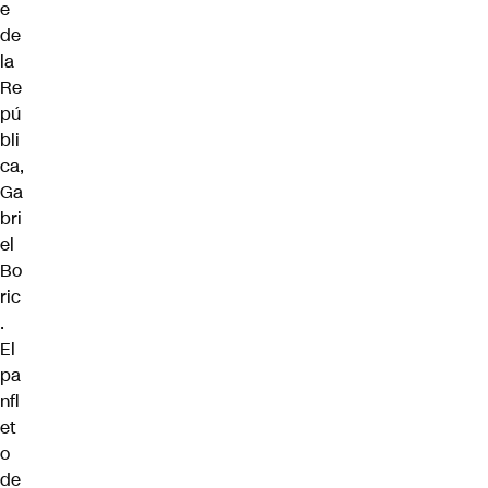
e
de
la
Re
pú
bli
ca,
Ga
bri
el
Bo
ric
.
El
pa
nfl
et
o
de