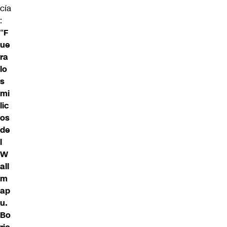
cía
:
“
F
ue
ra
lo
s
mi
lic
os
de
l
W
all
m
ap
u.
Bo