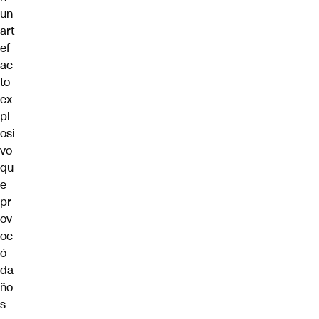
un
art
ef
ac
to
ex
pl
osi
vo
qu
e
pr
ov
oc
ó
da
ño
s