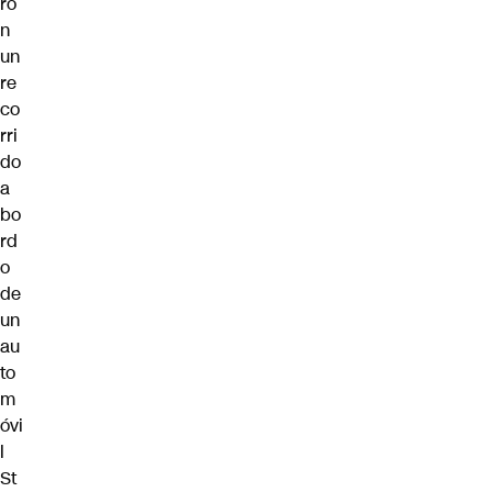
ro
n
un
re
co
rri
do
a
bo
rd
o
de
un
au
to
m
óvi
l
St