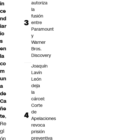
autoriza
in
la
ce
fusión
nd
entre
iar
Paramount
io
y
s
Warner
en
Bros.
Discovery
la
co
Joaquín
m
Lavín
un
León
deja
a
la
de
cárcel:
Ca
Corte
ñe
de
te
,
Apelaciones
Re
revoca
gi
prisión
preventiva
ón