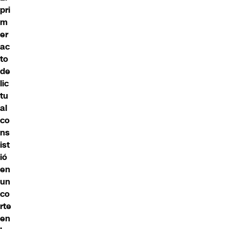
pri
m
er
ac
to
de
lic
tu
al
co
ns
ist
ió
en
un
co
rte
en