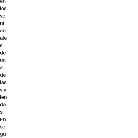
en
los
ve
nt
an
ale
s
de
un
a
de
las
viv
ien
da
s.
En
se
gu