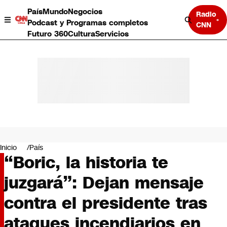
País
Mundo
Negocios
Radio
Podcast y Programas completos
CNN
Futuro 360
Cultura
Servicios
País
Mundo
Negocios
Inicio
País
“Boric, la historia te
Deportes
Programas completos
juzgará”: Dejan mensaje
Cultura
Servicios
contra el presidente tras
Bits
CNN Data
ataques incendiarios en
CNN tiempo