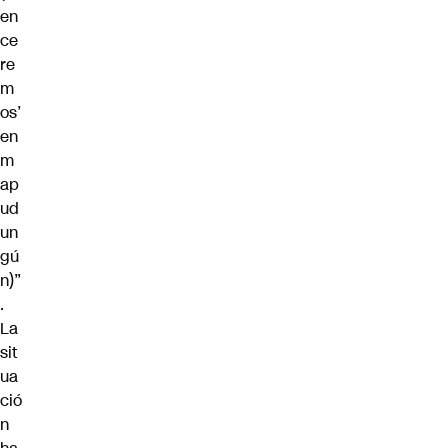
en
ce
re
m
os’
en
m
ap
ud
un
gú
n)”
.
La
sit
ua
ció
n