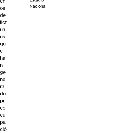
Estadio
ch
Nacional
os
de
lict
ual
es
qu
e
ha
n
ge
ne
ra
do
pr
eo
cu
pa
ció