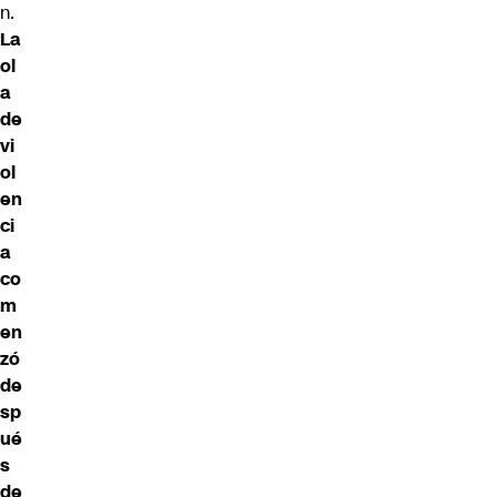
n.
La
ol
a
de
vi
ol
en
ci
a
co
m
en
zó
de
sp
ué
s
de