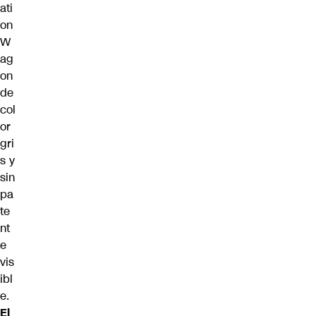
ati
on
W
ag
on
de
col
or
gri
s y
sin
pa
te
nt
e
vis
ibl
e.
El