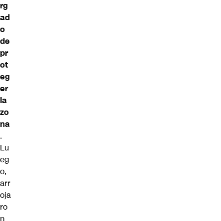
rg
ad
o
de
pr
ot
eg
er
la
zo
na
.
Lu
eg
o,
arr
oja
ro
n