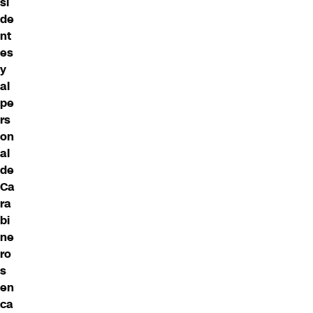
si
de
nt
es
y
al
pe
rs
on
al
de
Ca
ra
bi
ne
ro
s
en
ca