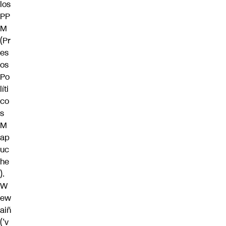
los
PP
M
(Pr
es
os
Po
líti
co
s
M
ap
uc
he
).
W
ew
aiñ
(‘v