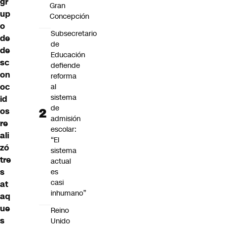
gr
Gran
up
Concepción
o
Subsecretario
de
de
de
Educación
sc
defiende
on
reforma
oc
al
sistema
id
de
os
admisión
re
escolar:
ali
“El
zó
sistema
tre
actual
s
es
casi
at
inhumano”
aq
ue
Reino
s
Unido