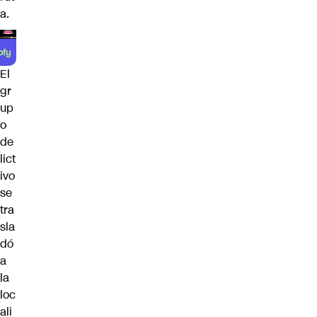
a.
El
gr
up
o
de
lict
ivo
se
tra
sla
dó
a
la
loc
ali