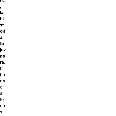
ric
,
la
hi
st
ori
a
te
juz
ga
rá
.
Li
be
rta
d
a
to
do
s