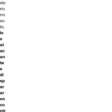
ste
rio
rm
en
te,
lo
s
at
ac
an
te
s
di
sp
ar
ar
on
co
ntr