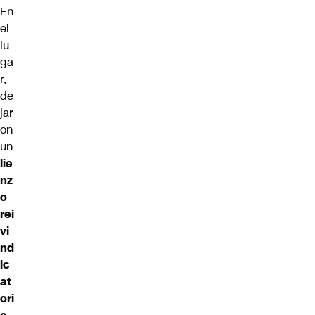
En
el
lu
ga
r,
de
jar
on
un
lie
nz
o
rei
vi
nd
ic
at
ori