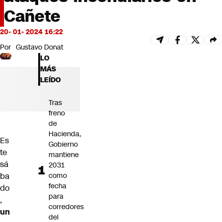
Futuro 360
Cañete
Opinión
20- 01- 2024 16:22
Por
Gustavo Donat
LO
MÁS
LEÍDO
Tras
freno
de
Hacienda,
Es
Gobierno
te
mantiene
sá
2031
como
ba
fecha
do
para
,
corredores
un
del