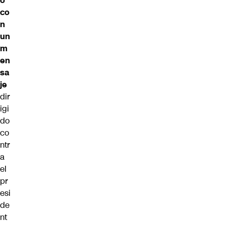
o
co
n
un
m
en
sa
je
dir
igi
do
co
ntr
a
el
pr
esi
de
nt