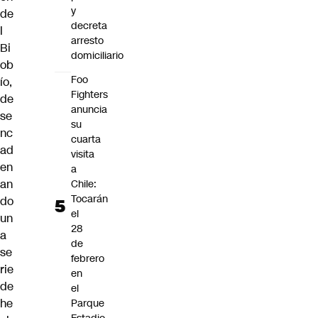
y
de
decreta
l
arresto
Bi
domiciliario
ob
Foo
ío
,
Fighters
de
anuncia
se
su
nc
cuarta
ad
visita
en
a
an
Chile:
Tocarán
do
el
un
28
a
de
se
febrero
rie
en
de
el
he
Parque