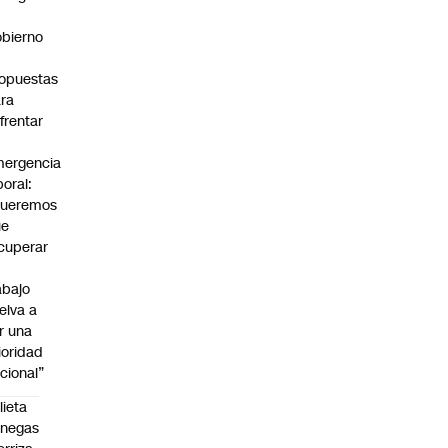
bierno
0
opuestas
ra
frentar
ergencia
boral:
Queremos
ue
cuperar
abajo
elva a
r una
ioridad
cional”
lieta
enegas