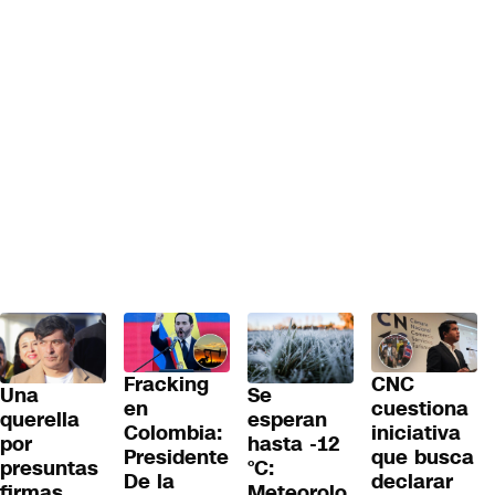
Fracking
CNC
Una
Se
en
cuestiona
querella
esperan
Colombia:
iniciativa
por
hasta -12
Presidente
que busca
presuntas
°C:
De la
declarar
firmas
Meteorolo