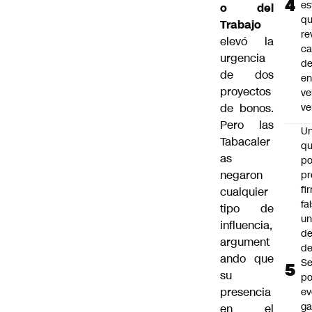
es
o del
q
Trabajo
re
elevó la
ca
urgencia
d
de dos
e
proyectos
ve
de bonos.
ve
Pero las
U
Tabacaler
qu
as
po
negaron
pr
fi
cualquier
fa
tipo de
u
influencia,
de
argument
de
ando que
Se
su
po
presencia
ev
ga
en el