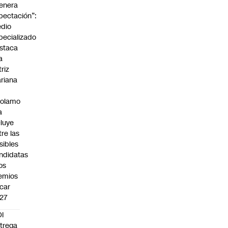
enera
pectación”:
dio
pecializado
staca
a
triz
riana
rolamo
a
cluye
tre las
sibles
ndidatas
los
emios
car
27
I
trega