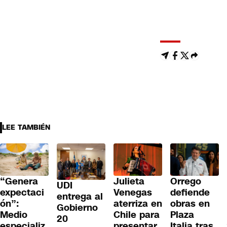
LEE TAMBIÉN
“Genera
Julieta
Orrego
UDI
expectaci
Venegas
defiende
entrega al
ón”:
aterriza en
obras en
Gobierno
Medio
Chile para
Plaza
20
especializ
presentar
Italia tras