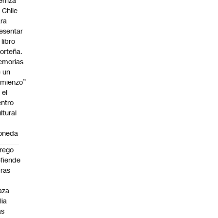
erriza
 Chile
ra
esentar
 libro
orteña.
emorias
 un
mienzo”
 el
ntro
ltural
a
oneda
rego
fiende
ras
n
aza
lia
as