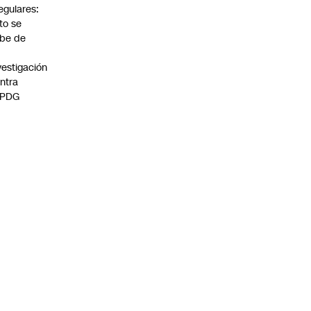
regulares:
to se
be de
vestigación
ntra
 PDG