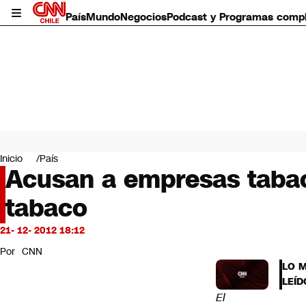
País
Mundo
Negocios
Podcast y Programas comp
País
Mundo
Inicio
País
Negocios
Acusan a empresas tabaca
Deportes
tabaco
Programas completos
Cultura
Servicios
21- 12- 2012 18:12
Bits
Por
CNN
CNN Data
LO 
CNN tiempo
LEÍD
Futuro 360
El
Opinión