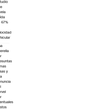
tudio
ue
vela
ída
e 67%
n
locidad
hicular
na
erella
r
esuntas
rmas
lsas y
na
nuncia
l
rvel
r
entuales
stos