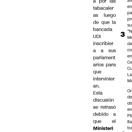
at
a por las
en
tabacaler
pa
as luego
pr
de que la
su
bancada
“N
UDI
M
inscribier
de
co
a a sus
en
parlament
Ce
arios para
Cu
que
L
intervinier
M
an.
Or
Esta
de
discusión
ob
se retrasó
e
debido a
Pl
que el
Ita
Ministeri
tr