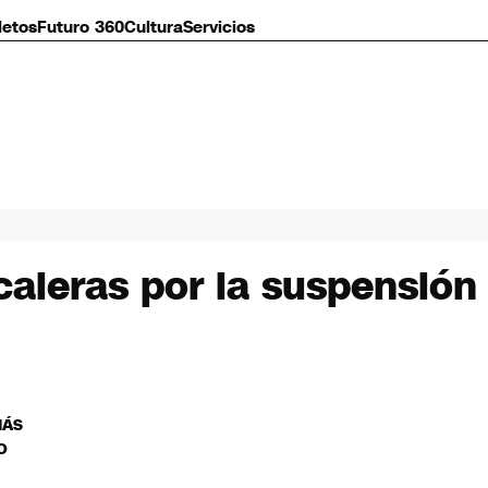
letos
Futuro 360
Cultura
Servicios
leras por la suspensión d
MÁS
O