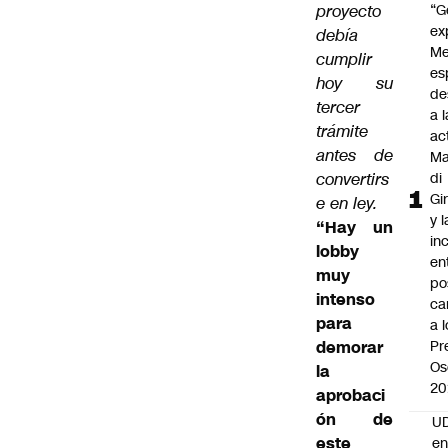
proyecto
“G
ex
debía
Me
cumplir
es
hoy su
de
tercer
a l
trámite
ac
antes de
Ma
convertirs
di
Gi
e en ley.
y l
“Hay un
in
lobby
en
muy
po
intenso
ca
para
a 
demorar
Pr
Os
la
20
aprobaci
ón de
UD
este
en