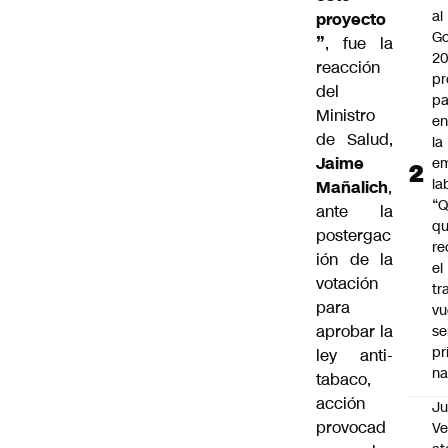
al
proyecto
Go
”
, fue la
2
reacción
pr
del
pa
Ministro
en
de Salud,
la
Jaime
em
la
Mañalich
,
“
ante la
q
postergac
re
ión de la
el
votación
tr
para
vu
aprobar la
se
pr
ley anti-
na
tabaco,
acción
Ju
provocad
V