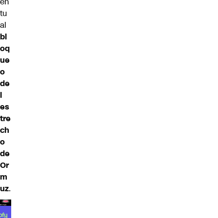
en
tu
al
bl
oq
ue
o
de
l
es
tre
ch
o
de
Or
m
uz
.