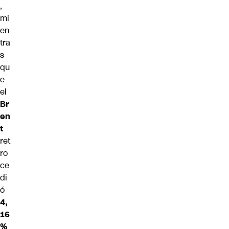
,
mi
en
tra
s
qu
e
el
Br
en
t
ret
ro
ce
di
ó
4,
16
%