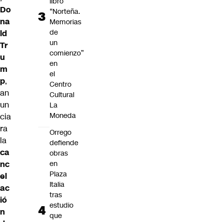
libro
Do
“Norteña.
na
Memorias
de
ld
un
Tr
comienzo”
u
en
m
el
p
,
Centro
an
Cultural
un
La
Moneda
cia
ra
Orrego
la
defiende
ca
obras
nc
en
Plaza
el
Italia
ac
tras
ió
estudio
n
que