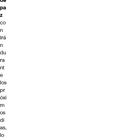
de
pa
z
co
n
Irá
n
du
ra
nt
e
los
pr
óxi
m
os
dí
as,
lo