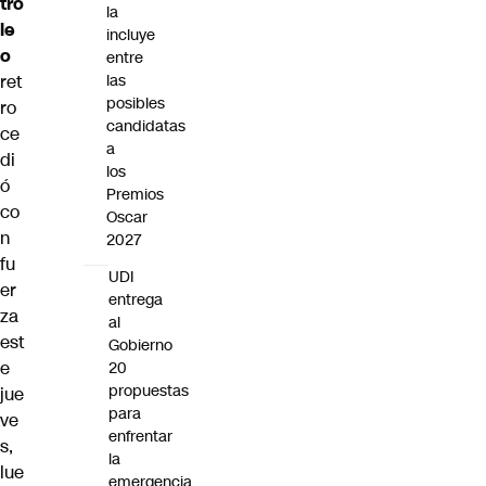
tró
la
le
incluye
o
entre
ret
las
posibles
ro
candidatas
ce
a
di
los
ó
Premios
co
Oscar
n
2027
fu
UDI
er
entrega
za
al
est
Gobierno
e
20
propuestas
jue
para
ve
enfrentar
s,
la
lue
emergencia