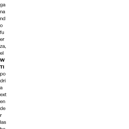
ga
na
nd
o
fu
er
za,
el
W
TI
po
drí
a
ext
en
de
r
las