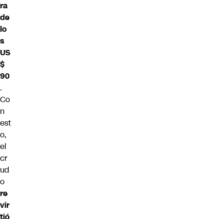
ra
de
lo
s
US
$
90
.
Co
n
est
o,
el
cr
ud
o
re
vir
tió