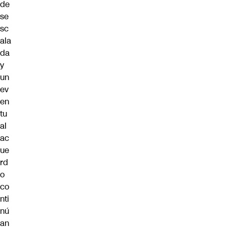
de
se
sc
ala
da
y
un
ev
en
tu
al
ac
ue
rd
o
co
nti
nú
an