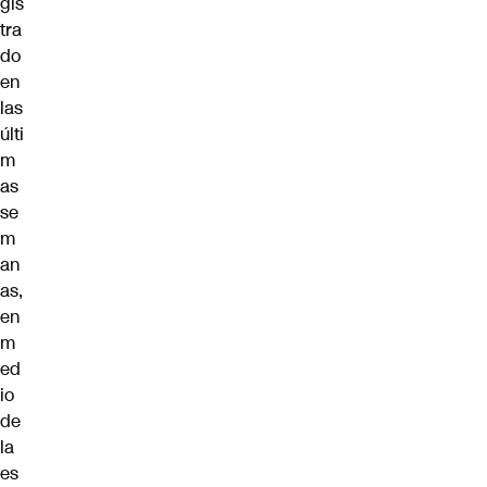
gis
tra
do
en
las
últi
m
as
se
m
an
as,
en
m
ed
io
de
la
es