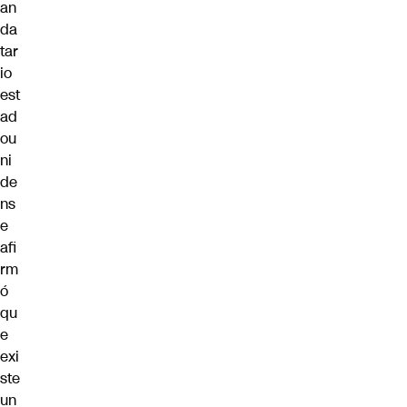
an
da
tar
io
est
ad
ou
ni
de
ns
e
afi
rm
ó
qu
e
exi
ste
un