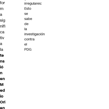
for
irregulares:
m
Esto
se
a
sabe
sig
de
nifi
la
ca
investigación
tiv
contra
a
el
la
PDG
te
ns
ió
n
en
M
ed
io
Ori
en