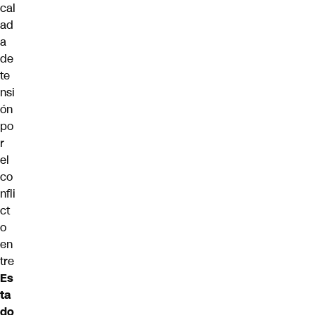
cal
ad
a
de
te
nsi
ón
po
r
el
co
nfli
ct
o
en
tre
Es
ta
do