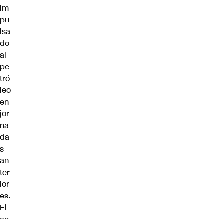
im
pu
lsa
do
al
pe
tró
leo
en
jor
na
da
s
an
ter
ior
es.
El