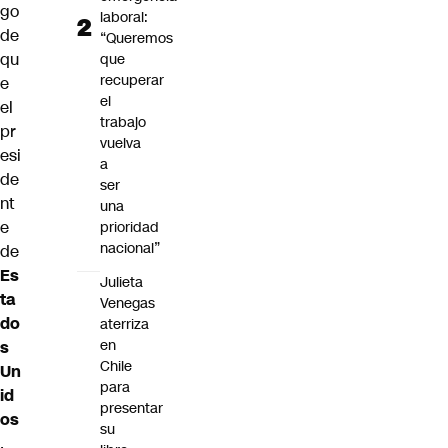
go
laboral:
de
“Queremos
qu
que
recuperar
e
el
el
trabajo
pr
vuelva
esi
a
de
ser
nt
una
e
prioridad
nacional”
de
Es
Julieta
ta
Venegas
do
aterriza
en
s
Chile
Un
para
id
presentar
os
su
,