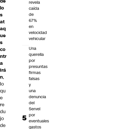
de
revela
lo
caída
s
de
67%
at
en
aq
velocidad
ue
vehicular
s
Una
co
querella
ntr
por
a
presuntas
Irá
firmas
n
,
falsas
lo
y
qu
una
denuncia
e
del
re
Servel
du
por
jo
eventuales
de
gastos