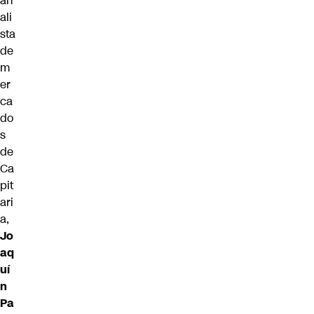
an
ali
sta
de
m
er
ca
do
s
de
Ca
pit
ari
a,
Jo
aq
uí
n
Pa