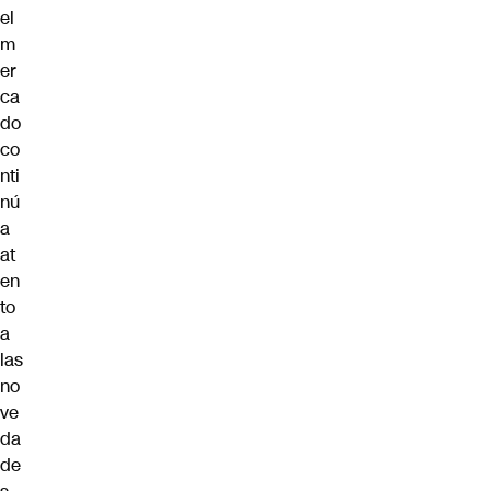
el
m
er
ca
do
co
nti
nú
a
at
en
to
a
las
no
ve
da
de