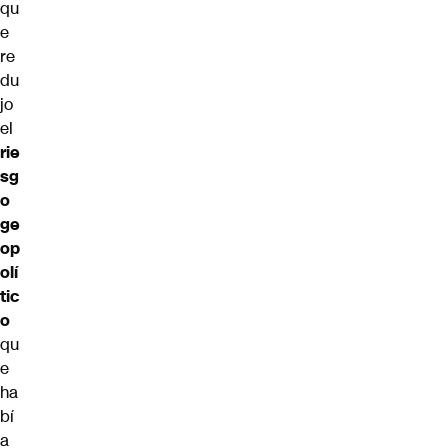
qu
e
re
du
jo
el
rie
sg
o
ge
op
olí
tic
o
qu
e
ha
bí
a