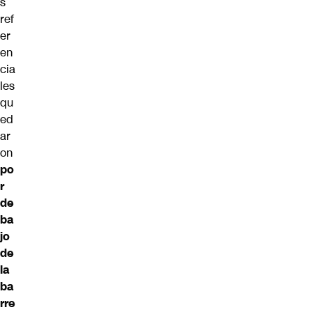
s
ref
er
en
cia
les
qu
ed
ar
on
po
r
de
ba
jo
de
la
ba
rre