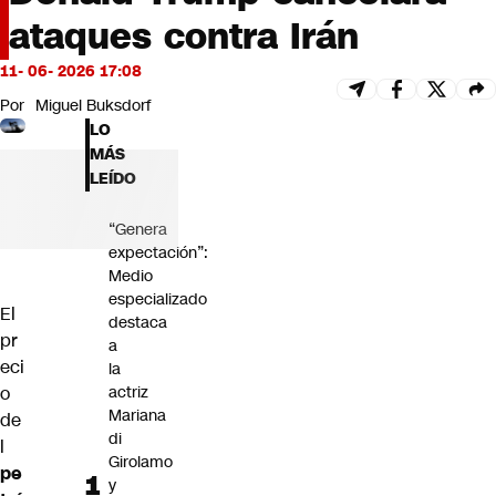
Futuro 360
ataques contra Irán
Opinión
11- 06- 2026 17:08
Por
Miguel Buksdorf
LO
MÁS
LEÍDO
“Genera
expectación”:
Medio
especializado
El
destaca
pr
a
eci
la
o
actriz
Mariana
de
di
l
Girolamo
pe
y