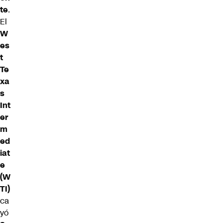
te
.
El
W
es
t
Te
xa
s
Int
er
m
ed
iat
e
(W
TI)
ca
yó