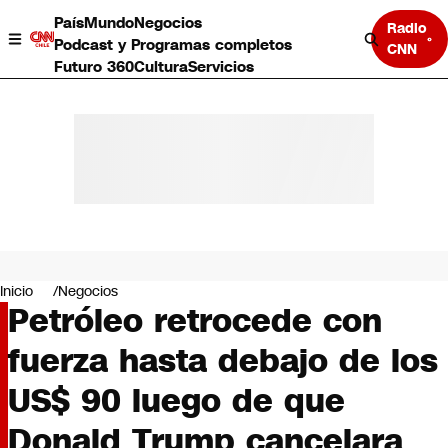
País
Mundo
Negocios
Radio
Podcast y Programas completos
CNN
Futuro 360
Cultura
Servicios
País
Mundo
Negocios
Inicio
Negocios
Petróleo retrocede con
Deportes
Programas completos
fuerza hasta debajo de los
Cultura
Servicios
US$ 90 luego de que
Bits
CNN Data
Donald Trump cancelara
CNN tiempo