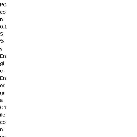
PC
co
n
0,1
5
%
y
En
gi
e
En
er
gí
a
Ch
ile
co
n
un