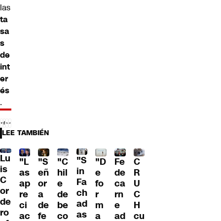
las
ta
sa
s
de
int
er
és
.
LEE TAMBIÉN
Lu
"S
"L
"S
"C
"D
Fe
C
is
in
as
eñ
hil
e
de
R
C
Fa
ap
or
e
fo
ca
U
or
ch
re
a
de
r
rn
C
de
ad
ci
de
be
m
e
H
ro
as
ac
fe
co
a
ad
cu