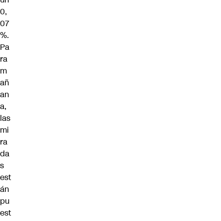
0,
07
%.
Pa
ra
m
añ
an
a,
las
mi
ra
da
s
est
án
pu
est