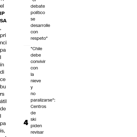
el
debate
político
IP
se
SA
desarrolle
,
con
pri
respeto"
nci
"Chile
pa
debe
l
convivir
ín
con
di
la
ce
nieve
bu
y
rs
no
paralizarse":
átil
Centros
de
de
l
ski
pa
piden
ís,
revisar