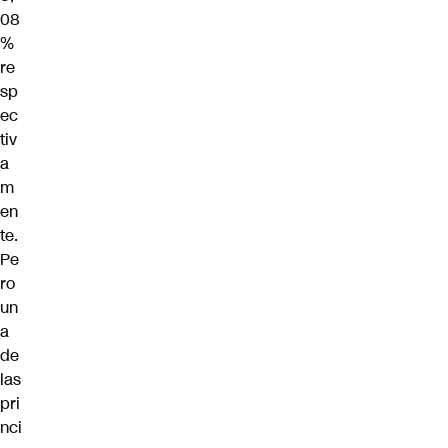
08
%
re
sp
ec
tiv
a
m
en
te.
Pe
ro
un
a
de
las
pri
nci