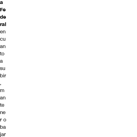
a
Fe
de
ral
en
cu
an
to
a
su
bir
,
m
an
te
ne
r o
ba
jar