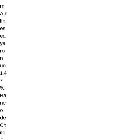
m
Air
lin
es
ca
ye
ro
n
un
1,4
7
%,
Ba
nc
o
de
Ch
ile