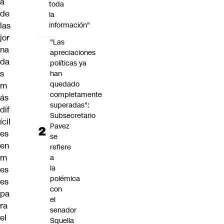
a
toda
de
la
las
información"
jor
"Las
na
apreciaciones
da
políticas ya
s
han
quedado
m
completamente
ás
superadas":
dif
Subsecretario
ícil
Pavez
es
se
en
refiere
m
a
la
es
polémica
es
con
pa
el
ra
senador
el
Squella