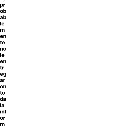
pr
ob
ab
le
m
en
te
no
le
en
tr
eg
ar
on
to
da
la
inf
or
m