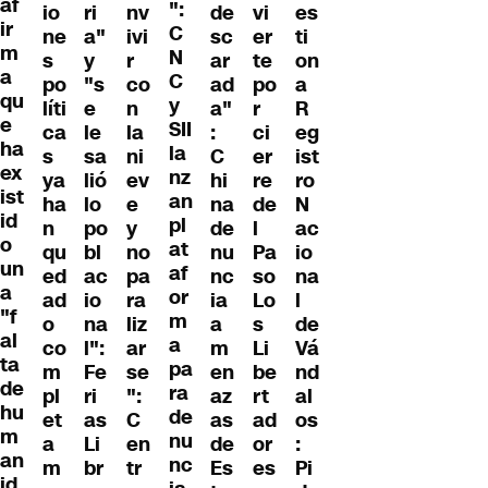
af
":
io
ri
nv
de
vi
es
ir
C
ne
a"
ivi
sc
er
ti
m
N
s
y
r
ar
te
on
a
C
po
"s
co
ad
po
a
qu
y
líti
e
n
a"
r
R
e
SII
ca
le
la
:
ci
eg
ha
la
s
sa
ni
C
er
ist
ex
nz
ya
lió
ev
hi
re
ro
ist
an
ha
lo
e
na
de
N
id
pl
n
po
y
de
l
ac
o
at
qu
bl
no
nu
Pa
io
un
af
ed
ac
pa
nc
so
na
a
or
ad
io
ra
ia
Lo
l
"f
m
o
na
liz
a
s
de
al
a
co
l":
ar
m
Li
Vá
ta
pa
m
Fe
se
en
be
nd
de
ra
pl
ri
":
az
rt
al
hu
de
et
as
C
as
ad
os
m
nu
a
Li
en
de
or
:
an
nc
m
br
tr
Es
es
Pi
id