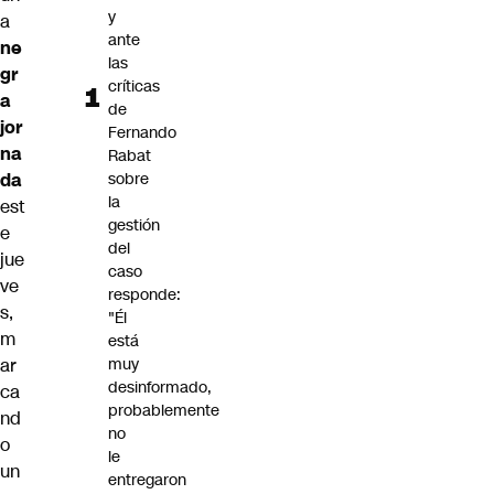
y
a
ante
ne
las
gr
críticas
a
de
jor
Fernando
na
Rabat
da
sobre
la
est
gestión
e
del
jue
caso
ve
responde:
s,
"Él
m
está
ar
muy
desinformado,
ca
probablemente
nd
no
o
le
un
entregaron