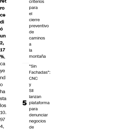
ret
criterios
ro
para
el
ce
cierre
di
preventivo
ó
de
un
caminos
2,
a
17
la
%
,
montaña
ca
"Sin
ye
Fachadas":
nd
CNC
o
y
SII
ha
lanzan
sta
plataforma
los
para
10.
denunciar
97
negocios
4,
de