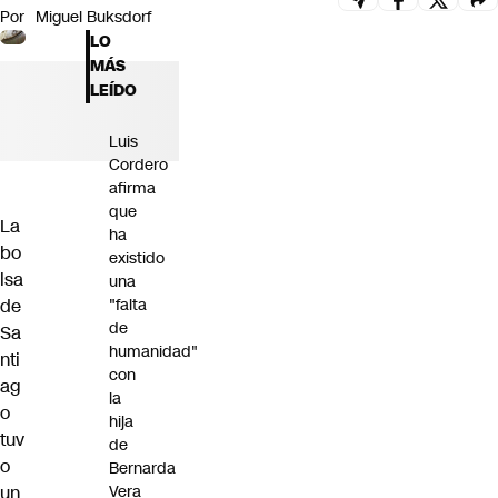
Por
Miguel Buksdorf
Futuro 360
LO
Opinión
MÁS
LEÍDO
Luis
Cordero
afirma
que
La
ha
bo
existido
lsa
una
de
"falta
de
Sa
humanidad"
nti
con
ag
la
o
hija
tuv
de
o
Bernarda
un
Vera