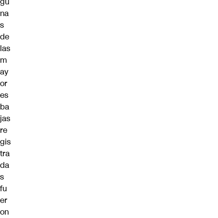
gu
na
s
de
las
m
ay
or
es
ba
jas
re
gis
tra
da
s
fu
er
on