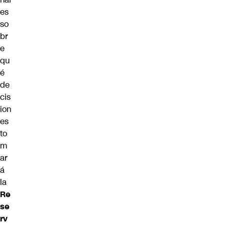
es
so
br
e
qu
é
de
cis
ion
es
to
m
ar
á
la
Re
se
rv