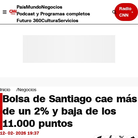
País
Mundo
Negocios
Radio
Podcast y Programas completos
CNN
Futuro 360
Cultura
Servicios
País
Mundo
Negocios
Inicio
Negocios
Bolsa de Santiago cae más
Deportes
Programas completos
de un 2% y baja de los
Cultura
Servicios
11.000 puntos
Bits
CNN Data
12- 02- 2026 19:37
CNN tiempo