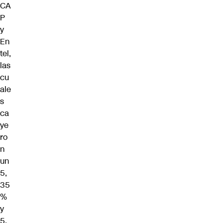
CA
P
y
En
tel,
las
cu
ale
s
ca
ye
ro
n
un
5,
35
%
y
5,