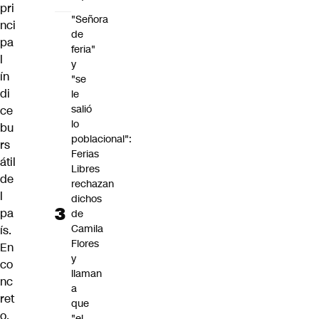
pri
"Señora
nci
de
pa
feria"
l
y
ín
"se
di
le
salió
ce
lo
bu
poblacional":
rs
Ferias
átil
Libres
de
rechazan
l
dichos
pa
de
Camila
ís.
Flores
En
y
co
llaman
nc
a
ret
que
o,
"el