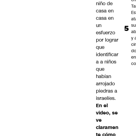
niño de
Ta
casa en
Es
casa en
at
un
su
ab
esfuerzo
y 
por lograr
ci
que
do
identificar
en
a a niños
co
que
habían
arrojado
piedras a
israelíes.
En el
video, se
ve
claramen
te cómo