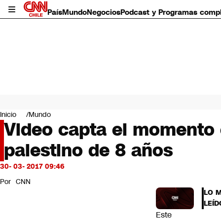
País
Mundo
Negocios
Podcast y Programas comp
País
Mundo
Inicio
Mundo
Negocios
Video capta el momento e
Deportes
palestino de 8 años
Programas completos
Cultura
Servicios
30- 03- 2017 09:46
Bits
Por
CNN
CNN Data
LO 
CNN tiempo
LEÍD
Futuro 360
Este
Opinión