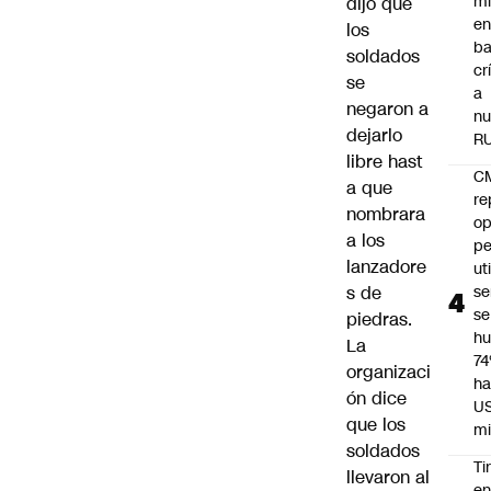
mi
dijo que
e
los
ba
soldados
cr
se
a
negaron a
nu
dejarlo
R
libre hast
C
a que
re
nombrara
op
a los
pe
lanzadore
ut
s de
se
se
piedras.
h
La
7
organizaci
ha
ón dice
U
que los
mi
soldados
Ti
llevaron al
e