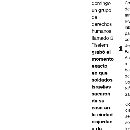
domingo
Co
de
un grupo
fa
de
IP
derechos
ini
humanos
pa
llamado
B
co
’Tselem
de
grabó el
Fa
A
momento
a
exacto
be
en que
de
soldados
Co
israelíes
Ni
sacaron
Sa
de su
C
casa en
ci
la ciudad
s
cisjordan
so
a de
lo