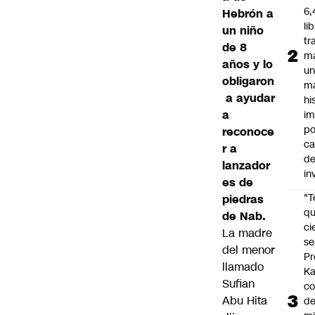
6,
Hebrón a
li
un niño
tr
de 8
m
años y lo
u
obligaron
m
a ayudar
hi
a
im
po
reconoce
ca
r a
d
lanzador
in
es de
"
piedras
qu
de Nab.
ci
La madre
se
del menor
Pr
llamado
Ka
Sufian
co
Abu Hita
de