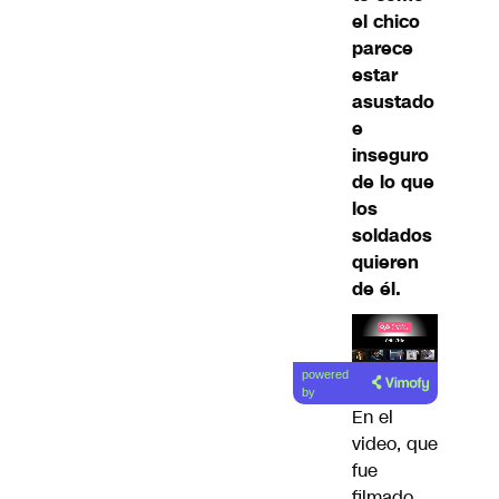
el chico
parece
estar
asustado
e
inseguro
de lo que
los
soldados
quieren
de él.
Lea el
powered
artículo
by
En el
video, que
fue
filmado