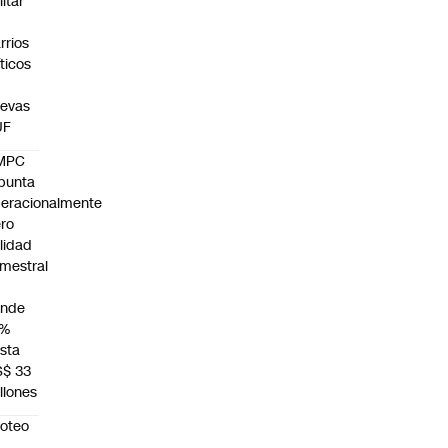
litar
n
rrios
íticos
evas
UF
MPC
punta
eracionalmente
ro
ilidad
mestral
unde
4%
sta
S$ 33
llones
roteo
n