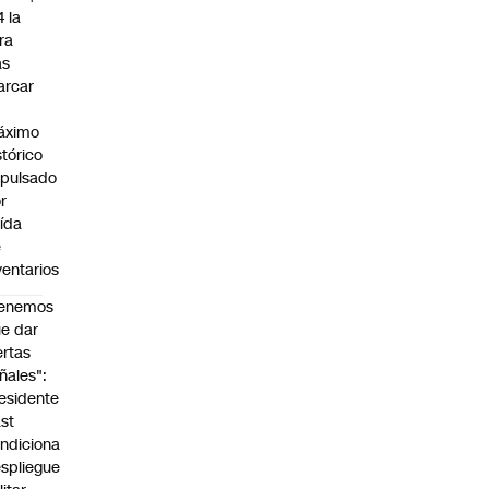
4 la
bra
as
arcar
n
áximo
stórico
pulsado
r
ída
e
ventarios
Tenemos
e dar
ertas
ñales":
esidente
st
ndiciona
spliegue