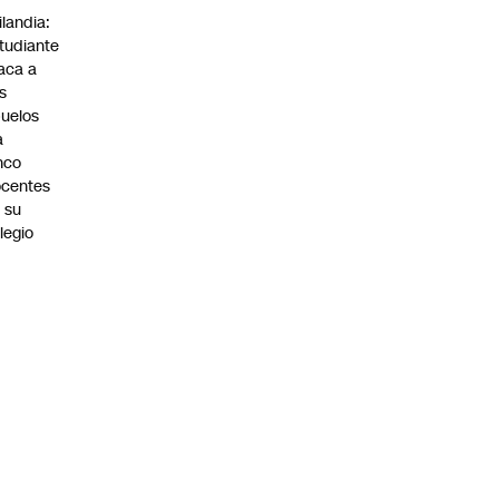
ilandia:
tudiante
aca a
s
uelos
a
nco
centes
 su
legio