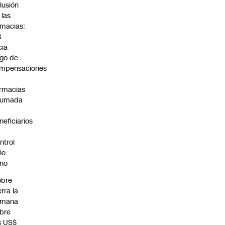
lusión
 las
rmacias:
S
cia
go de
mpensaciones
rmacias
humada
neficiarios
ntrol
ño
no
obre
erra la
emana
bre
s US$