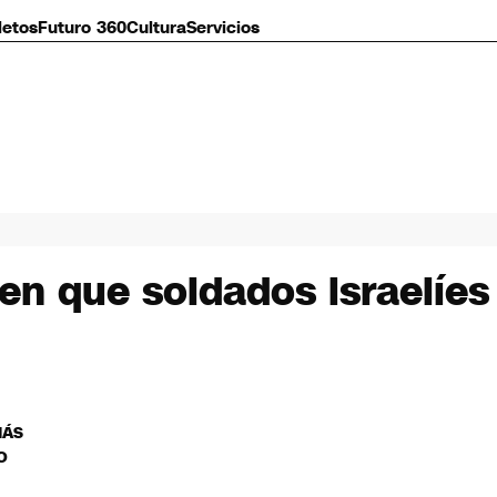
letos
Futuro 360
Cultura
Servicios
n que soldados israelíes 
MÁS
O