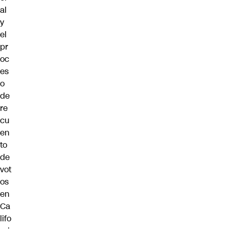
al
y
el
pr
oc
es
o
de
re
cu
en
to
de
vot
os
en
Ca
lifo