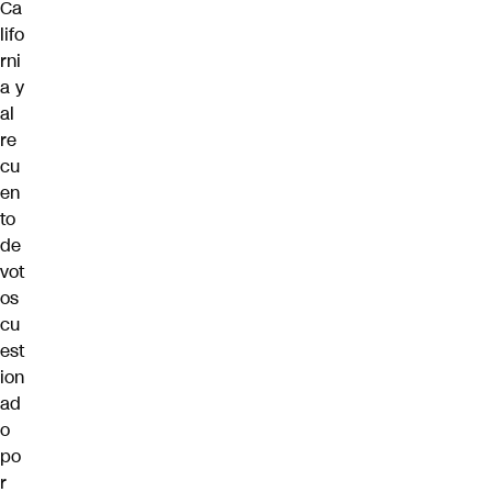
Ca
lifo
rni
a y
al
re
cu
en
to
de
vot
os
cu
est
ion
ad
o
po
r