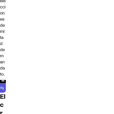
ele
cci
on
es
de
mi
ta
d
de
m
an
da
to.
El
c
r