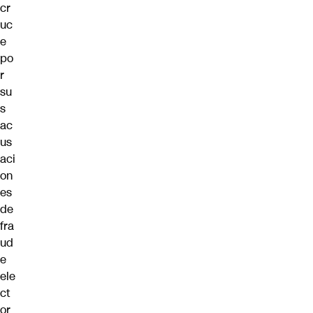
cr
uc
e
po
r
su
s
ac
us
aci
on
es
de
fra
ud
e
ele
ct
or