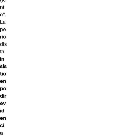
nt
e”.
La
pe
rio
dis
ta
in
sis
tió
en
pe
dir
ev
id
en
ci
a