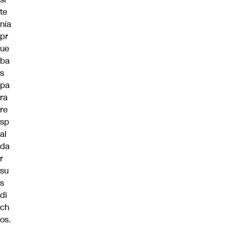
te
nía
pr
ue
ba
s
pa
ra
re
sp
al
da
r
su
s
di
ch
os.