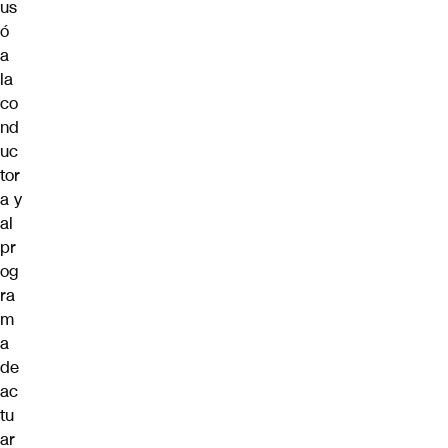
us
ó
a
la
co
nd
uc
tor
a y
al
pr
og
ra
m
a
de
ac
tu
ar