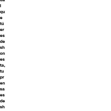
l
qu
e
tú
er
es
de
sh
on
es
ta,
tu
pr
en
sa
es
de
sh