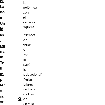
Es
la
ta
polémica
do
con
s
el
senador
Un
Squella
id
os
"Señora
,
de
feria"
Do
y
na
"se
ld
le
Tr
salió
u
lo
m
poblacional":
p
,
Ferias
Libres
ter
rechazan
mi
dichos
nó
de
an
Camila