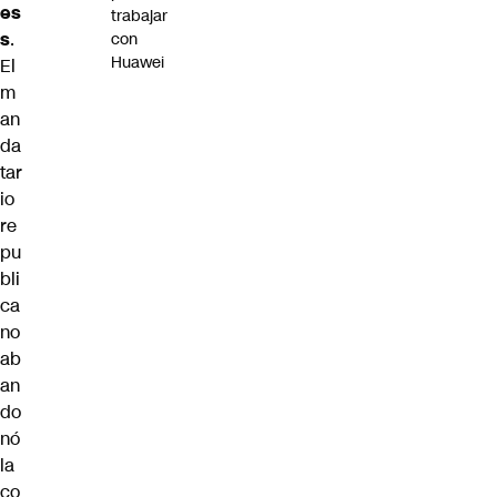
es
trabajar
s
.
con
Huawei
El
m
an
da
tar
io
re
pu
bli
ca
no
ab
an
do
nó
la
co