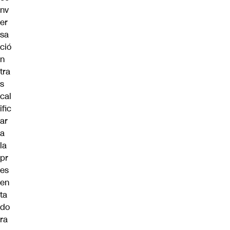
nv
er
sa
ció
n
tra
s
cal
ific
ar
a
la
pr
es
en
ta
do
ra