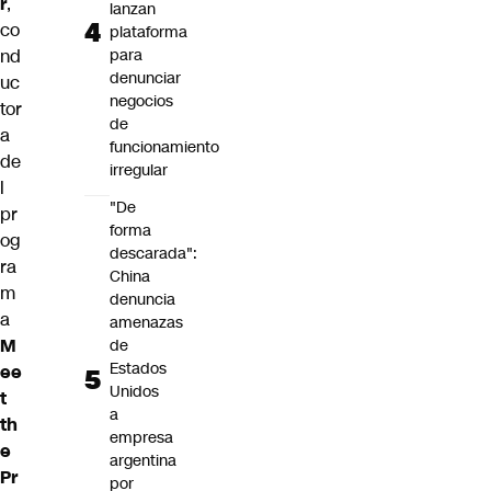
r
,
lanzan
co
plataforma
nd
para
denunciar
uc
negocios
tor
de
a
funcionamiento
de
irregular
l
"De
pr
forma
og
descarada":
ra
China
m
denuncia
a
amenazas
M
de
Estados
ee
Unidos
t
a
th
empresa
e
argentina
Pr
por