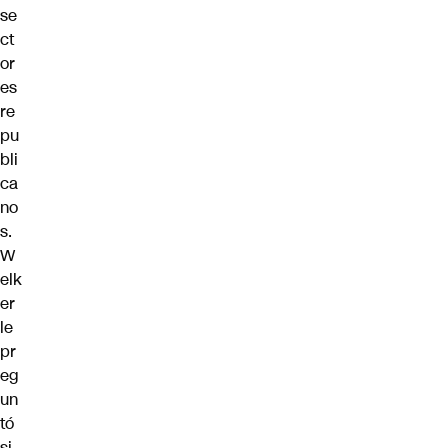
se
ct
or
es
re
pu
bli
ca
no
s.
W
elk
er
le
pr
eg
un
tó
si