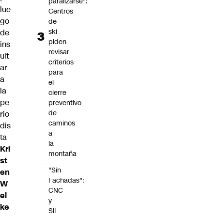
paralizarse":
lue
Centros
go
de
ski
de
piden
ins
revisar
ult
criterios
ar
para
a
el
la
cierre
pe
preventivo
de
rio
caminos
dis
a
ta
la
Kri
montaña
st
"Sin
en
Fachadas":
W
CNC
el
y
ke
SII