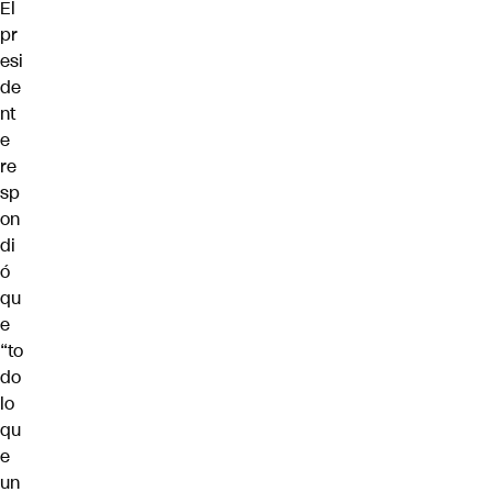
El
pr
esi
de
nt
e
re
sp
on
di
ó
qu
e
“to
do
lo
qu
e
un