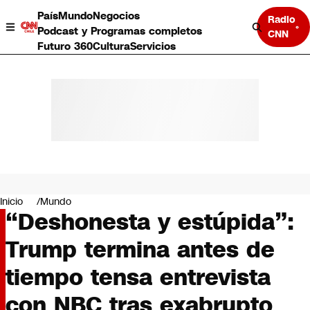
País
Mundo
Negocios
Radio
Podcast y Programas completos
CNN
Futuro 360
Cultura
Servicios
País
Mundo
Negocios
Inicio
Mundo
“Deshonesta y estúpida”:
Deportes
Programas completos
Trump termina antes de
Cultura
Servicios
tiempo tensa entrevista
Bits
CNN Data
con NBC tras exabrupto
CNN tiempo