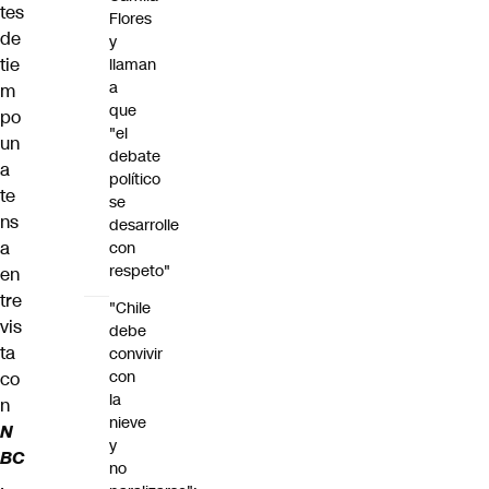
tes
Flores
de
y
tie
llaman
a
m
que
po
"el
un
debate
a
político
te
se
ns
desarrolle
a
con
respeto"
en
tre
"Chile
vis
debe
ta
convivir
con
co
la
n
nieve
N
y
BC
no
,