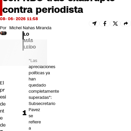
Futuro 360
contra periodista
Opinión
08- 06- 2026 11:58
Por
Michel Nahas Miranda
LO
MÁS
LEÍDO
"Las
apreciaciones
políticas ya
han
El
quedado
pr
completamente
esi
superadas":
de
Subsecretario
Pavez
nt
se
e
refiere
de
a