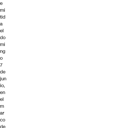
e
mi
tid
a
el
do
mi
ng
o
7
de
jun
io,
en
el
m
ar
co
de