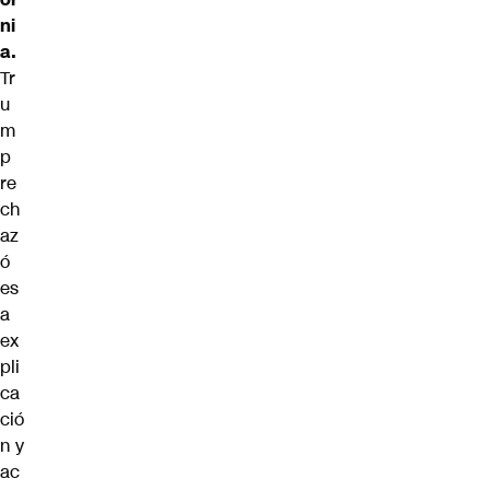
ni
a.
Tr
u
m
p
re
ch
az
ó
es
a
ex
pli
ca
ció
n y
ac