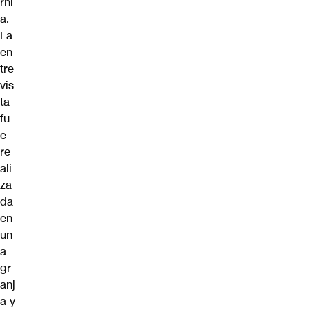
rni
a.
La
en
tre
vis
ta
fu
e
re
ali
za
da
en
un
a
gr
anj
a y