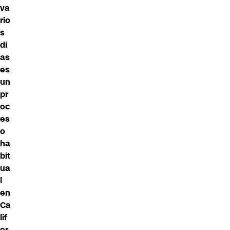
va
rio
s
dí
as
es
un
pr
oc
es
o
ha
bit
ua
l
en
Ca
lif
or