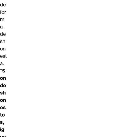
de
for
m
a
de
sh
on
est
a.
“
S
on
de
sh
on
es
to
s,
ig
ua