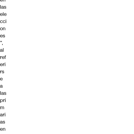
las
ele
cci
on
es
”,
al
ref
eri
rs
e
a
las
pri
m
ari
as
en