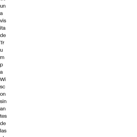
un
a
vis
ita
de
Tr
u
m
p
a
Wi
sc
on
sin
an
tes
de
las