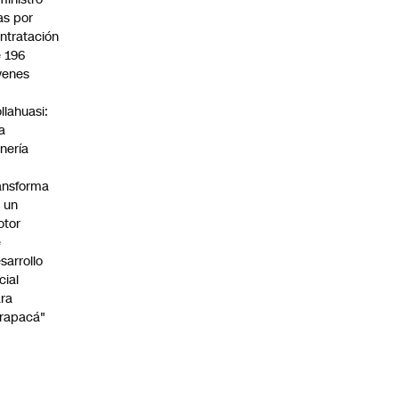
s por
ntratación
 196
venes
n
llahuasi:
a
nería
ansforma
 un
otor
e
sarrollo
cial
ra
rapacá"