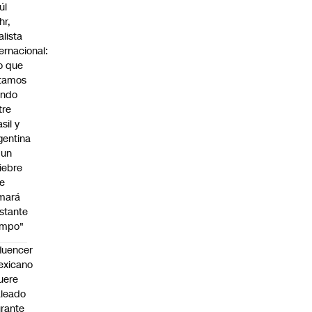
úl
hr,
alista
ternacional:
o que
tamos
endo
tre
sil y
gentina
 un
iebre
e
mará
stante
empo"
fluencer
exicano
uere
leado
rante