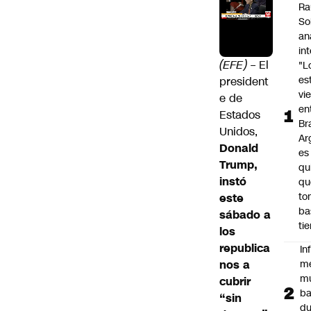
Ra
So
an
in
(EFE)
– El
"L
es
president
vi
e de
en
Estados
Bra
Unidos,
Ar
Donald
es
Trump,
qu
instó
qu
to
este
ba
sábado a
ti
los
republica
In
nos a
m
m
cubrir
ba
“sin
du