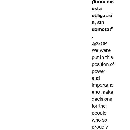
¡Tenemos
esta
obligació
n, sin
demora!”
.
.
@GOP
We were
put in this
position of
power
and
importanc
e to make
decisions
for the
people
who so
proudly