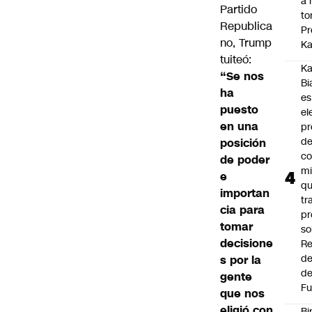
a 
Partido
to
Republica
Pr
no, Trump
Ka
tuiteó:
Ka
“Se nos
Bi
ha
es
puesto
el
en una
pr
d
posición
co
de poder
mi
e
q
importan
tr
cia para
pr
tomar
so
decisione
Re
de
s por la
de
gente
Fu
que nos
eligió con
Bi