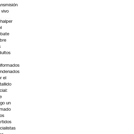
ansmisión
 vivo
halper
el
ebate
bre
s
dultos
iformados
ondenados
r el
tallido
cial:
e
go un
amado
los
rtidos
icialistas