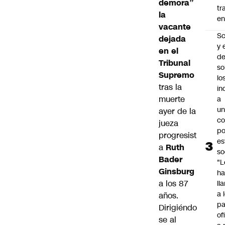
demora”
tr
la
en
vacante
Sc
dejada
y 
en el
d
Tribunal
so
Supremo
lo
tras la
in
muerte
a
un
ayer de la
c
jueza
po
progresist
es
a
Ruth
so
Bader
"L
Ginsburg
ha
a los 87
ll
a 
años.
pa
Dirigiéndo
of
se al