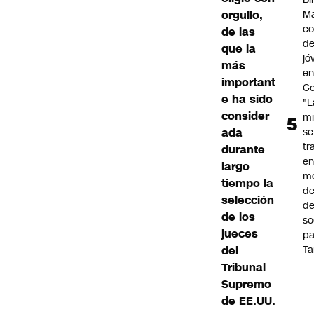
orgullo,
Ma
co
de las
de
que la
jó
más
e
important
Co
e ha sido
"L
consider
mi
ada
se
tr
durante
en
largo
m
tiempo la
d
selección
de
de los
so
jueces
pa
del
Ta
Tribunal
Supremo
de EE.UU.