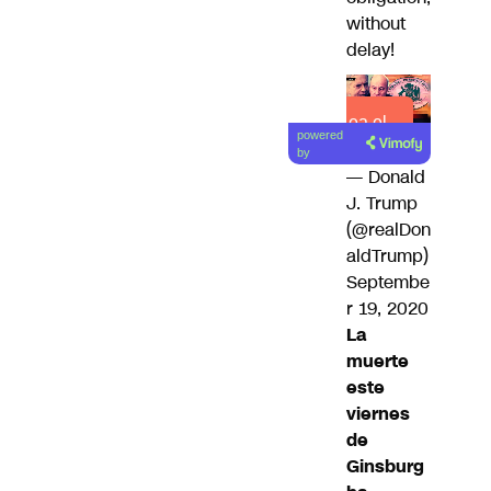
without
delay!
Lea el
powered
artículo
by
— Donald
J. Trump
(@realDon
aldTrump)
Septembe
r 19, 2020
La
muerte
este
viernes
de
Ginsburg