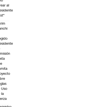
no
rear al
esidente
st"
rim
anchi
egido
esidente
e
misión
xta
ue
amita
oyecto
bre
glas
 Uso
 la
erza
ministro