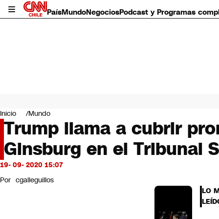
País
Mundo
Negocios
Podcast y Programas comp
País
Mundo
Inicio
Mundo
Negocios
Trump llama a cubrir pro
Deportes
Ginsburg en el Tribunal
Programas completos
Cultura
Servicios
19- 09- 2020 15:07
Bits
Por
cgalleguillos
CNN Data
LO 
CNN tiempo
LEÍD
Futuro 360
Opinión