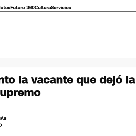
letos
Futuro 360
Cultura
Servicios
nto la vacante que dejó la
 Supremo
MÁS
O