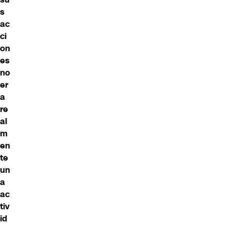
s
ac
ci
on
es
no
er
a
re
al
m
en
te
un
a
ac
tiv
id