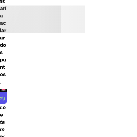
st
arí
a
ac
lar
ar
do
s
pu
nt
os
.
Le
e
ta
m
bi