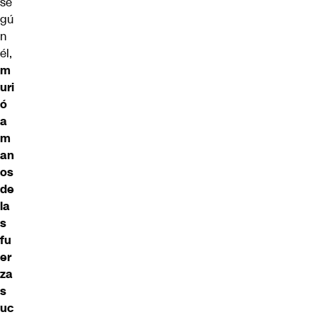
se
gú
n
él,
m
uri
ó
a
m
an
os
de
la
s
fu
er
za
s
uc