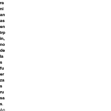
ra
ni
an
as
en
Irp
in,
no
de
la
s
fu
er
za
s
ru
sa
s
.
An