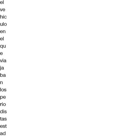
el
ve
híc
ulo
en
el
qu
e
via
ja
ba
n
los
pe
rio
dis
tas
est
ad