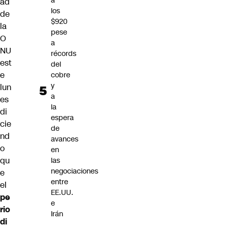
a
ad
los
de
$920
la
pese
O
a
NU
récords
est
del
e
cobre
y
lun
a
es
la
di
espera
cie
de
nd
avances
o
en
qu
las
negociaciones
e
entre
el
EE.UU.
pe
e
rio
Irán
di