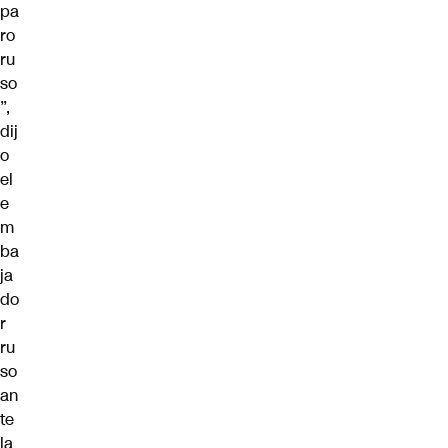
pa
ro
ru
so
”,
dij
o
el
e
m
ba
ja
do
r
ru
so
an
te
la