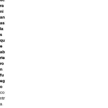
ra
ni
an
as
la
s
qu
e
ab
rie
ro
n
fu
eg
o
co
ntr
a