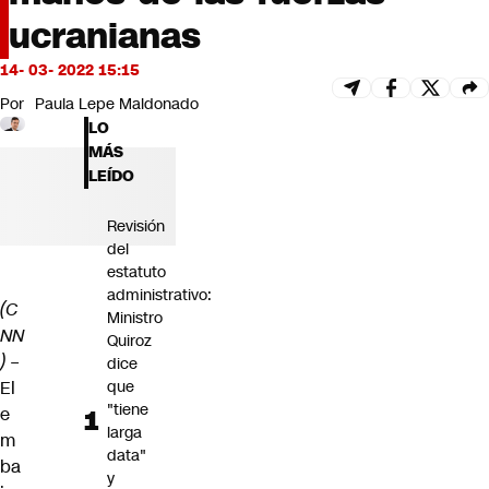
Futuro 360
ucranianas
Opinión
14- 03- 2022 15:15
Por
Paula Lepe Maldonado
LO
MÁS
LEÍDO
Revisión
del
estatuto
administrativo:
(C
Ministro
NN
Quiroz
) –
dice
El
que
"tiene
e
larga
m
data"
ba
y