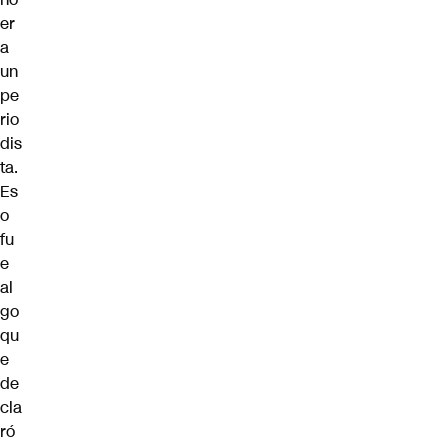
er
a
un
pe
rio
dis
ta.
Es
o
fu
e
al
go
qu
e
de
cla
ró