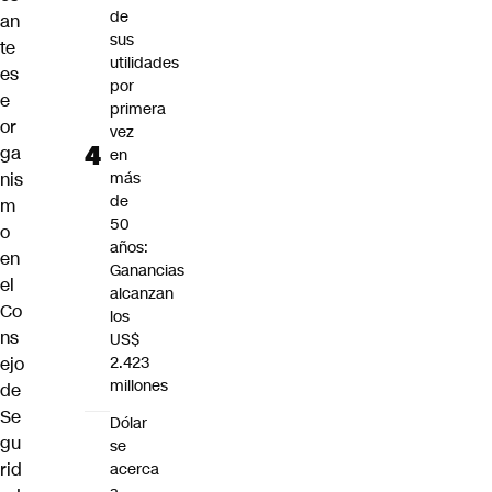
de
an
sus
te
utilidades
es
por
e
primera
or
vez
ga
en
nis
más
de
m
50
o
años:
en
Ganancias
el
alcanzan
Co
los
ns
US$
ejo
2.423
millones
de
Se
Dólar
gu
se
rid
acerca