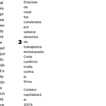
Empresa
al
de
re
retail
pr
fue
es
condenada
en
por
ta
vulnerar
nt
derechos
de
e
trabajadora
ad
embarazada:
jun
Corte
to
confirmó
de
multa
Es
contra
ta
la
firma
do
s
Codelco
Un
capitalizará
id
el
os
100%