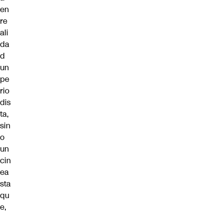
en
re
ali
da
d
un
pe
rio
dis
ta,
sin
o
un
cin
ea
sta
qu
e,