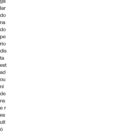
ga
lar
do
na
do
pe
rio
dis
ta
est
ad
ou
ni
de
ns
e r
es
ult
ó