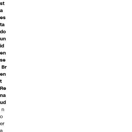
st
a
es
ta
do
un
id
en
se
Br
en
t
Re
na
ud
n
o
er
a