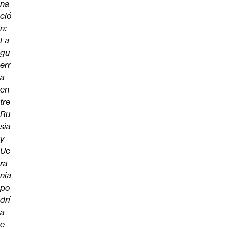
na
ció
n:
La
gu
err
a
en
tre
Ru
sia
y
Uc
ra
nia
po
drí
a
e