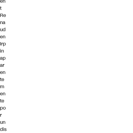
en
t
Re
na
ud
en
Irp
in
ap
ar
en
te
m
en
te
po
r
un
dis