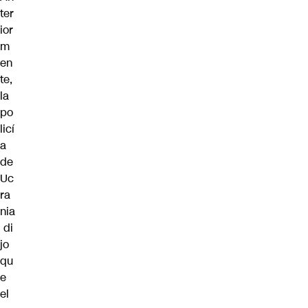
ter
ior
m
en
te,
la
po
licí
a
de
Uc
ra
nia
di
jo
qu
e
el