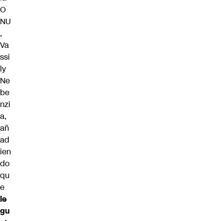
O
NU
,
Va
ssi
ly
Ne
be
nzi
a,
añ
ad
ien
do
qu
e
le
gu