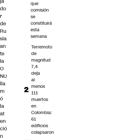
ja
que
do
comisión
r
se
de
constituirá
esta
Ru
semana
sia
an
Terremoto
te
de
magnitud
la
7,4
O
deja
NU
al
lla
menos
m
111
ó
muertos
la
en
Colombia:
at
61
en
edificios
ció
colapsaron
n