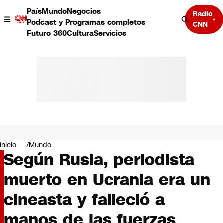
País
Mundo
Negocios
Radio
Podcast y Programas completos
CNN
Futuro 360
Cultura
Servicios
País
Mundo
Negocios
Inicio
Mundo
Según Rusia, periodista
Deportes
Programas completos
muerto en Ucrania era un
Cultura
Servicios
cineasta y falleció a
Bits
CNN Data
manos de las fuerzas
CNN tiempo