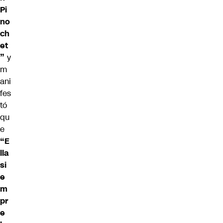
Pi
no
ch
et
”
y
m
ani
fes
tó
qu
e
“E
lla
si
e
m
pr
e