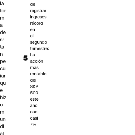
la
de
for
registrar
ingresos
m
récord
a
en
de
el
sr
segundo
ta
trimestre:
n
La
pe
acción
más
cul
rentable
iar
del
qu
S&P
e
500
hiz
este
o
año
m
cae
casi
un
7%
di
al