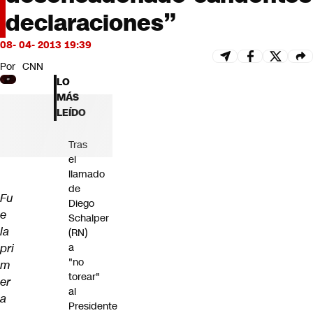
Futuro 360
declaraciones”
Opinión
08- 04- 2013 19:39
Por
CNN
LO
MÁS
LEÍDO
Tras
el
llamado
de
Fu
Diego
e
Schalper
la
(RN)
pri
a
"no
m
torear"
er
al
a
Presidente