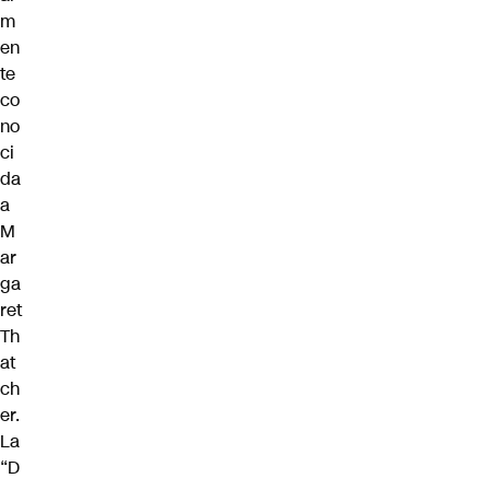
m
en
te
co
no
ci
da
a
M
ar
ga
ret
Th
at
ch
er.
La
“D