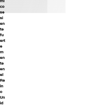
mi
co
se
si
en
te
fu
ert
e
m
en
te
en
el
Re
in
o
Un
id