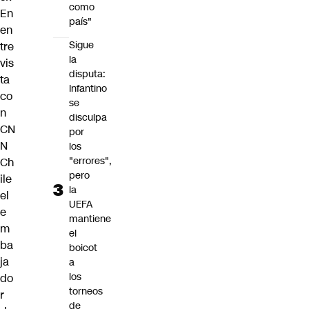
como
En
país"
en
Sigue
tre
la
vis
disputa:
ta
Infantino
co
se
n
disculpa
CN
por
N
los
"errores",
Ch
pero
ile
la
el
UEFA
e
mantiene
m
el
ba
boicot
ja
a
los
do
torneos
r
de