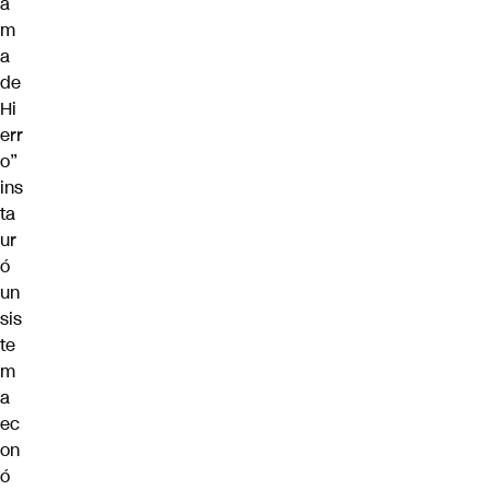
a
m
a
de
Hi
err
o”
ins
ta
ur
ó
un
sis
te
m
a
ec
on
ó