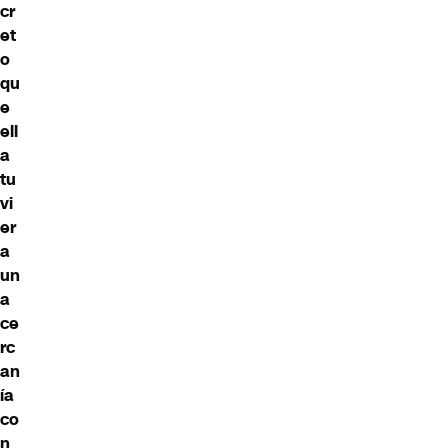
cr
et
o
qu
e
ell
a
tu
vi
er
a
un
a
ce
rc
an
ía
co
n