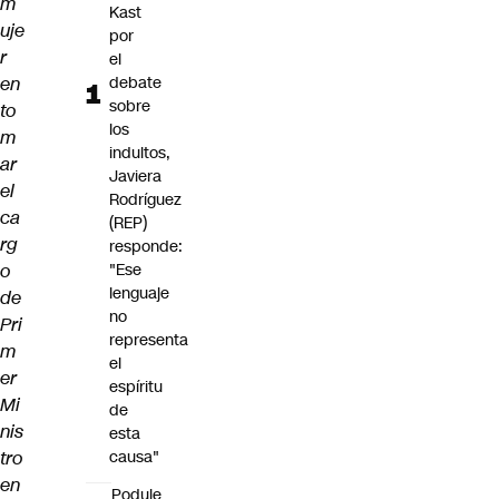
m
Kast
uje
por
r
el
en
debate
sobre
to
los
m
indultos,
ar
Javiera
el
Rodríguez
ca
(REP)
rg
responde:
o
"Ese
lenguaje
de
no
Pri
representa
m
el
er
espíritu
Mi
de
nis
esta
tro
causa"
en
Poduje