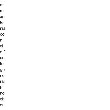
e
m
an
te
nía
co
n
el
dif
un
to
ge
ne
ral
Pi
no
ch
et,