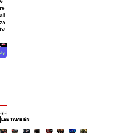
e
re
ali
za
ba
.
LEE TAMBIÉN