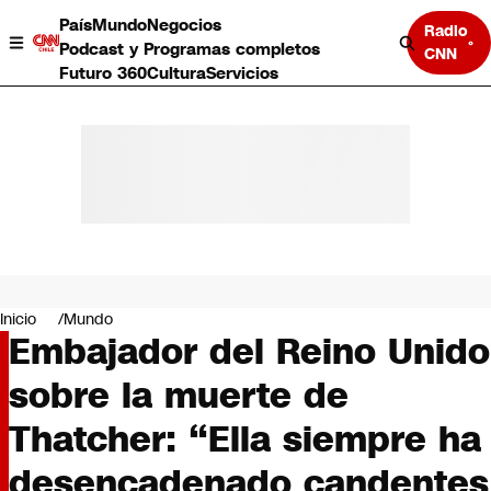
País
Mundo
Negocios
Radio
Podcast y Programas completos
CNN
Futuro 360
Cultura
Servicios
País
Mundo
Negocios
Inicio
Mundo
Embajador del Reino Unido
Deportes
Programas completos
sobre la muerte de
Cultura
Servicios
Thatcher: “Ella siempre ha
Bits
CNN Data
desencadenado candentes
CNN tiempo