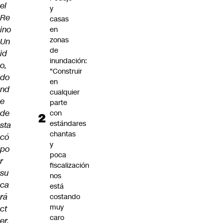
el
y
Re
casas
ino
en
zonas
Un
de
id
inundación:
o,
"Construir
do
en
nd
cualquier
e
parte
de
con
estándares
sta
chantas
có
y
po
poca
r
fiscalización
su
nos
ca
está
rá
costando
muy
ct
caro
er.