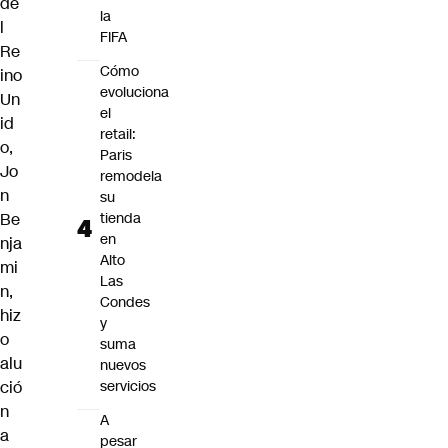
de
la
l
FIFA
Re
Cómo
ino
evoluciona
Un
el
id
retail:
o,
Paris
Jo
remodela
n
su
Be
tienda
en
nja
Alto
mi
Las
n,
Condes
hiz
y
o
suma
alu
nuevos
ció
servicios
n
A
a
pesar