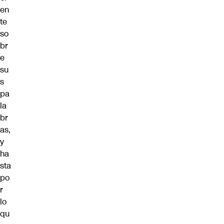
en
te
so
br
e
su
s
pa
la
br
as,
y
ha
sta
po
r
lo
qu