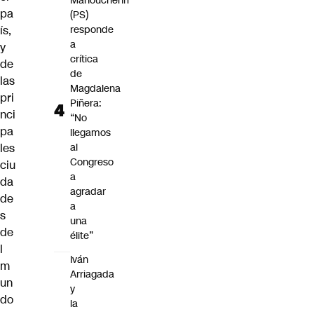
Manouchehri
pa
(PS)
ís,
responde
a
y
crítica
de
de
las
Magdalena
pri
Piñera:
nci
“No
pa
llegamos
les
al
Congreso
ciu
a
da
agradar
de
a
s
una
de
élite”
l
Iván
m
Arriagada
un
y
do
la