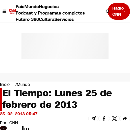
País
Mundo
Negocios
Radio
Podcast y Programas completos
CNN
Futuro 360
Cultura
Servicios
País
Mundo
Negocios
Inicio
Mundo
El Tiempo: Lunes 25 de
Deportes
Programas completos
febrero de 2013
Cultura
Servicios
25- 02- 2013 05:47
Bits
CNN Data
Por
CNN
CNN tiempo
LO