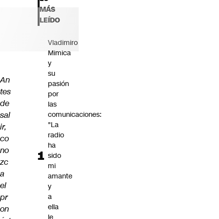
Futuro 360
MÁS
Opinión
LEÍDO
Vladimiro
Mimica
y
su
An
pasión
tes
por
de
las
sal
comunicaciones:
"La
ir,
radio
co
ha
no
sido
zc
mi
a
amante
el
y
pr
a
ella
on
le