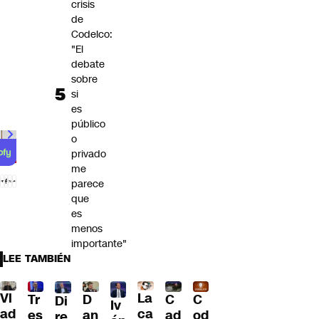
crisis
de
Codelco:
"El
debate
sobre
si
es
público
o
privado
me
parece
que
es
menos
importante"
LEE TAMBIÉN
Vl
La
Tr
D
C
C
Di
Iv
ad
ca
es
an
ad
od
re