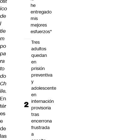
óst
he
ico
entregado
de
mis
l
mejores
tie
esfuerzos"
m
Tres
po
adultos
pa
quedan
ra
en
to
prisión
preventiva
do
y
Ch
adolescente
ile.
en
En
internación
tér
provisoria
es
tras
e
encerrona
frustrada
de
a
las