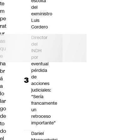
escolta
te
del
m
exministro
pe
Luis
rat
Cordero
ur
Director
as
del
qu
INDH
e
por
ha
eventual
pérdida
br
de
á
acciones
a
judiciales:
lo
"Sería
lar
francamente
go
un
de
retroceso
importante"
to
do
Daniel
el