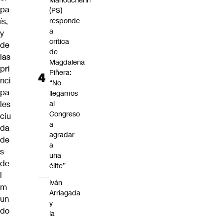
Manouchehri
pa
(PS)
ís,
responde
a
y
crítica
de
de
las
Magdalena
pri
Piñera:
nci
“No
pa
llegamos
les
al
Congreso
ciu
a
da
agradar
de
a
s
una
de
élite”
l
Iván
m
Arriagada
un
y
do
la