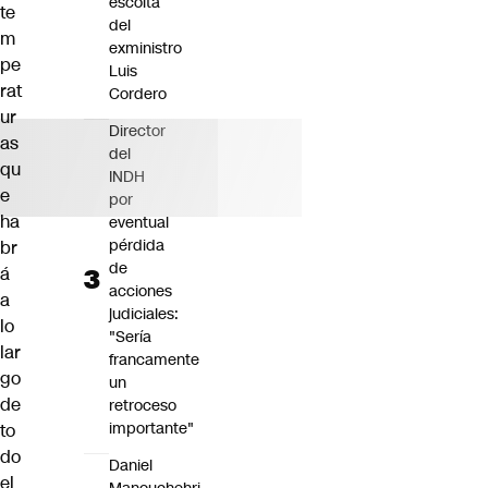
escolta
te
del
m
exministro
pe
Luis
rat
Cordero
ur
Director
as
del
qu
INDH
e
por
ha
eventual
pérdida
br
de
á
acciones
a
judiciales:
lo
"Sería
lar
francamente
go
un
de
retroceso
importante"
to
do
Daniel
el