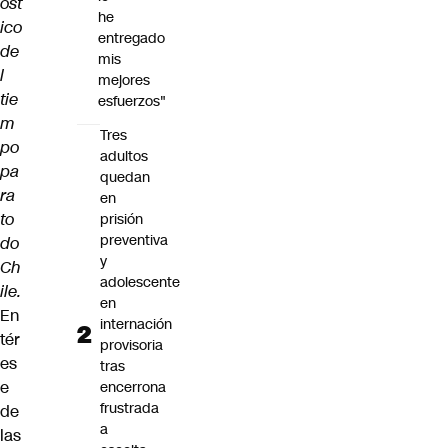
óst
he
ico
entregado
de
mis
l
mejores
tie
esfuerzos"
m
Tres
po
adultos
pa
quedan
ra
en
to
prisión
preventiva
do
y
Ch
adolescente
ile.
en
En
internación
tér
provisoria
es
tras
e
encerrona
frustrada
de
a
las