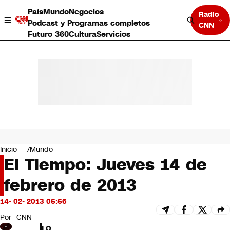
País
Mundo
Negocios
Radio
Podcast y Programas completos
CNN
Futuro 360
Cultura
Servicios
País
Mundo
Negocios
Inicio
Mundo
El Tiempo: Jueves 14 de
Deportes
Programas completos
febrero de 2013
Cultura
Servicios
14- 02- 2013 05:56
Bits
CNN Data
Por
CNN
CNN tiempo
LO