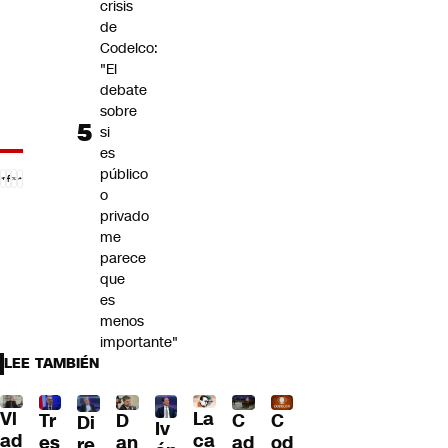
crisis
de
Codelco:
"El
debate
sobre
si
es
público
o
privado
me
parece
que
es
menos
importante"
LEE TAMBIÉN
Vl
La
Tr
D
C
C
Di
Iv
ad
ca
es
an
ad
od
re