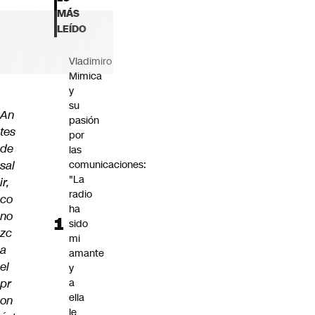
Futuro 360
MÁS
Opinión
LEÍDO
Vladimiro
Mimica
y
su
An
pasión
tes
por
de
las
sal
comunicaciones:
"La
ir,
radio
co
ha
no
sido
zc
mi
a
amante
el
y
pr
a
ella
on
le