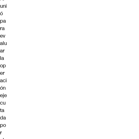
uni
ó
pa
ra
ev
alu
ar
la
op
er
aci
ón
eje
cu
ta
da
po
r