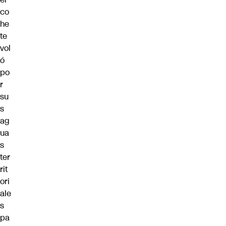
co
he
te
vol
ó
po
r
su
s
ag
ua
s
ter
rit
ori
ale
s
pa