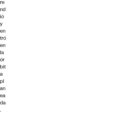
re
nd
ió
y
en
tró
en
la
ór
bit
a
pl
an
ea
da
.