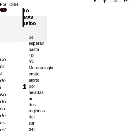
Por
CNN
Futuro 360
LO
Opinión
MÁS
LEÍDO
Se
esperan
hasta
-12
Co
°C:
re
Meteorología
a
emite
de
alerta
por
l
heladas
No
en
rte
dos
se
regiones
de
del
fie
sur
nd
del