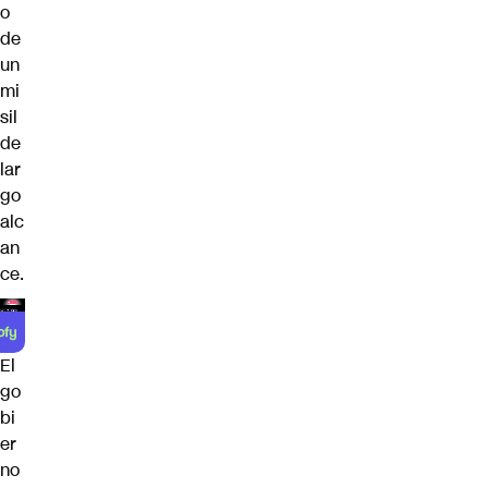
o
de
un
mi
sil
de
lar
go
alc
an
ce.
El
go
bi
er
no