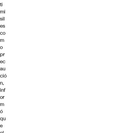
ti
mi
sil
es
co
m
o
pr
ec
au
ció
n,
inf
or
m
ó
qu
e
el