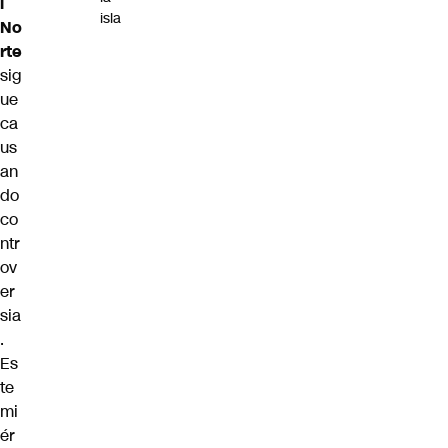
l
isla
No
rte
sig
ue
ca
us
an
do
co
ntr
ov
er
sia
.
Es
te
mi
ér