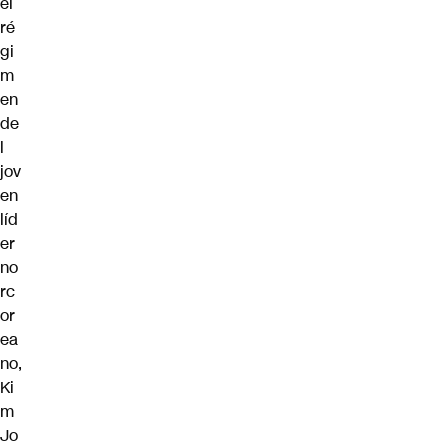
el
ré
gi
m
en
de
l
jov
en
líd
er
no
rc
or
ea
no,
Ki
m
Jo