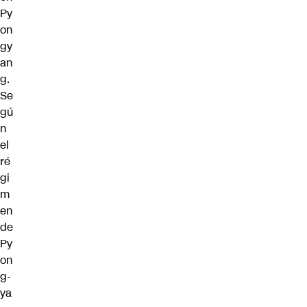
Py
on
gy
an
g.
Se
gú
n
el
ré
gi
m
en
de
Py
on
g-
ya