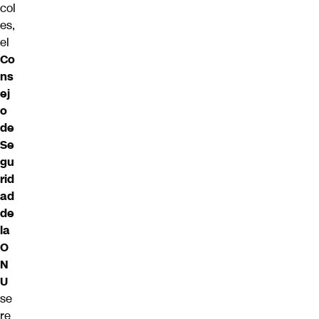
col
es,
el
Co
ns
ej
o
de
Se
gu
rid
ad
de
la
O
N
U
se
re