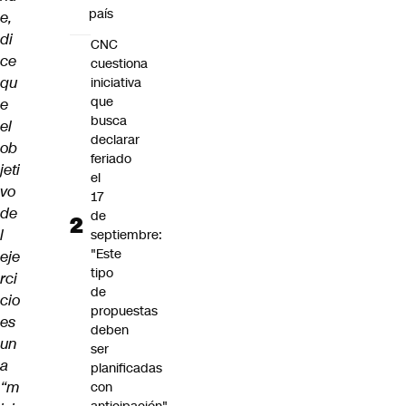
país
e,
di
CNC
ce
cuestiona
qu
iniciativa
que
e
busca
el
declarar
ob
feriado
jeti
el
vo
17
de
de
l
septiembre:
"Este
eje
tipo
rci
de
cio
propuestas
es
deben
un
ser
a
planificadas
“m
con