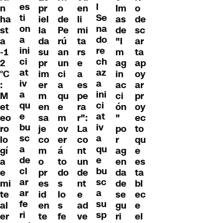
es
l
n
pr
o
en
Im
o
ti
Se
ha
iel
de
li
as
de
on
na
st
la
Pe
mi
de
sc
a
do
a
da
rú
ta
"I
ar
ini
re
-1
su
an
rs
m
ta
ci
ch
2
pr
un
e
ag
ap
at
az
°C
im
ci
a
in
oy
iv
a
:
er
a
es
ac
ar
a
ini
M
m
qu
pe
ci
pr
qu
ci
et
en
e
ra
ón
oy
e
at
eo
sa
m
r":
"
ec
bu
iv
ro
je
ov
La
po
to
sc
a
lo
co
er
co
r
qu
a
qu
gí
m
á
nt
ag
e
de
e
a
o
to
un
en
es
cl
bu
e
pr
do
de
da
ta
ar
sc
mi
es
s
nt
de
bl
ar
a
te
id
lo
e
se
ec
fe
su
al
en
s
ad
gu
e
ri
sp
er
te
fe
ve
ri
el