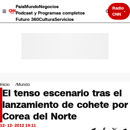
País
Mundo
Negocios
Radio
Podcast y Programas completos
CNN
Futuro 360
Cultura
Servicios
País
Mundo
Negocios
Inicio
Mundo
El tenso escenario tras el
Deportes
Programas completos
lanzamiento de cohete por
Cultura
Servicios
Corea del Norte
Bits
CNN Data
12- 12- 2012 19:11
CNN tiempo