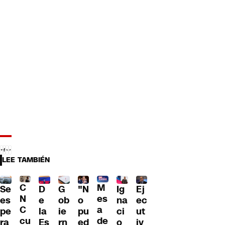
LEE TAMBIÉN
C
M
Se
D
G
"N
Ig
Ej
N
es
es
e
ob
o
na
ec
C
a
pe
la
ie
pu
ci
ut
cu
de
ra
Es
rn
ed
o
iv