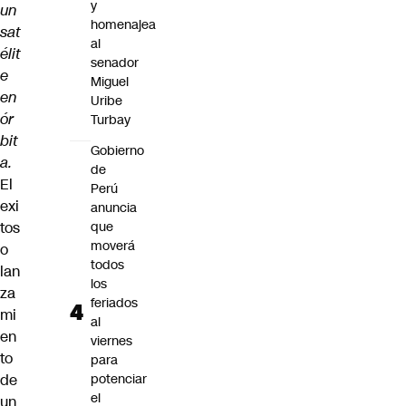
y
un
homenajea
sat
al
élit
senador
e
Miguel
en
Uribe
ór
Turbay
bit
Gobierno
a.
de
El
Perú
exi
anuncia
tos
que
moverá
o
todos
lan
los
za
feriados
mi
al
en
viernes
to
para
de
potenciar
el
un