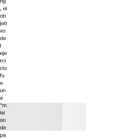
ng
, el
ob
jeti
vo
de
l
eje
rci
cio
fu
e
un
a
“m
isi
ón
de
pa