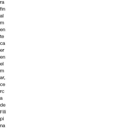
ra
fin
al
m
en
te
ca
er
en
el
m
ar,
ce
rc
a
de
Fili
pi
na