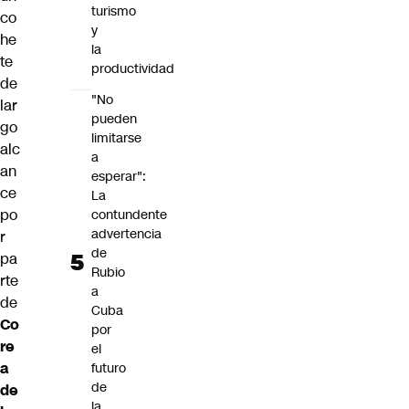
turismo
co
y
he
la
te
productividad
de
"No
lar
pueden
go
limitarse
alc
a
an
esperar":
ce
La
po
contundente
advertencia
r
de
pa
Rubio
rte
a
de
Cuba
Co
por
re
el
a
futuro
de
de
la