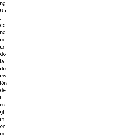
ng
Un
,
co
nd
en
an
do
la
de
cis
ión
de
l
ré
gi
m
en
en