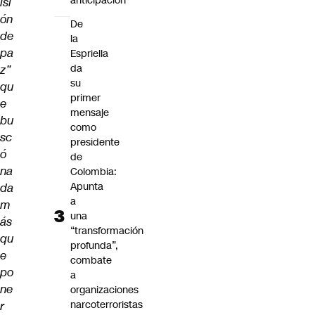
anticipación"
isi
ón
De
de
la
pa
Espriella
da
z”
su
qu
primer
e
mensaje
bu
como
sc
presidente
ó
de
na
Colombia:
Apunta
da
a
m
una
ás
“transformación
qu
profunda”,
e
combate
po
a
ne
organizaciones
narcoterroristas
r