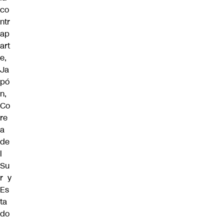
co
ntr
ap
art
e,
Ja
pó
n,
Co
re
a
de
l
Su
r y
Es
ta
do