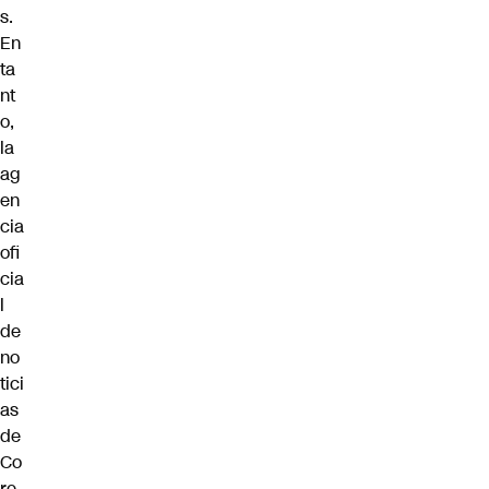
s.
En
ta
nt
o,
la
ag
en
cia
ofi
cia
l
de
no
tici
as
de
Co
re