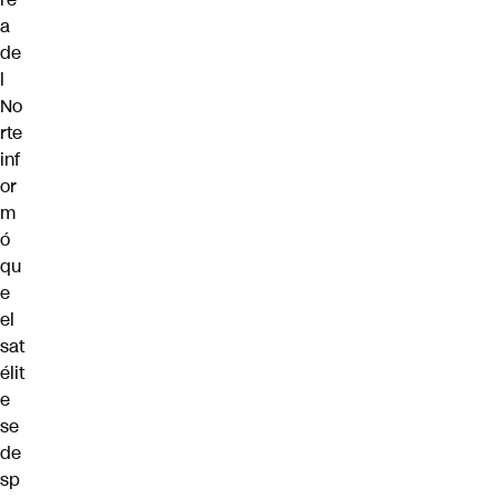
a
de
l
No
rte
inf
or
m
ó
qu
e
el
sat
élit
e
se
de
sp