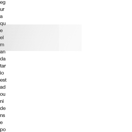
eg
ur
a
qu
e
el
m
an
da
tar
io
est
ad
ou
ni
de
ns
e
po