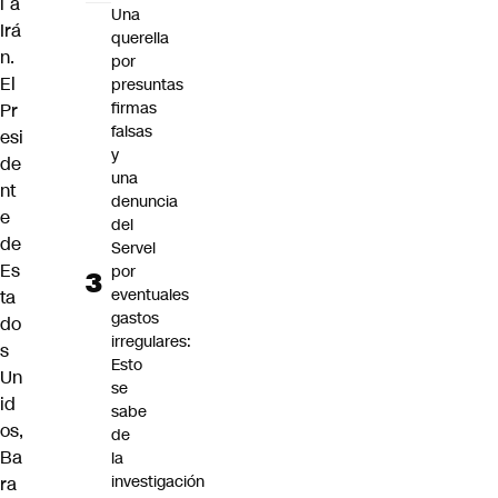
í a
Una
Irá
querella
n.
por
El
presuntas
firmas
Pr
falsas
esi
y
de
una
nt
denuncia
e
del
de
Servel
Es
por
eventuales
ta
gastos
do
irregulares:
s
Esto
Un
se
id
sabe
os,
de
Ba
la
investigación
ra