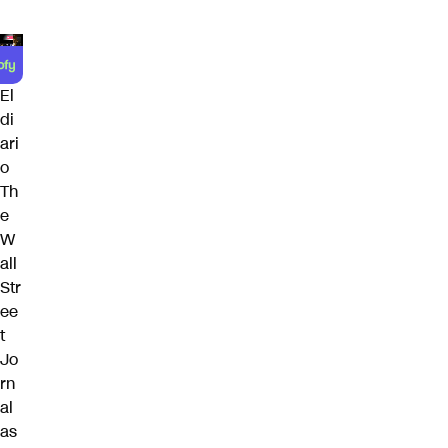
El
di
ari
o
Th
e
W
all
Str
ee
t
Jo
rn
al
as