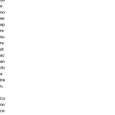
e
no
se
ap
re
su
re
at
ac
an
do
a
Irá
n.
Co
no
ce