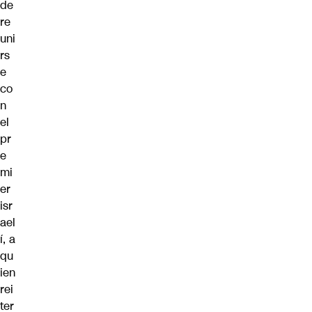
de
re
uni
rs
e
co
n
el
pr
e
mi
er
isr
ael
í, a
qu
ien
rei
ter