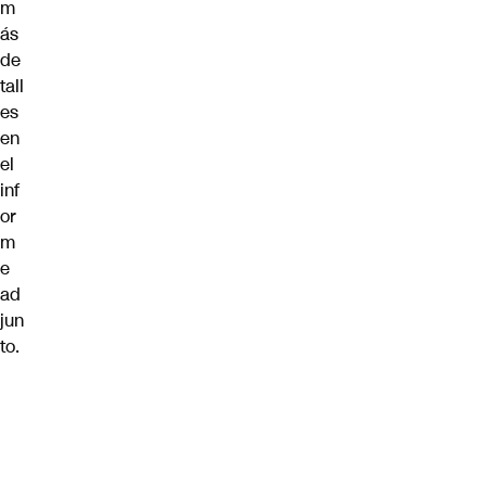
m
ás
de
tall
es
en
el
inf
or
m
e
ad
jun
to.