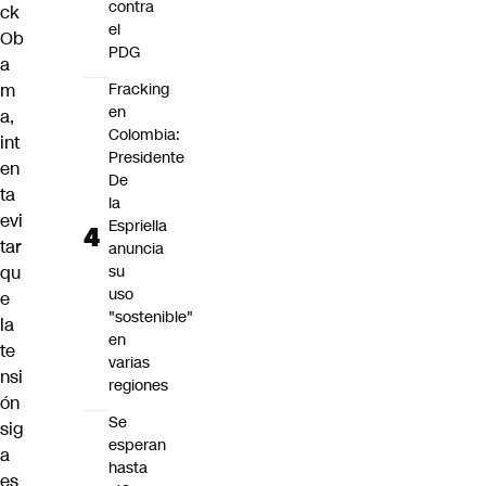
contra
ck
el
Ob
PDG
a
m
Fracking
en
a,
Colombia:
int
Presidente
en
De
ta
la
evi
Espriella
tar
anuncia
qu
su
uso
e
"sostenible"
la
en
te
varias
nsi
regiones
ón
Se
sig
esperan
a
hasta
es