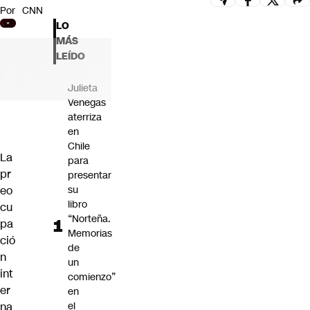
Por
CNN
Futuro 360
LO
Opinión
MÁS
LEÍDO
Julieta
Venegas
aterriza
en
Chile
La
para
pr
presentar
eo
su
libro
cu
“Norteña.
pa
Memorias
ció
de
n
un
int
comienzo”
er
en
na
el