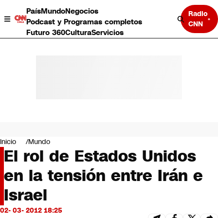
País
Mundo
Negocios
Radio
Podcast y Programas completos
CNN
Futuro 360
Cultura
Servicios
País
Mundo
Negocios
Inicio
Mundo
El rol de Estados Unidos
Deportes
Programas completos
en la tensión entre Irán e
Cultura
Servicios
Israel
Bits
CNN Data
02- 03- 2012 18:25
CNN tiempo