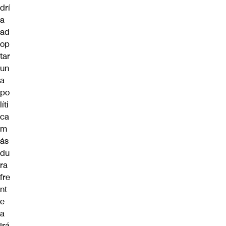
drí
a
ad
op
tar
un
a
po
líti
ca
m
ás
du
ra
fre
nt
e
a
Irá