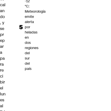
-12
cal
°C:
an
Meteorología
do
emite
alerta
, y
por
se
heladas
pr
en
ep
dos
ar
regiones
a
del
pa
sur
del
ra
país
re
ci
bir
el
lun
es
al