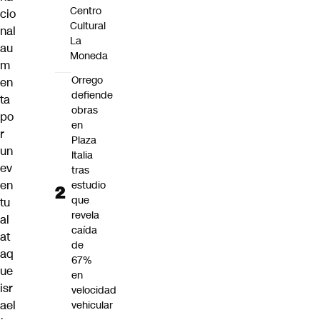
Centro
cio
Cultural
nal
La
au
Moneda
m
Orrego
en
defiende
ta
obras
po
en
r
Plaza
un
Italia
ev
tras
en
estudio
que
tu
revela
al
caída
at
de
aq
67%
ue
en
isr
velocidad
ael
vehicular