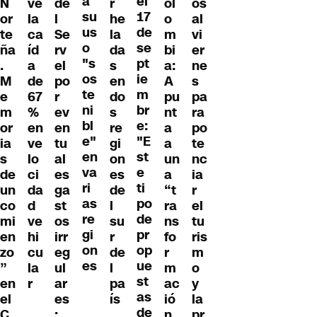
a
el
N
ve
de
r
ol
os
su
17
or
la
l
he
o
al
us
de
te
ca
Se
la
m
vi
o
se
ña
íd
rv
da
bi
er
"s
pt
.
a
el
s
a:
ne
os
ie
M
de
po
en
A
s
te
m
e
67
r
do
pu
pa
ni
br
m
%
ev
s
nt
ra
bl
e:
or
en
en
re
a
po
e"
"E
ia
ve
tu
gi
a
te
en
st
s
lo
al
on
un
nc
va
e
de
ci
es
es
a
ia
ri
ti
un
da
ga
de
“t
r
as
po
co
d
st
l
ra
el
re
de
mi
ve
os
su
ns
tu
gi
pr
en
hi
irr
r
fo
ris
on
op
zo
cu
eg
de
r
m
es
ue
”
la
ul
l
m
o
st
en
r
ar
pa
ac
y
as
el
es
ís
ió
la
de
C
:
n
pr