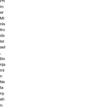
Pri
m
er
Mi
nis
tro
de
Isr
ael
,
Be
nja
mi
n
Ne
ta
ny
ah
u.