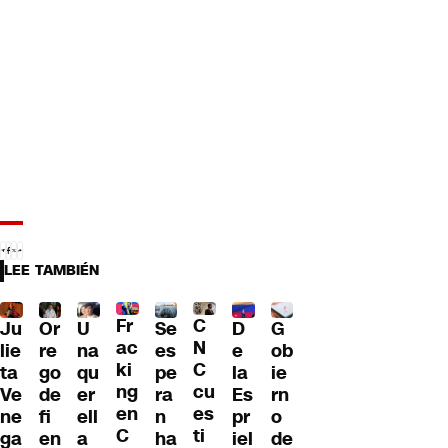
LEE TAMBIÉN
Fr
C
Ju
Or
U
Se
D
G
ac
N
lie
re
na
es
e
ob
ki
C
ta
go
qu
pe
la
ie
ng
cu
Ve
de
er
ra
Es
rn
en
es
ne
fi
ell
n
pr
o
C
ti
ga
en
a
ha
iel
de