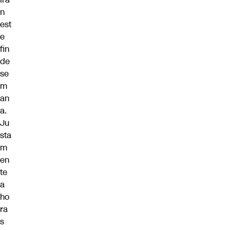
n
est
e
fin
de
se
m
an
a.
Ju
sta
m
en
te
a
ho
ra
s