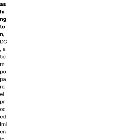
as
hi
ng
to
n
,
DC
, a
tie
m
po
pa
ra
el
pr
oc
ed
imi
en
to