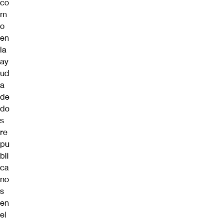
co
m
o
en
la
ay
ud
a
de
do
s
re
pu
bli
ca
no
s
en
el