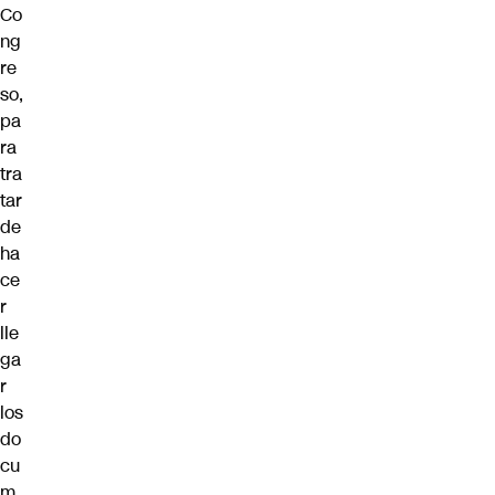
Co
ng
re
so,
pa
ra
tra
tar
de
ha
ce
r
lle
ga
r
los
do
cu
m