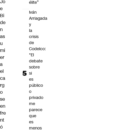
Jo
élite”
e
Iván
Bi
Arriagada
de
y
n
la
as
crisis
de
u
Codelco:
mi
"El
er
debate
a
sobre
el
si
ca
es
rg
público
o
o
privado
se
me
en
parece
fre
que
nt
es
ó
menos