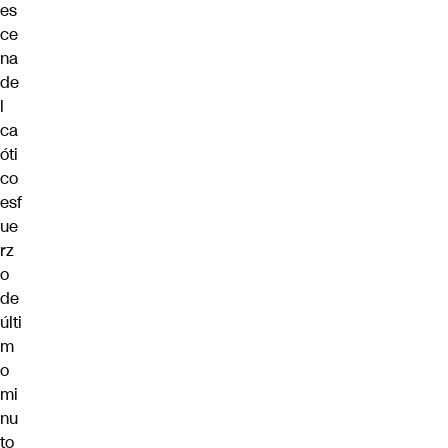
es
ce
na
de
l
ca
óti
co
esf
ue
rz
o
de
últi
m
o
mi
nu
to