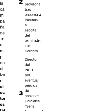
la
provisoria
ca
tras
encerrona
m
frustrada
pa
a
ña
escolta
de
del
Tr
exministro
u
Luis
m
Cordero
p
Director
de
del
util
INDH
iza
por
eventual
r
pérdida
el
de
ec
acciones
tor
judiciales:
es
"Sería
fal