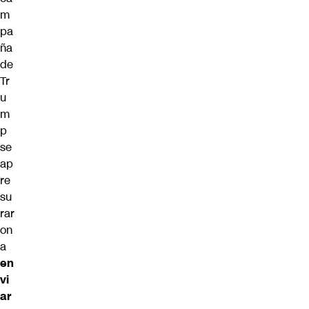
m
pa
ña
de
Tr
u
m
p
se
ap
re
su
rar
on
a
en
vi
ar