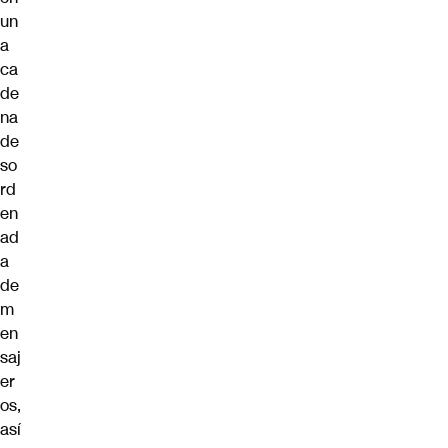
un
a
ca
de
na
de
so
rd
en
ad
a
de
m
en
saj
er
os,
así