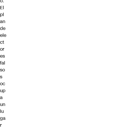
o.
El
pl
an
de
ele
ct
or
es
fal
so
s
oc
up
a
un
lu
ga
r