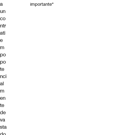
a
importante"
un
co
ntr
ati
e
m
po
po
te
nci
al
m
en
te
de
va
sta
do