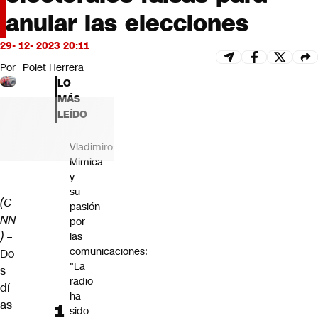
Futuro 360
anular las elecciones
Opinión
29- 12- 2023 20:11
Por
Polet Herrera
LO
MÁS
LEÍDO
Vladimiro
Mimica
y
su
(C
pasión
NN
por
)
–
las
comunicaciones:
Do
"La
s
radio
dí
ha
as
sido