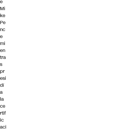
e
Mi
ke
Pe
nc
e
mi
en
tra
s
pr
esi
dí
a
la
ce
rtif
ic
aci