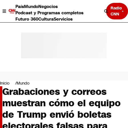
País
Mundo
Negocios
Radio
Podcast y Programas completos
CNN
Futuro 360
Cultura
Servicios
País
Mundo
Negocios
Inicio
Mundo
Grabaciones y correos
Deportes
Programas completos
muestran cómo el equipo
Cultura
Servicios
de Trump envió boletas
Bits
CNN Data
electorales falsas para
CNN tiempo