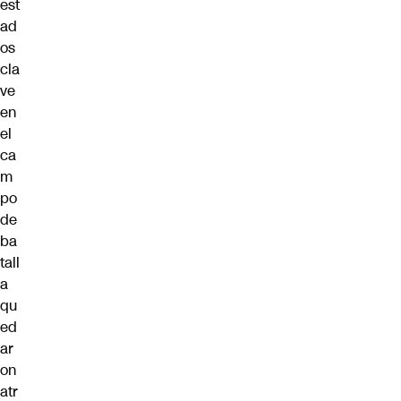
est
ad
os
cla
ve
en
el
ca
m
po
de
ba
tall
a
qu
ed
ar
on
atr