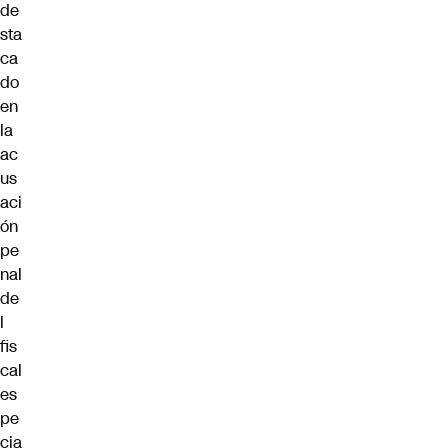
de
sta
ca
do
en
la
ac
us
aci
ón
pe
nal
de
l
fis
cal
es
pe
cia