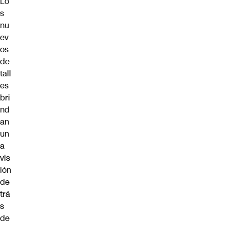
Lo
s
nu
ev
os
de
tall
es
bri
nd
an
un
a
vis
ión
de
trá
s
de