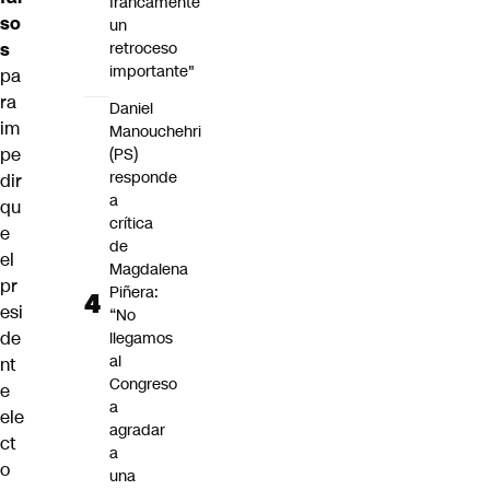
francamente
so
un
retroceso
s
importante"
pa
ra
Daniel
im
Manouchehri
pe
(PS)
responde
dir
a
qu
crítica
e
de
el
Magdalena
pr
Piñera:
esi
“No
de
llegamos
al
nt
Congreso
e
a
ele
agradar
ct
a
o
una