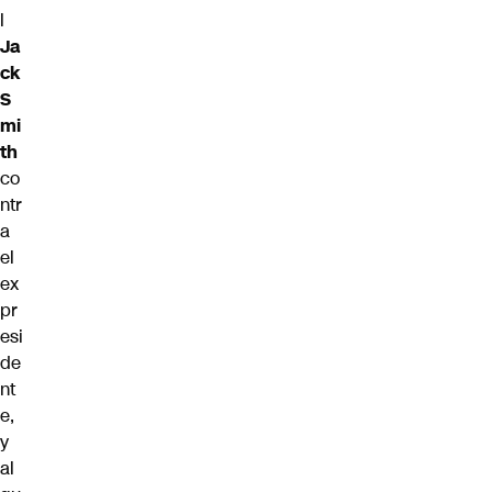
l
Ja
ck
S
mi
th
co
ntr
a
el
ex
pr
esi
de
nt
e,
y
al