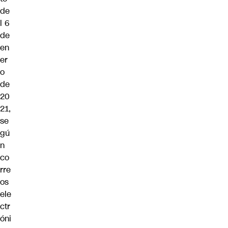
de
l 6
de
en
er
o
de
20
21,
se
gú
n
co
rre
os
ele
ctr
óni