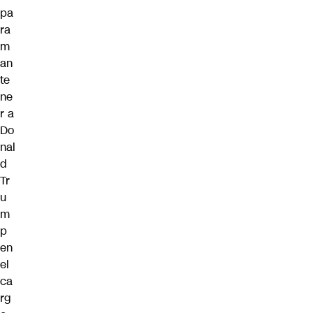
pa
ra
m
an
te
ne
r a
Do
nal
d
Tr
u
m
p
en
el
ca
rg