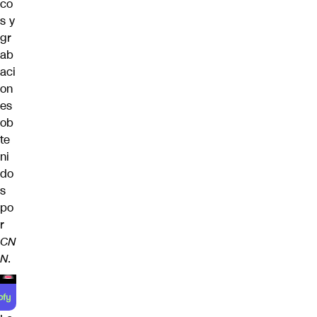
co
s y
gr
ab
aci
on
es
ob
te
ni
do
s
po
r
CN
N
.