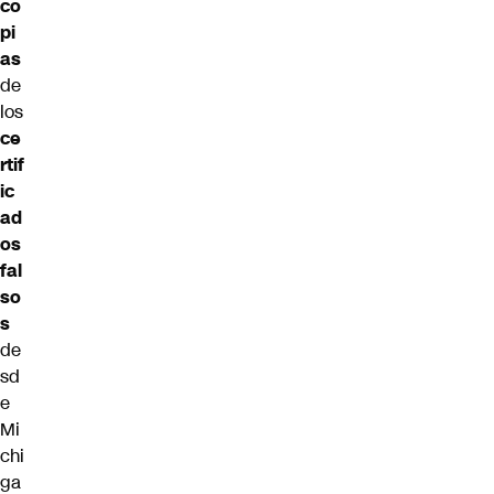
co
pi
as
de
los
ce
rtif
ic
ad
os
fal
so
s
de
sd
e
Mi
chi
ga