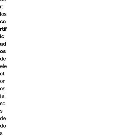
r:
los
ce
rtif
ic
ad
os
de
ele
ct
or
es
fal
so
s
de
do
s