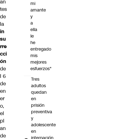
an
mi
tes
amante
de
y
a
la
ella
in
le
su
he
rre
entregado
cci
mis
ón
mejores
de
esfuerzos"
l 6
Tres
de
adultos
en
quedan
er
en
prisión
o,
preventiva
el
y
pl
adolescente
an
en
de
internación