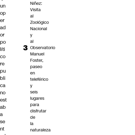
Niñez:
un
Visita
op
al
er
Zoológico
ad
Nacional
or
y
al
po
Observatorio
líti
Manuel
co
Foster,
re
paseo
pu
en
bli
teleférico
ca
y
seis
no
lugares
est
para
ab
disfrutar
a
de
se
la
nt
naturaleza