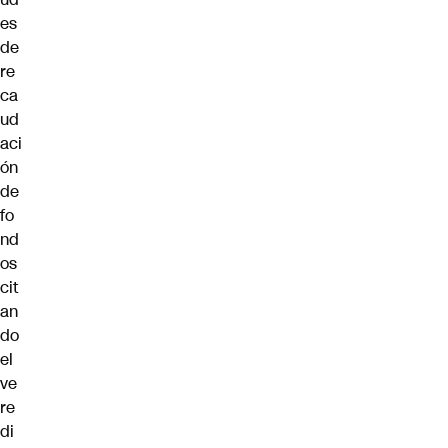
es
de
re
ca
ud
aci
ón
de
fo
nd
os
cit
an
do
el
ve
re
di