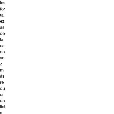
las
for
tal
ez
as
de
la
ca
da
ve
z
m
ás
re
du
ci
da
list
a