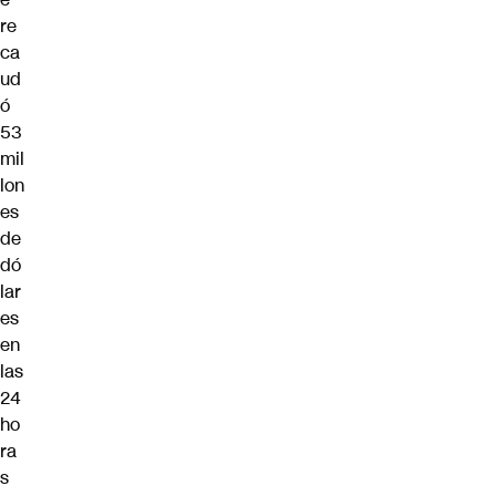
re
ca
ud
ó
53
mil
lon
es
de
dó
lar
es
en
las
24
ho
ra
s