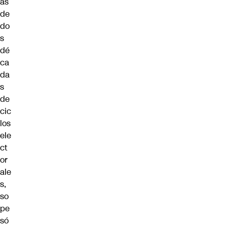
ás
de
do
s
dé
ca
da
s
de
cic
los
ele
ct
or
ale
s,
so
pe
só