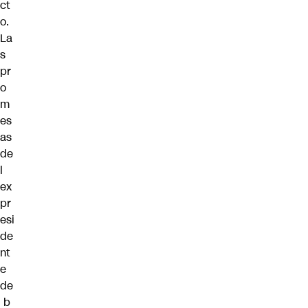
ct
o.
La
s
pr
o
m
es
as
de
l
ex
pr
esi
de
nt
e
de
b