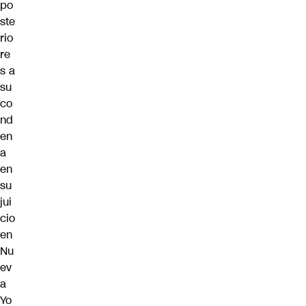
po
ste
rio
re
s a
su
co
nd
en
a
en
su
jui
cio
en
Nu
ev
a
Yo