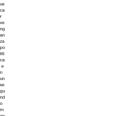
us
ca
r
ve
ng
an
za
po
líti
ca
e
n
un
se
gu
nd
o
m
an