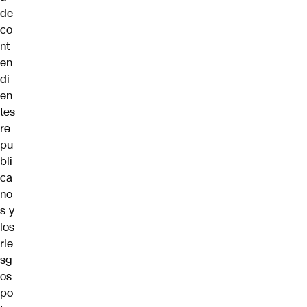
de
co
nt
en
di
en
tes
re
pu
bli
ca
no
s y
los
rie
sg
os
po