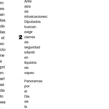
Ante
m
alza
es
de
an
intoxicaciones:
tes
Diputados
de
buscan
las
exigir
cierres
el
de
ec
seguridad
cio
infantil
ne
en
s
líquidos
pri
de
m
vapeo
ari
Panoramas
as
por
de
el
Io
Día
de
wa
la
,