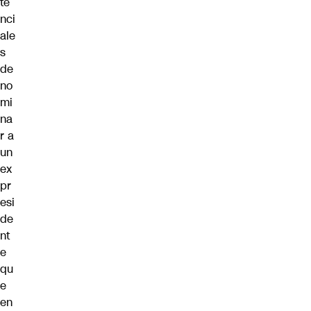
te
nci
ale
s
de
no
mi
na
r a
un
ex
pr
esi
de
nt
e
qu
e
en