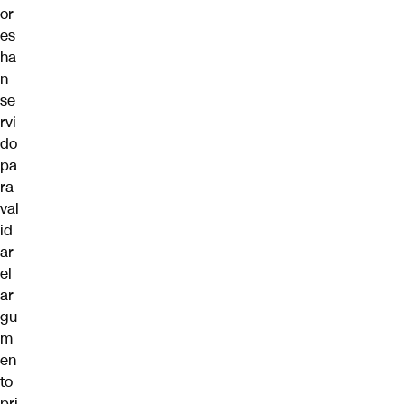
or
es
ha
n
se
rvi
do
pa
ra
val
id
ar
el
ar
gu
m
en
to
pri