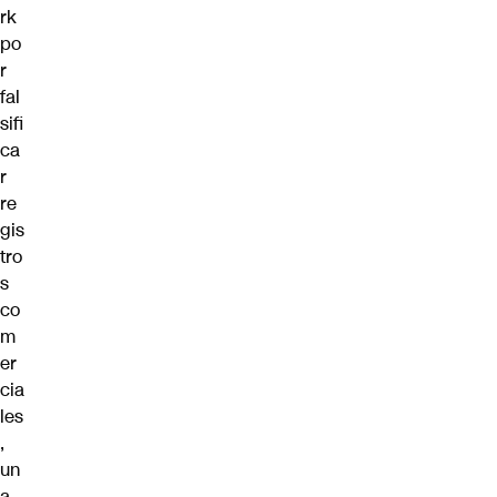
rk
po
r
fal
sifi
ca
r
re
gis
tro
s
co
m
er
cia
les
,
un
a