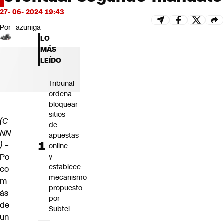
Futuro 360
27- 06- 2024 19:43
Opinión
Por
azuniga
LO
MÁS
LEÍDO
Tribunal
ordena
bloquear
sitios
(C
de
NN
apuestas
) –
online
Po
y
establece
co
mecanismo
m
propuesto
ás
por
de
Subtel
un