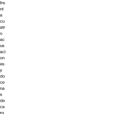
fre
nt
a
cu
atr
o
ac
us
aci
on
es
y
do
ce
na
s
de
ca
rg