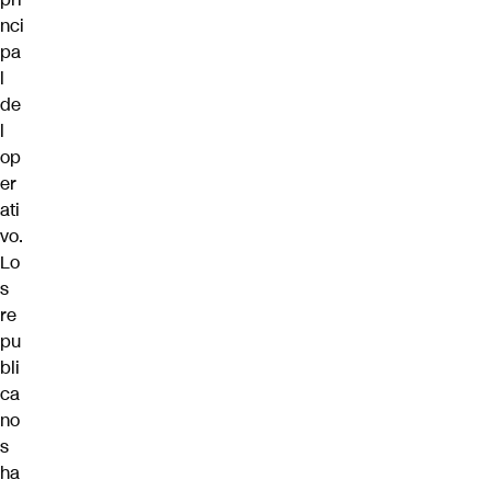
nci
pa
l
de
l
op
er
ati
vo.
Lo
s
re
pu
bli
ca
no
s
ha