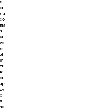
n
ce
rra
do
fila
s
uni
ve
rs
al
m
en
te
en
ap
oy
o
a
su