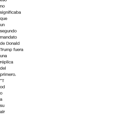
no
significaba
que
un
segundo
mandato
de
Donald
Trump
fuera
una
réplica
del
primero.
“T
od
o
a
su
alr