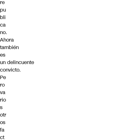
re
pu
bli
ca
no
.
Ahora
también
es
un
delincuente
convicto
.
Pe
ro
va
rio
s
otr
os
fa
ct