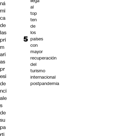
llega
ná
al
mi
top
ca
ten
de
de
las
los
países
pri
con
m
mayor
ari
recuperación
as
del
pr
turismo
esi
internacional
de
postpandemia
nci
ale
s
de
su
pa
rti