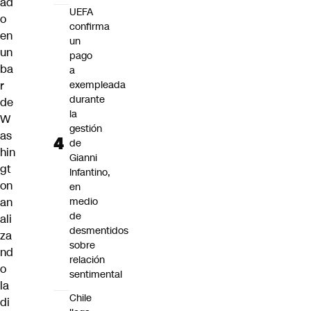
ad
UEFA
o
confirma
en
un
un
pago
ba
a
r
exempleada
durante
de
la
W
gestión
as
de
hin
Gianni
gt
Infantino,
on
en
an
medio
de
ali
desmentidos
za
sobre
nd
relación
o
sentimental
la
Chile
di