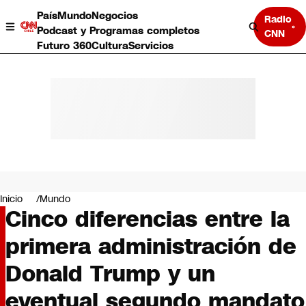
País
Mundo
Negocios
Radio
Podcast y Programas completos
CNN
Futuro 360
Cultura
Servicios
País
Mundo
Negocios
Inicio
Mundo
Cinco diferencias entre la
Deportes
Programas completos
primera administración de
Cultura
Servicios
Donald Trump y un
Bits
CNN Data
eventual segundo mandato
CNN tiempo