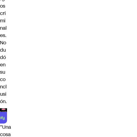
os
cri
mi
nal
es.
No
du
dó
en
su
co
ncl
usi
ón.
“Una
cosa