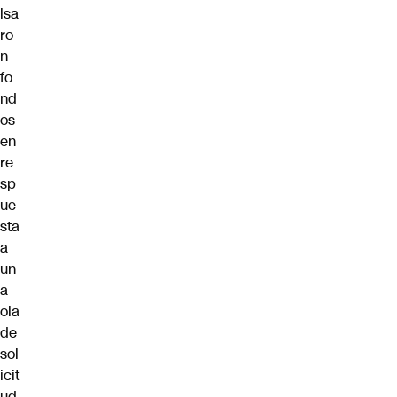
lsa
ro
n
fo
nd
os
en
re
sp
ue
sta
a
un
a
ola
de
sol
icit
ud