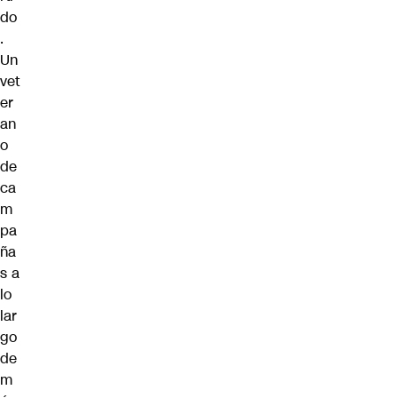
do
.
Un
vet
er
an
o
de
ca
m
pa
ña
s a
lo
lar
go
de
m