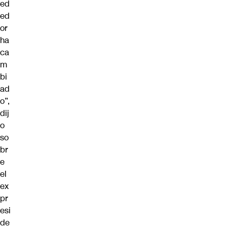
ed
ed
or
ha
ca
m
bi
ad
o”,
dij
o
so
br
e
el
ex
pr
esi
de