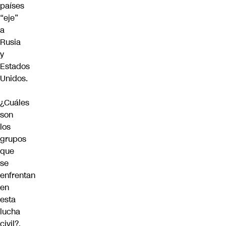
países
“eje”
a
Rusia
y
Estados
Unidos.
¿Cuáles
son
los
grupos
que
se
enfrentan
en
esta
lucha
civil?.