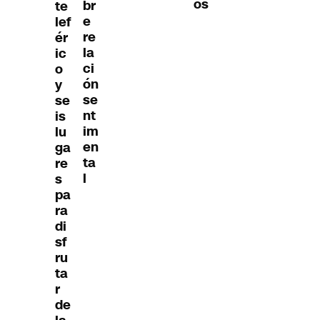
os
br
te
e
lef
re
ér
la
ic
ci
o
ón
y
se
se
nt
is
im
lu
en
ga
ta
re
l
s
pa
ra
di
sf
ru
ta
r
de