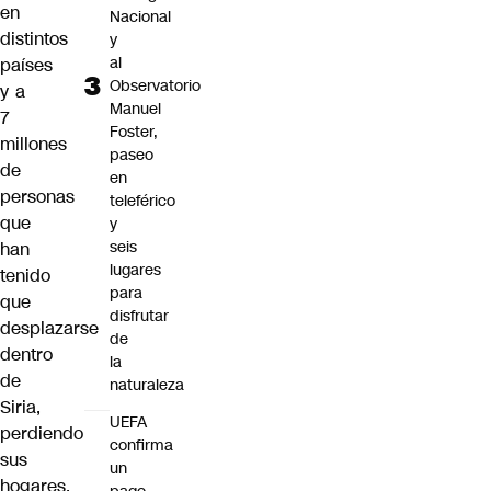
en
Nacional
distintos
y
al
países
Observatorio
y a
Manuel
7
Foster,
millones
paseo
de
en
personas
teleférico
que
y
seis
han
lugares
tenido
para
que
disfrutar
desplazarse
de
dentro
la
de
naturaleza
Siria,
UEFA
perdiendo
confirma
sus
un
hogares.