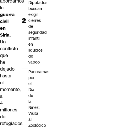
abordamos
Diputados
la
buscan
guerra
exigir
cierres
civil
de
en
seguridad
Siria
.
infantil
Un
en
conflicto
líquidos
que
de
ha
vapeo
dejado,
Panoramas
hasta
por
el
el
momento,
Día
de
a
la
4
Niñez:
millones
Visita
de
al
refugiados
Zoológico