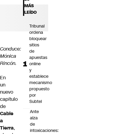
Futuro 360
MÁS
Opinión
LEÍDO
Tribunal
ordena
bloquear
sitios
Conduce:
de
Mónica
apuestas
Rincón.
online
y
establece
En
mecanismo
un
propuesto
nuevo
por
capítulo
Subtel
de
Ante
Cable
alza
a
de
Tierra
,
intoxicaciones: