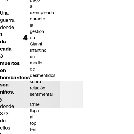
pago
a
Una
exempleada
durante
guerra
la
donde
gestión
1
de
de
Gianni
cada
Infantino,
3
en
muertos
medio
de
en
desmentidos
bombardeos
sobre
son
relación
niños
,
sentimental
y
Chile
donde
llega
873
al
de
top
ellos
ten