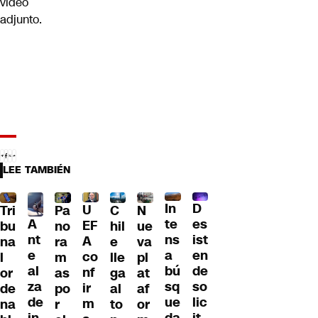
video
adjunto.
LEE TAMBIÉN
D
In
U
Tri
Pa
C
N
A
es
te
EF
bu
no
hil
ue
nt
ist
ns
A
na
ra
e
va
e
en
a
co
l
m
lle
pl
al
de
bú
nf
or
as
ga
at
za
so
sq
ir
de
po
al
af
de
lic
ue
m
na
r
to
or
in