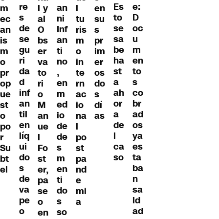
re
e:
Es
an
m
l y
l
en
s
D
to
ni
ec
al
tu
su
de
oc
se
Inf
an
O
ris
s
se
u
sa
an
is
bs
m
pr
gu
m
be
ti
m
er
o
im
ri
en
ha
no
o
va
in
er
da
to
st
,
pr
to
te
os
d
s
a
en
op
ri
rn
do
inf
co
ah
m
ue
o
ac
s
an
br
or
ed
st
M
io
dí
til
ad
a
io
o
an
na
as
en
os
de
de
po
ue
l
líq
ya
l
de
r
l
po
ui
es
ca
s
Su
Fo
st
do
ta
so
m
bt
st
pa
s
ba
en
el
er,
nd
de
n
ti
pa
e
va
sa
do
se
mi
pe
ld
s
o
a
o
ad
so
en