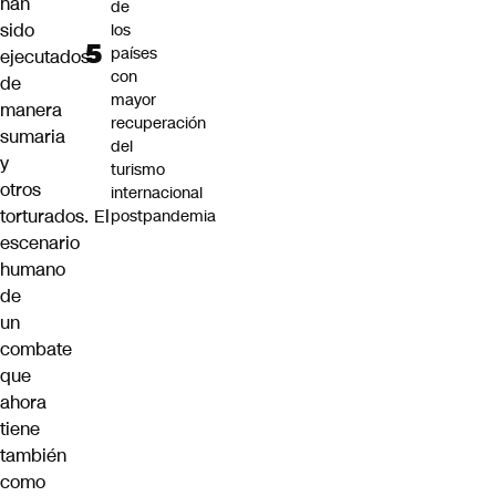
han
de
sido
los
países
ejecutados
con
de
mayor
manera
recuperación
sumaria
del
y
turismo
otros
internacional
torturados.
El
postpandemia
escenario
humano
de
un
combate
que
ahora
tiene
también
como