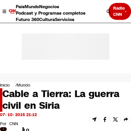
País
Mundo
Negocios
Radio
Podcast y Programas completos
CNN
Futuro 360
Cultura
Servicios
País
Mundo
Negocios
Inicio
Mundo
Cable a Tierra: La guerra
Deportes
Programas completos
civil en Siria
Cultura
Servicios
07- 10- 2015 21:12
Bits
CNN Data
Por
CNN
CNN tiempo
LO