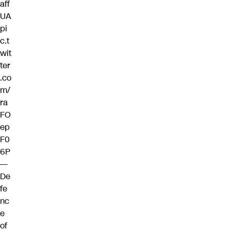
aff
UA
pi
c.t
wit
ter
.co
m/
ra
FO
ep
F0
6P
—
De
fe
nc
e
of