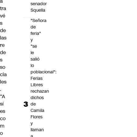
a
senador
tra
Squella
vé
"Señora
s
de
de
feria"
las
y
re
"se
de
le
salió
s
lo
so
poblacional":
cia
Ferias
les
Libres
.
rechazan
“A
dichos
sí
de
Camila
es
Flores
co
y
m
llaman
o
a