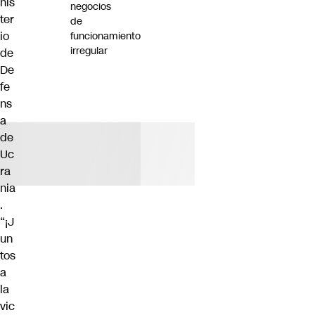
nis
negocios
ter
de
io
funcionamiento
irregular
de
De
fe
ns
a
de
Uc
ra
nia
.
“¡J
un
tos
a
la
vic