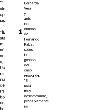
””
Bernarda
sin
Vera
y
op
ante
sis
las
=”
críticas
”]E
de
sta
Fernando
m
Rabat
añ
sobre
la
an
gestión
a,
del
Uc
caso
ra
responde:
nia
"Él
de
está
rri
muy
desinformado,
bó
probablemente
un
no
hel