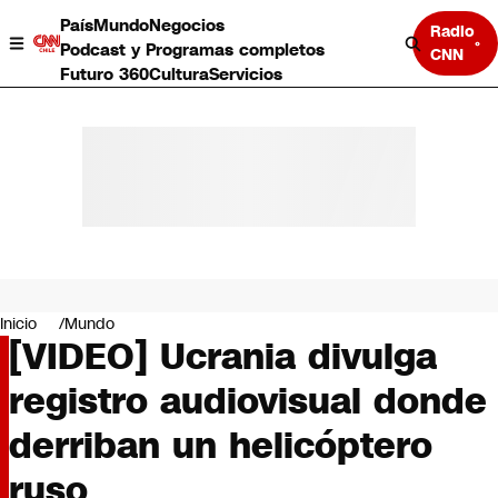
País
Mundo
Negocios
Radio
Podcast y Programas completos
CNN
Futuro 360
Cultura
Servicios
País
Mundo
Negocios
Inicio
Mundo
[VIDEO] Ucrania divulga
Deportes
Programas completos
registro audiovisual donde
Cultura
Servicios
derriban un helicóptero
Bits
CNN Data
ruso
CNN tiempo