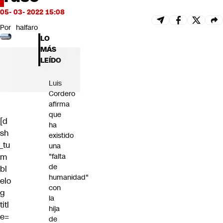
Futuro 360
05- 03- 2022 15:08
Opinión
Por
halfaro
LO
MÁS
LEÍDO
Luis
Cordero
afirma
que
[d
ha
sh
existido
_tu
una
m
"falta
de
bl
humanidad"
elo
con
g
la
titl
hija
e=
de