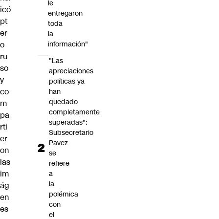
le
icó
entregaron
pt
toda
er
la
o
información"
ru
"Las
so
apreciaciones
y
políticas ya
co
han
quedado
m
completamente
pa
superadas":
rti
Subsecretario
er
Pavez
on
se
las
refiere
im
a
la
ág
polémica
en
con
es
el