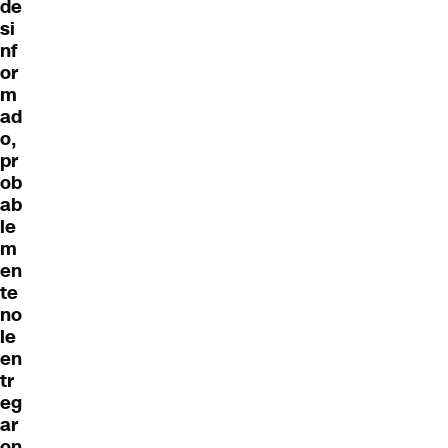
de
si
nf
or
m
ad
o,
pr
ob
ab
le
m
en
te
no
le
en
tr
eg
ar
on