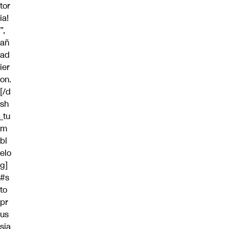
tor
ia!
”,
añ
ad
ier
on.
[/d
sh
_tu
m
bl
elo
g]
#s
to
pr
us
sia