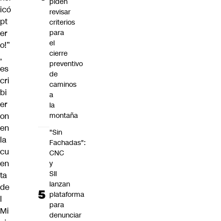
piden
icó
revisar
pt
criterios
er
para
el
o!”
cierre
,
preventivo
es
de
cri
caminos
bi
a
er
la
on
montaña
en
"Sin
la
Fachadas":
cu
CNC
en
y
SII
ta
lanzan
de
plataforma
l
para
Mi
denunciar