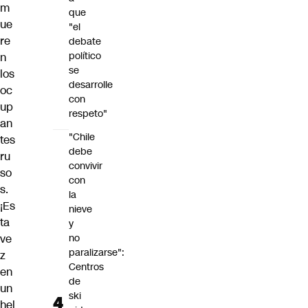
m
que
ue
"el
re
debate
político
n
se
los
desarrolle
oc
con
up
respeto"
an
"Chile
tes
debe
ru
convivir
so
con
s.
la
¡Es
nieve
ta
y
ve
no
paralizarse":
z
Centros
en
de
un
ski
hel