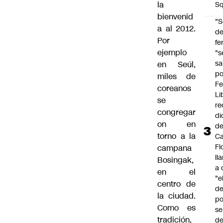
la
Sq
bienvenid
"S
a al 2012.
d
Por
fe
ejemplo
"s
sa
en Seúl,
po
miles de
Fe
coreanos
Li
se
re
congregar
di
on en
d
torno a la
Ca
Fl
campana
ll
Bosingak,
a 
en el
"e
centro de
d
la ciudad.
po
Como es
se
tradición,
de