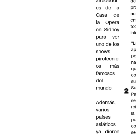
alrededor
de
es de la
pr
no
Casa de
en
la Opera
to
en Sidney
in
para ver
"L
uno de los
ap
shows
po
pirotécnic
h
os más
q
famosos
c
del
su
mundo.
Su
P
se
Además,
re
varios
la
países
po
asiáticos
co
ya dieron
se