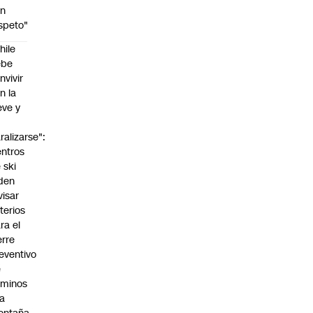
on
speto"
hile
ebe
nvivir
n la
eve y
o
ralizarse":
ntros
 ski
den
visar
iterios
ra el
erre
eventivo
e
aminos
la