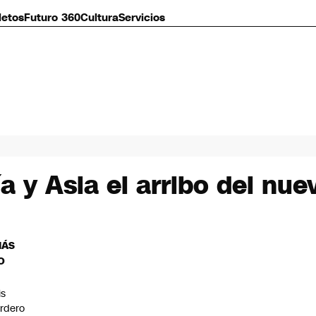
letos
Futuro 360
Cultura
Servicios
a y Asia el arribo del nue
MÁS
O
is
rdero