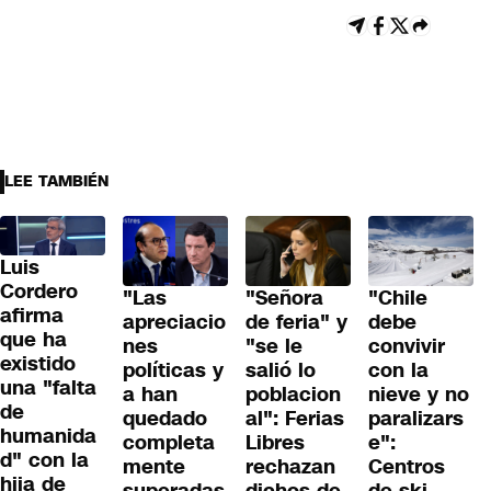
LEE TAMBIÉN
Luis
Cordero
"Las
"Señora
"Chile
afirma
apreciacio
de feria" y
debe
que ha
nes
"se le
convivir
existido
políticas y
salió lo
con la
una "falta
a han
poblacion
nieve y no
de
quedado
al": Ferias
paralizars
humanida
completa
Libres
e":
d" con la
mente
rechazan
Centros
hija de