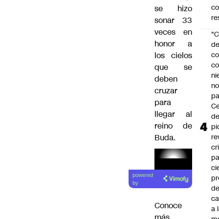
c
se hizo
re
sonar 33
veces en
"C
honor a
d
los cielos
co
co
que se
ni
deben
n
cruzar
pa
para
Ce
llegar al
de
reino de
pi
Buda.
re
cr
pa
ci
powered
pr
by
d
c
Conoce
a 
más