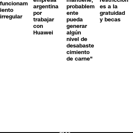
empresa
mantiene,
restriccion
funcionam
argentina
probablem
es a la
iento
por
ente
gratuidad
irregular
trabajar
pueda
y becas
con
generar
Huawei
algún
nivel de
desabaste
cimiento
de carne"