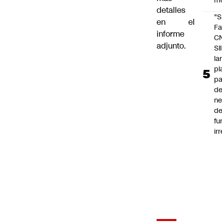
m
detalles
"S
en el
Fa
informe
C
adjunto.
SII
la
pl
pa
de
ne
d
fu
ir