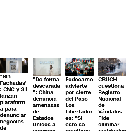
"Sin
"De forma
Fedecarne
CRUCH
Fachadas"
descarada
advierte
cuestiona
: CNC y SII
": China
por cierre
Registro
lanzan
denuncia
del Paso
Nacional
plataform
amenazas
Los
de
a para
de
Libertador
Vándalos:
denunciar
Estados
es: "Si
Pide
negocios
Unidos a
esto se
eliminar
de