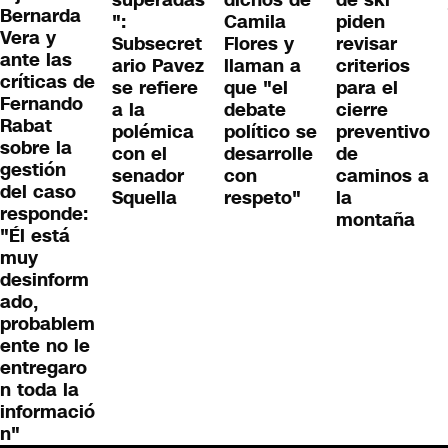
superadas
dichos de
de ski
Bernarda
":
Camila
piden
Vera y
Subsecret
Flores y
revisar
ante las
ario Pavez
llaman a
criterios
críticas de
se refiere
que "el
para el
Fernando
a la
debate
cierre
Rabat
polémica
político se
preventivo
sobre la
con el
desarrolle
de
gestión
senador
con
caminos a
del caso
Squella
respeto"
la
responde:
montaña
"Él está
muy
desinform
ado,
probablem
ente no le
entregaro
n toda la
informació
n"