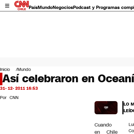
País
Mundo
Negocios
Podcast y Programas comp
País
Mundo
Inicio
Mundo
Negocios
Así celebraron en Oceaní
Deportes
Programas completos
31- 12- 2011 16:53
Cultura
Por
CNN
Servicios
LO 
Bits
LEÍD
CNN Data
CNN tiempo
Cuando
Lu
Futuro 360
Co
en Chile
Opinión