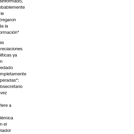
sinformado,
obablemente
 le
tregaron
da la
formación"
as
reciaciones
líticas ya
an
uedado
ompletamente
peradas":
bsecretario
avez
fiere a
lémica
n el
nador