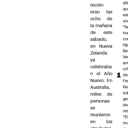
af
recién
qu
eran las
ex
ocho de
un
la mañana
"f
de este
hu
sábado,
co
hi
en Nueva
Be
Zelanda
Ve
ya
an
celebraba
cr
n el Año
de
Nuevo. En
Fe
Australia,
Ra
so
miles de
ge
personas
de
se
re
reunieron
"É
en los
m