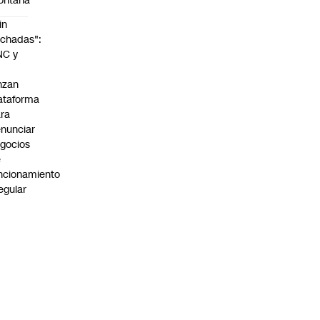
ontaña
in
chadas":
NC y
nzan
ataforma
ra
nunciar
gocios
e
ncionamiento
regular