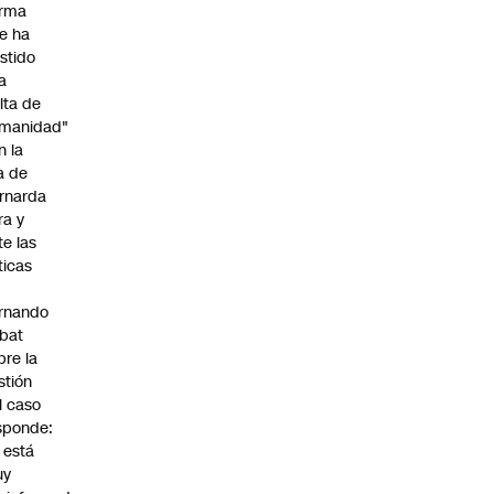
irma
e ha
istido
a
alta de
manidad"
n la
ja de
rnarda
ra y
te las
íticas
rnando
bat
bre la
stión
l caso
sponde:
l está
uy