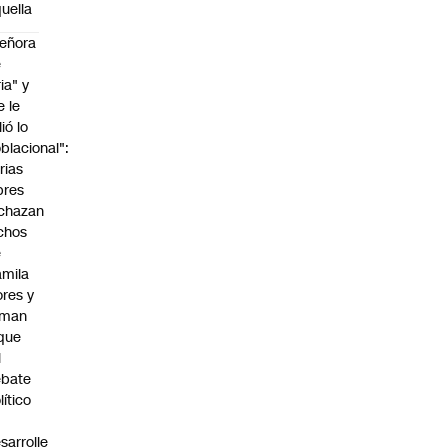
uella
eñora
e
ria" y
e le
lió lo
blacional":
rias
bres
chazan
chos
e
mila
ores y
aman
que
l
ebate
lítico
sarrolle