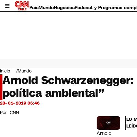
País
Mundo
Negocios
Podcast y Programas comp
País
Mundo
Inicio
Mundo
Negocios
Arnold Schwarzenegger: 
Deportes
política ambiental”
Programas completos
Cultura
Servicios
28- 01- 2019 06:46
Bits
Por
CNN
CNN Data
LO 
CNN tiempo
LEÍD
Futuro 360
Arnold
Opinión