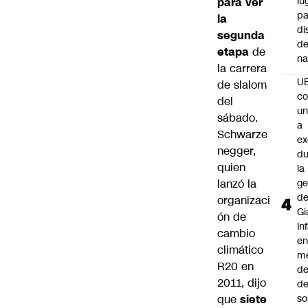
lu
para ver
pa
la
di
segunda
de
etapa
de
na
la carrera
U
de slalom
co
del
un
sábado.
a
Schwarze
e
negger,
du
quien
la
lanzó la
ge
d
organizaci
Gi
ón de
In
cambio
e
climático
m
R20
en
d
2011, dijo
de
que
siete
so