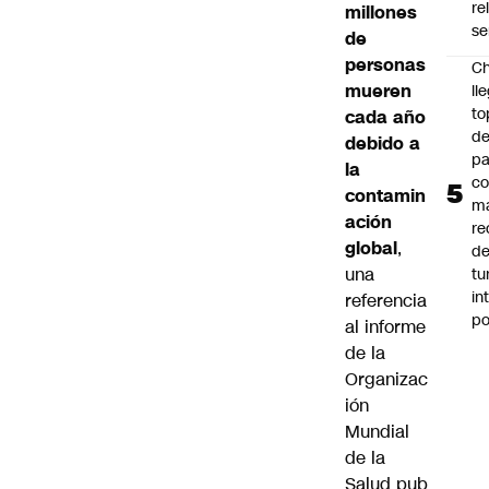
re
millones
se
de
personas
Ch
mueren
ll
to
cada año
de
debido a
pa
la
c
contamin
m
ación
re
global
,
de
una
tu
in
referencia
p
al informe
de la
Organizac
ión
Mundial
de la
Salud
pub