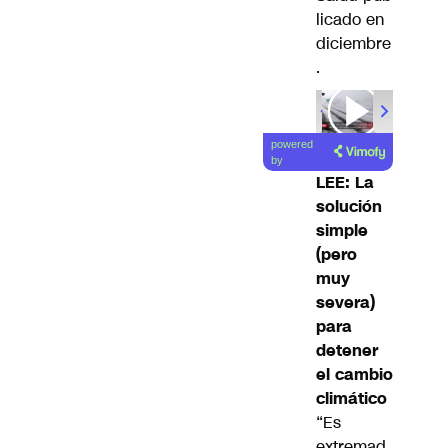
licado en
diciembre
.
powered
by
LEE: La
solución
simple
(pero
muy
severa)
para
detener
el cambio
climático
“Es
extremad