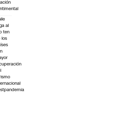
lación
ntimental
ile
ega al
p ten
 los
íses
on
ayor
cuperación
l
rismo
ternacional
ostpandemia