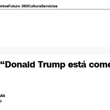
letos
Futuro 360
Cultura
Servicios
“Donald Trump está come
MÁS
O