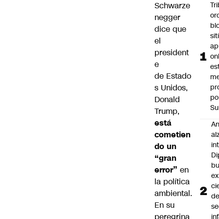
Schwarze
Tr
or
negger
bl
dice que
si
el
ap
president
on
e
es
de
Estado
me
s Unidos
,
pr
po
Donald
Su
Trump,
está
An
cometien
al
in
do un
Di
“gran
b
error”
en
ex
la
política
ci
ambiental.
d
En su
se
peregrina
in