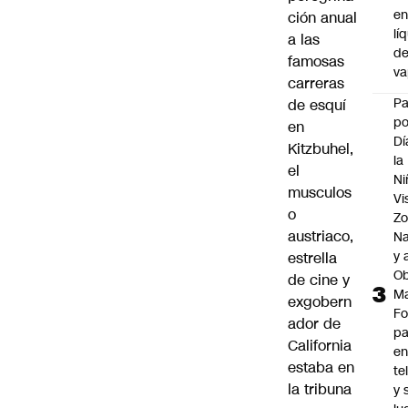
e
ción anual
lí
a las
d
famosas
v
carreras
P
de esquí
po
en
Dí
Kitzbuhel,
la
el
Ni
musculos
Vi
o
Zo
austriaco,
Na
y 
estrella
Ob
de cine y
M
exgobern
Fo
ador de
p
California
e
estaba en
te
la tribuna
y 