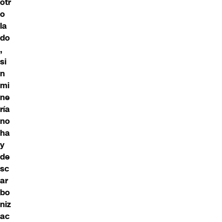
otr
o
la
do
,
si
n
mi
ne
ría
no
ha
y
de
sc
ar
bo
niz
ac