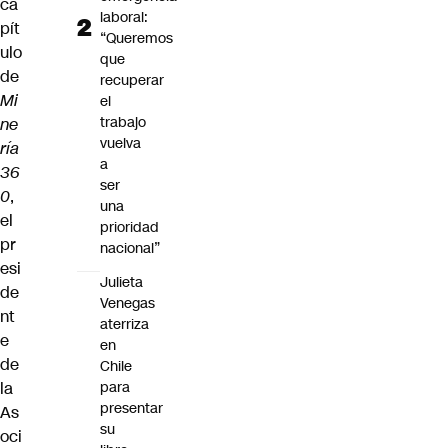
ca
laboral:
pít
“Queremos
ulo
que
de
recuperar
Mi
el
trabajo
ne
vuelva
ría
a
36
ser
0
,
una
el
prioridad
pr
nacional”
esi
Julieta
de
Venegas
nt
aterriza
e
en
de
Chile
la
para
presentar
As
su
oci