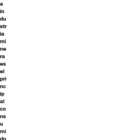
a
in
du
str
ia
mi
ne
ra
es
el
pri
nc
ip
al
co
ns
u
mi
do