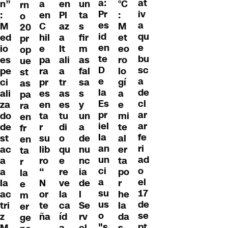
a:
at
n”
a
en
un
°C
rn
Pr
iv
:
en
Pl
ta
:
o
es
a
M
C
az
s
M
20
id
qu
ed
hil
a
fir
et
pr
en
e
io
e
It
m
eo
op
te
bu
es
pa
ali
as
ro
ue
D
sc
pe
ra
a
fal
lo
st
e
a
ci
pr
tr
sa
gí
as
la
de
ali
es
as
s
a
pa
Es
cl
za
en
es
y
e
ra
pr
ar
do
ta
tu
un
mi
en
iel
ar
de
r
di
a
te
fr
la
fe
st
su
o
de
al
en
an
ri
ac
lib
qu
nu
er
ta
un
ad
a
ro
e
nc
ta
r
ci
o
a
“
re
ia
po
la
a
el
la
N
ve
de
r
e
su
17
ac
or
la
l
he
m
us
de
tri
te
ca
Se
la
er
o
se
z
ña
íd
rv
da
ge
"s
pt