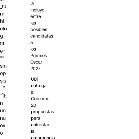
la
_tu
incluye
m
entre
bl
las
elo
posibles
g
candidatas
a
titl
los
e=
Premios
””
Oscar
sin
2027
op
UDI
sis
entrega
=”
al
”]E
Gobierno
n
20
un
propuestas
nu
para
enfrentar
ev
la
o
emergencia