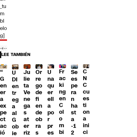
_tu
m
bl
elo
g]
LEE TAMBIÉN
Fr
C
“
Ju
Or
U
Se
U
ac
N
G
lie
re
na
es
DI
ki
C
en
ta
go
qu
pe
en
ng
cu
er
Ve
de
er
ra
tr
en
es
a
ne
fi
ell
n
eg
C
ti
ex
ga
en
a
ha
a
ol
on
pe
s
de
po
st
al
o
a
ct
at
ob
r
a
G
m
ini
ac
er
ra
pr
-1
ob
bi
ci
ió
riz
s
es
2
ie