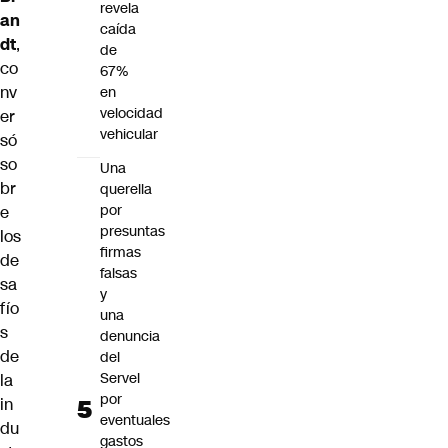
revela
an
caída
dt
,
de
co
67%
nv
en
velocidad
er
vehicular
só
so
Una
br
querella
por
e
presuntas
los
firmas
de
falsas
sa
y
fío
una
s
denuncia
de
del
Servel
la
por
in
eventuales
du
gastos