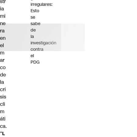
str
irregulares:
ia
Esto
mi
se
ne
sabe
de
ra
la
en
investigación
el
contra
m
el
ar
PDG
co
de
la
cri
sis
cli
m
áti
ca.
“
L