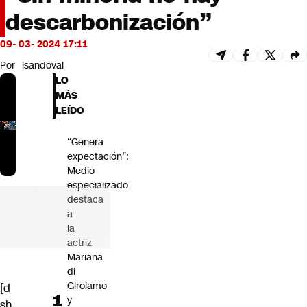
Futuro 360
descarbonización”
Opinión
09- 03- 2024 17:11
Por
lsandoval
LO
MÁS
LEÍDO
“Genera
expectación”:
Medio
especializado
destaca
a
la
actriz
Mariana
di
Girolamo
[d
y
sh