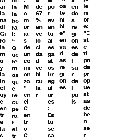
M
.
a
el
s
nc
os
ie
ar
M
de
po
en
ia
te
m
ia
e
67
r
do
la
ni
br
na
m
%
ev
s
bo
bl
e:
di
or
en
en
re
ra
e"
"E
Gi
ia
ve
tu
gi
l:
en
st
ro
s
lo
al
on
“
va
e
la
de
ci
es
es
Q
ri
ti
m
un
da
ga
de
ue
as
po
o
co
d
st
l
re
re
de
y
mi
ve
os
su
m
gi
pr
la
en
hi
irr
r
os
on
op
in
zo
cu
eg
de
qu
es
ue
cl
”
la
ul
l
e
st
uy
en
r
ar
pa
re
as
e
el
es
ís
cu
de
en
C
:
pe
be
tr
en
Es
ra
n
e
tr
to
r
se
la
o
se
el
r
s
C
sa
tr