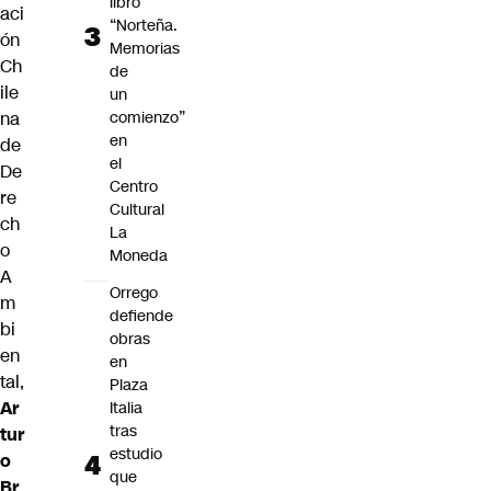
libro
aci
“Norteña.
ón
Memorias
Ch
de
ile
un
na
comienzo”
en
de
el
De
Centro
re
Cultural
ch
La
o
Moneda
A
Orrego
m
defiende
bi
obras
en
en
tal,
Plaza
Ar
Italia
tras
tur
estudio
o
que
Br