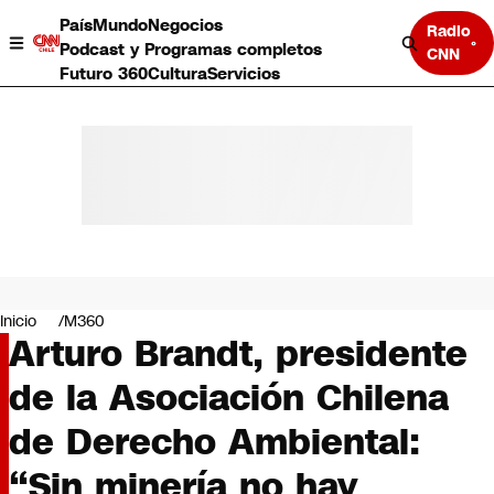
País
Mundo
Negocios
Radio
Podcast y Programas completos
CNN
Futuro 360
Cultura
Servicios
País
Mundo
Negocios
Inicio
M360
Arturo Brandt, presidente
Deportes
Programas completos
de la Asociación Chilena
Cultura
Servicios
de Derecho Ambiental:
Bits
CNN Data
“Sin minería no hay
CNN tiempo