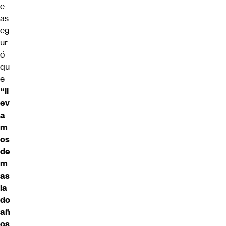
e
as
eg
ur
ó
qu
e
“ll
ev
a
m
os
de
m
as
ia
do
añ
os