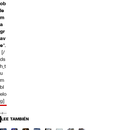
ob
le
m
a
gr
av
e
“.
[/
ds
h_t
u
m
bl
elo
g]
LEE TAMBIÉN