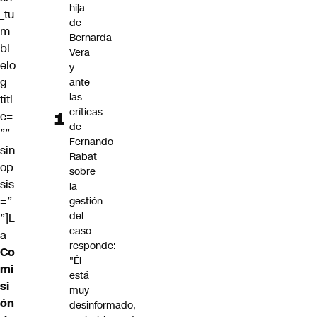
hija
_tu
de
m
Bernarda
bl
Vera
elo
y
g
ante
las
titl
críticas
e=
de
””
Fernando
sin
Rabat
op
sobre
sis
la
=”
gestión
del
”]L
caso
a
responde:
Co
"Él
mi
está
si
muy
ón
desinformado,