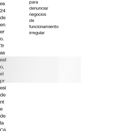
para
es
denunciar
24
negocios
de
de
en
funcionamiento
er
irregular
o.
Tr
as
est
o,
el
pr
esi
de
nt
e
de
la
Cá