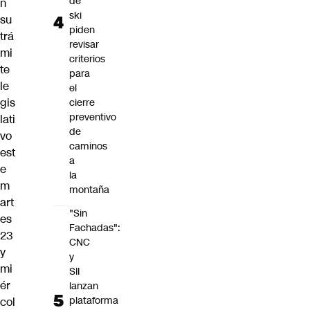
de
n
ski
su
piden
trá
revisar
mi
criterios
te
para
le
el
gis
cierre
preventivo
lati
de
vo
caminos
est
a
e
la
m
montaña
art
"Sin
es
Fachadas":
23
CNC
y
y
mi
SII
ér
lanzan
plataforma
col