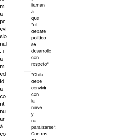
llaman
m
a
a
que
pr
"el
evi
debate
sio
político
nal
se
.
L
desarrolle
con
a
respeto"
m
ed
"Chile
id
debe
convivir
a
con
co
la
nti
nieve
nu
y
ar
no
á
paralizarse":
co
Centros