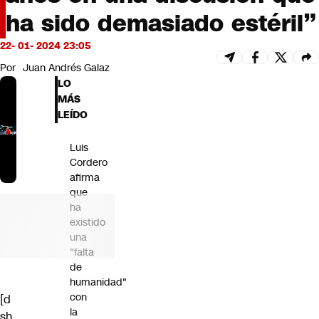
Futuro 360
ha sido demasiado estéril”
Opinión
22- 01- 2024 23:05
Por
Juan Andrés Galaz
LO
MÁS
LEÍDO
Luis
Cordero
afirma
que
ha
existido
una
"falta
de
humanidad"
con
[d
la
sh