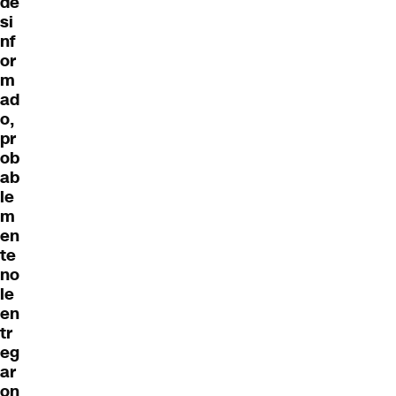
de
si
nf
or
m
ad
o,
pr
ob
ab
le
m
en
te
no
le
en
tr
eg
ar
on