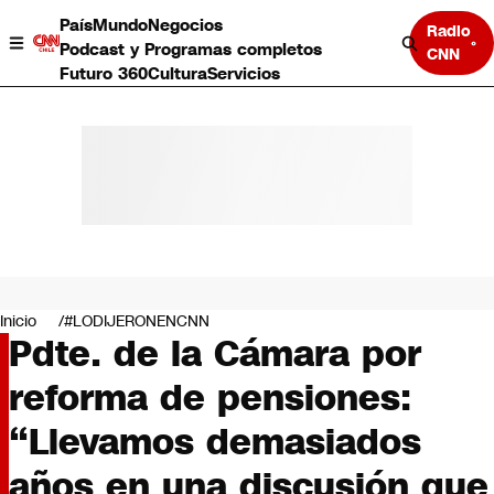
País
Mundo
Negocios
Radio
Podcast y Programas completos
CNN
Futuro 360
Cultura
Servicios
País
Mundo
Negocios
Inicio
#LODIJERONENCNN
Pdte. de la Cámara por
Deportes
Programas completos
reforma de pensiones:
Cultura
Servicios
“Llevamos demasiados
Bits
CNN Data
años en una discusión que
CNN tiempo