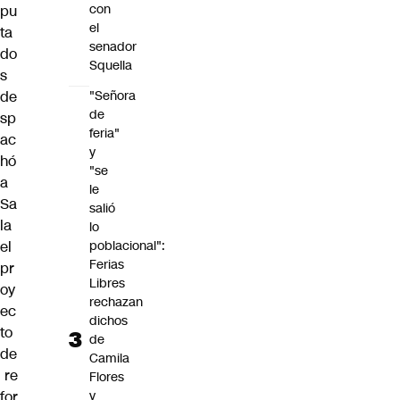
con
pu
el
ta
senador
do
Squella
s
de
"Señora
de
sp
feria"
ac
y
hó
"se
a
le
Sa
salió
la
lo
el
poblacional":
Ferias
pr
Libres
oy
rechazan
ec
dichos
to
de
de
Camila
re
Flores
for
y