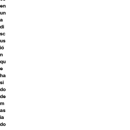
en
un
a
di
sc
us
ió
n
qu
e
ha
si
do
de
m
as
ia
do