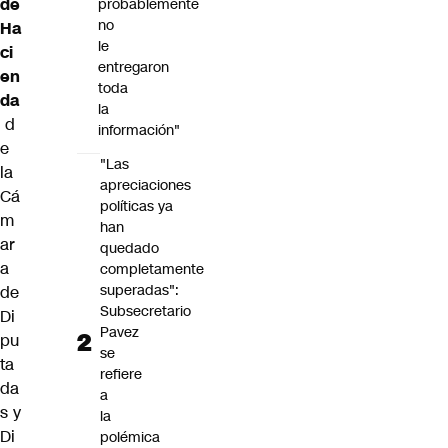
de
probablemente
no
Ha
le
ci
entregaron
en
toda
da
la
d
información"
e
"Las
la
apreciaciones
Cá
políticas ya
m
han
ar
quedado
a
completamente
superadas":
de
Subsecretario
Di
Pavez
pu
se
ta
refiere
da
a
s y
la
Di
polémica