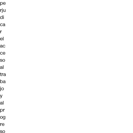
pe
rju
di
ca
r
el
ac
ce
so
al
tra
ba
jo
y
al
pr
og
re
so