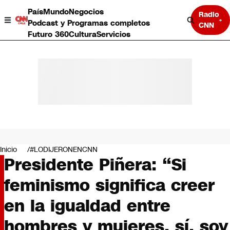
País
Mundo
Negocios
Radio
Podcast y Programas completos
CNN
Futuro 360
Cultura
Servicios
País
Mundo
Negocios
Inicio
#LODIJERONENCNN
Presidente Piñera: “Si
Deportes
Programas completos
feminismo significa creer
Cultura
Servicios
en la igualdad entre
Bits
CNN Data
hombres y mujeres, sí, soy
CNN tiempo