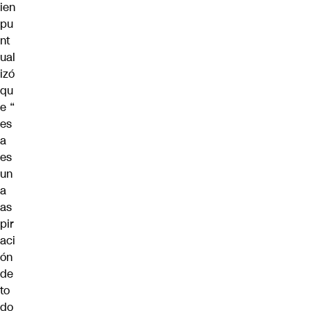
ien
pu
nt
ual
izó
qu
e “
es
a
es
un
a
as
pir
aci
ón
de
to
do