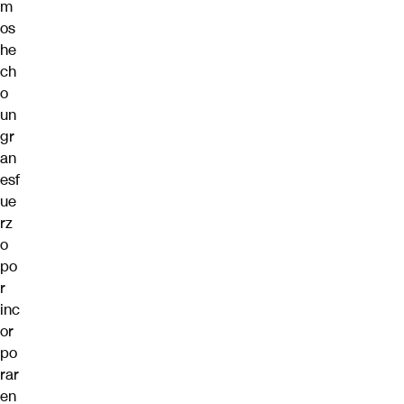
m
os
he
ch
o
un
gr
an
esf
ue
rz
o
po
r
inc
or
po
rar
en