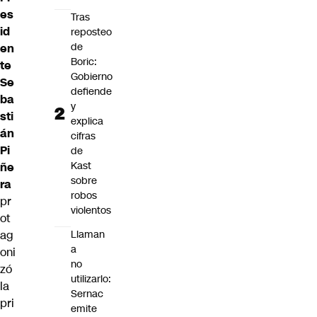
es
Tras
id
reposteo
de
en
Boric:
te
Gobierno
Se
defiende
ba
y
sti
explica
án
cifras
Pi
de
Kast
ñe
sobre
ra
robos
pr
violentos
ot
ag
Llaman
a
oni
no
zó
utilizarlo:
la
Sernac
pri
emite