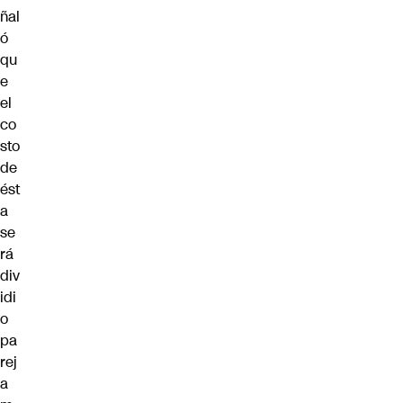
ñal
ó
qu
e
el
co
sto
de
ést
a
se
rá
div
idi
o
pa
rej
a