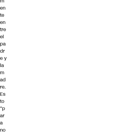
m
en
te
en
tre
el
pa
dr
e y
la
m
ad
re.
Es
to
“p
ar
a
no