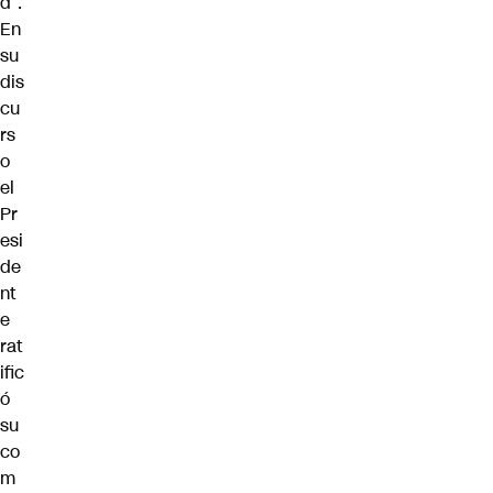
d”.
En
su
dis
cu
rs
o
el
Pr
esi
de
nt
e
rat
ific
ó
su
co
m