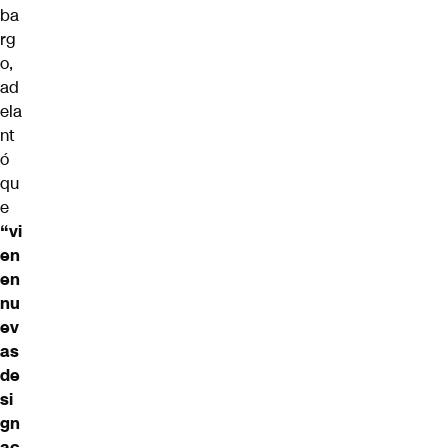
ba
rg
o,
ad
ela
nt
ó
qu
e
“vi
en
en
nu
ev
as
de
si
gn
ac