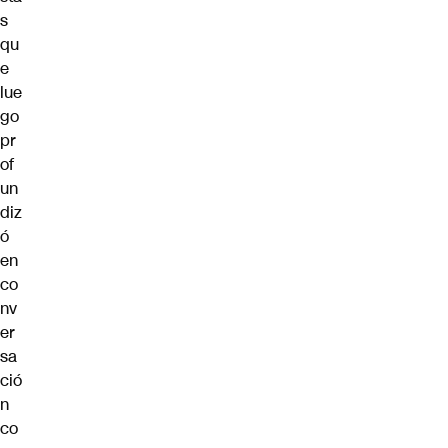
s
qu
e
lue
go
pr
of
un
diz
ó
en
co
nv
er
sa
ció
n
co