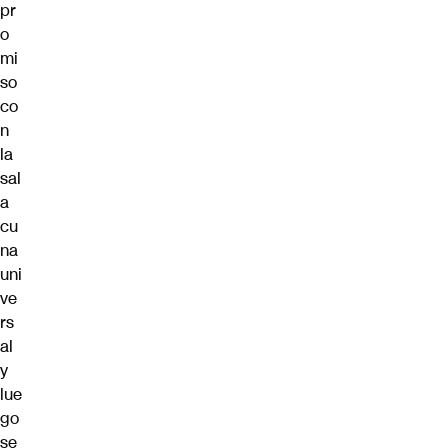
pr
o
mi
so
co
n
la
sal
a
cu
na
uni
ve
rs
al
y
lue
go
se