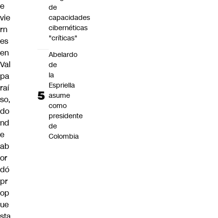
e
de
vie
capacidades
cibernéticas
rn
"críticas"
es
en
Abelardo
Val
de
la
pa
Espriella
raí
asume
so,
como
do
presidente
nd
de
e
Colombia
ab
or
dó
pr
op
ue
sta