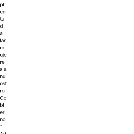
pl
eni
tu
d
a
las
m
uje
re
s a
nu
est
ro
Go
bi
er
no
”.
Ad