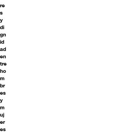
re
s
y
di
gn
id
ad
en
tre
ho
m
br
es
y
m
uj
er
es