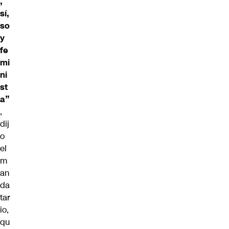
,
sí,
so
y
fe
mi
ni
st
a”
,
dij
o
el
m
an
da
tar
io,
qu