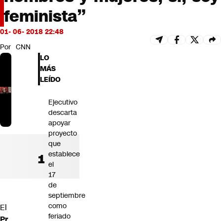
Futuro 360
feminista”
Opinión
01- 06- 2018 22:48
Por
CNN
LO
MÁS
LEÍDO
Ejecutivo
descarta
apoyar
proyecto
que
establece
el
17
de
septiembre
como
El
feriado
Pr