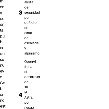
m
alerta
er
de
a
seguridad
por
cu
defecto
en
en
ta
cinta
pú
de
bli
escalada
ca
y
de
alpinismo
su
OpenAI
nu
frena
ev
el
o
desarrollo
de
Go
su
bi
IA
er
Astra
no
por
est
riesgo