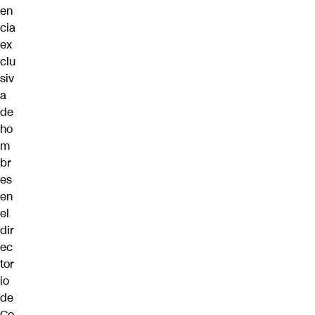
en
cia
ex
clu
siv
a
de
ho
m
br
es
en
el
dir
ec
tor
io
de
Co