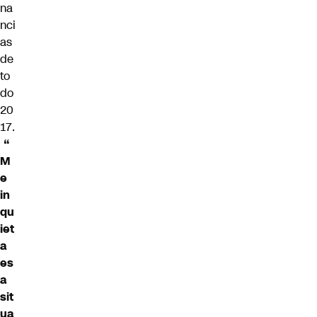
na
nci
as
de
to
do
20
17.
“
M
e
in
qu
iet
a
es
a
sit
ua