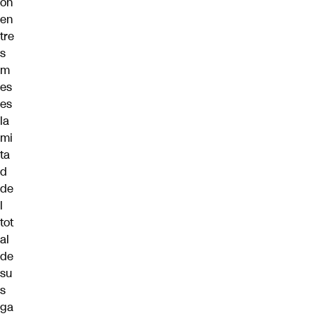
on
en
tre
s
m
es
es
la
mi
ta
d
de
l
tot
al
de
su
s
ga