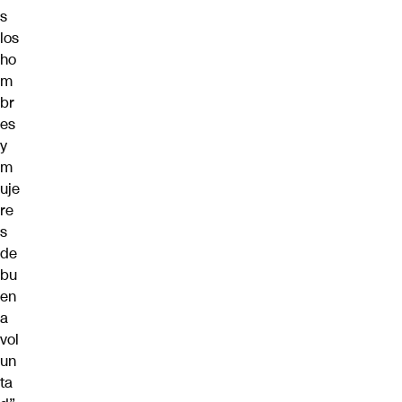
s
los
ho
m
br
es
y
m
uje
re
s
de
bu
en
a
vol
un
ta